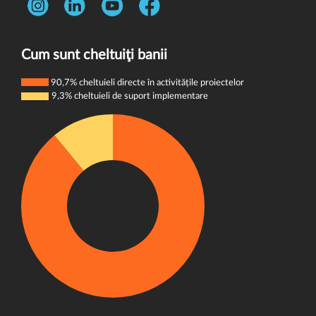
Întrebări frecvente
Telefon:
0731 444 013
Termeni și condiții
E-mail:
donatori@wvi.org
Politica de confidențialitate
Cum sunt cheltuiţi banii
Politica de cookie-uri
90,7% cheltuieli directe în activitățile proiectelor
9,3% cheltuieli de suport implementare