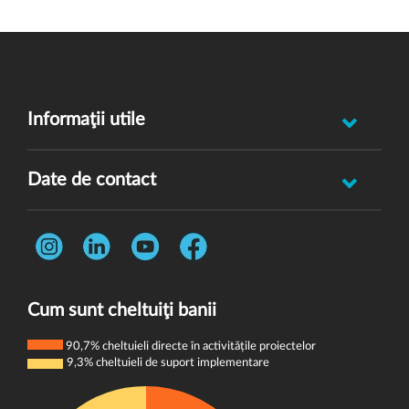
Informaţii utile
Raportează incident abuz minor
Date de contact
Oferă feedback
Str. Rotasului, Nr. 7, Sector 1, Bucuresti, 012167
Întrebări frecvente
Telefon:
0731 444 013
Termeni și condiții
E-mail:
donatori@wvi.org
Politica de confidențialitate
Cum sunt cheltuiţi banii
Politica de cookie-uri
90,7% cheltuieli directe în activitățile proiectelor
9,3% cheltuieli de suport implementare