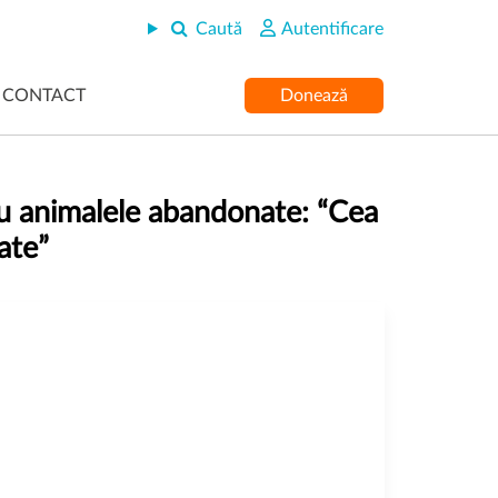
Caută
Autentificare
CONTACT
Donează
tru animalele abandonate: “Cea
ate”