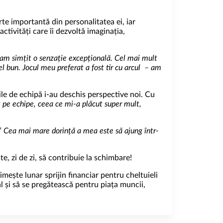
te importantă din personalitatea ei, iar
ctivități care îi dezvoltă imaginația,
 am simțit o senzație excepțională. Cel mai mult
 bun. Jocul meu preferat a fost tir cu arcul
– am
rile de echipă i-au deschis perspective noi. Cu
pe echipe, ceea ce mi-a plăcut super mult,
:”
Cea mai mare dorință a mea este să ajung într-
e, zi de zi, să contribuie la schimbare!
mește lunar sprijin financiar pentru cheltuieli
al și să se pregătească pentru piața muncii,