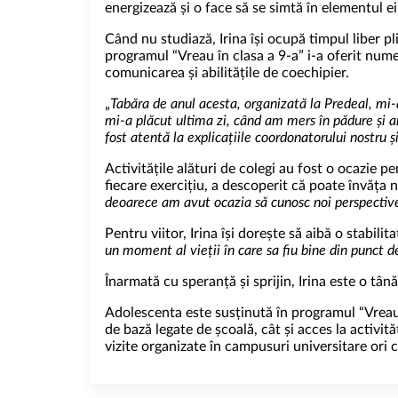
energizează și o face să se simtă în elementul ei
Când nu studiază, Irina își ocupă timpul liber p
programul “Vreau în clasa a 9-a” i-a oferit numer
comunicarea și abilitățile de coechipier.
„
Tabăra de anul acesta, organizată la Predeal, mi
mi-a plăcut ultima zi, când am mers în pădure și a
fost atentă la explicațiile coordonatorului nostru ș
Activitățile alături de colegi au fost o ocazie p
fiecare exercițiu, a descoperit că poate învăța n
deoarece am avut ocazia să cunosc noi perspective 
Pentru viitor, Irina își dorește să aibă o stabilit
un moment al vieții în care sa fiu bine din punct 
Înarmată cu speranță și sprijin, Irina este o tân
Adolescenta este susținută în programul “Vreau î
de bază legate de școală, cât și acces la activi
vizite organizate în campusuri universitare ori 