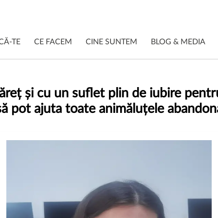
CĂ-TE
CE FACEM
CINE SUNTEM
BLOG & MEDIA
ăreț și cu un suflet plin de iubire pen
să pot ajuta toate animăluțele abandon