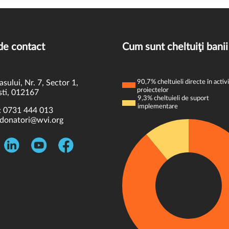
de contact
Cum sunt cheltuiţi banii
asului, Nr. 7, Sector 1,
90,7% cheltuieli directe în activi
proiectelor
ti, 012167
9,3% cheltuieli de suport
implementare
:
0731 444 013
donatori@wvi.org