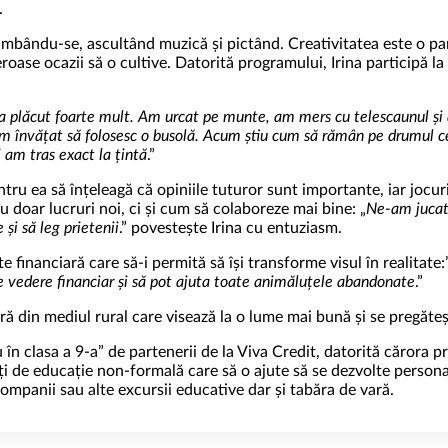
.
limbându-se, ascultând muzică și pictând. Creativitatea este o par
oase ocazii să o cultive. Datorită programului, Irina participă la a
-a plăcut foarte mult. Am urcat pe munte, am mers cu telescaunul și
m învățat să folosesc o busolă. Acum știu cum să rămân pe drumul cel
i am tras exact la țintă
.”
entru ea să înțeleagă că opiniile tuturor sunt importante, iar jocu
u doar lucruri noi, ci și cum să colaboreze mai bine: „
Ne-am jucat 
și să leg prietenii
.” povestește Irina cu entuziasm.
ate financiară care să-i permită să își transforme visul în realitate
de vedere financiar și să pot ajuta toate animăluțele abandonate
.”
ără din mediul rural care visează la o lume mai bună și se pregăteșt
n clasa a 9-a” de partenerii de la Viva Credit, datorită cărora pri
tăți de educație non-formală care să o ajute să se dezvolte person
companii sau alte excursii educative dar și tabăra de vară.