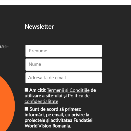
Newsletter
tățile
Am citit
Termenii și Condițiile
de
utilizare a site-ului și
Politica de
confidențialitate
Sunt de acord să primesc
informări, pe email, cu privire la
proiectele și activitatea Fundatiei
World Vision Romania.