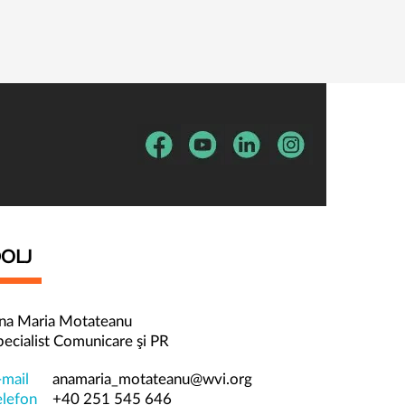
OLJ
na Maria Motateanu
pecialist Comunicare şi PR
-mail
anamaria_motateanu@wvi.org
elefon
+40 251 545 646