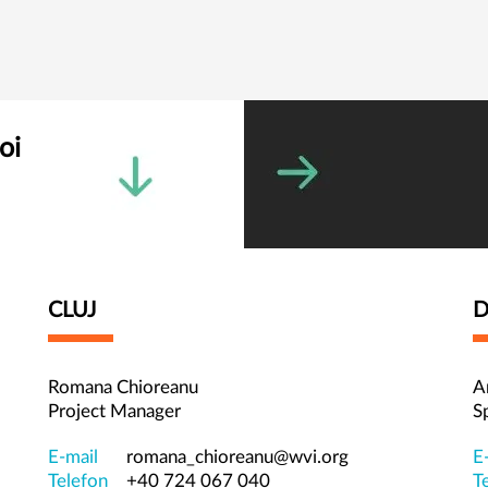
oi
CLUJ
D
Romana Chioreanu
A
Project Manager
S
E-mail
romana_chioreanu@wvi.org
E
Telefon
+40 724 067 040
T