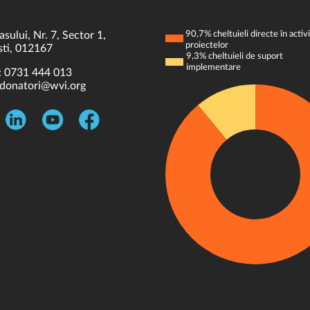
asului, Nr. 7, Sector 1,
90,7% cheltuieli directe în activi
proiectelor
ti, 012167
9,3% cheltuieli de suport
implementare
:
0731 444 013
donatori@wvi.org