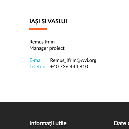
IAȘI ȘI VASLUI
Remus Ifrim
Manager proiect
E-mail
Remus_Ifrim@wvi.org
Telefon
+40 736 444 810
Informaţii utile
Date 