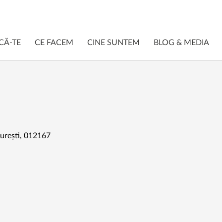
CĂ-TE
CE FACEM
CINE SUNTEM
BLOG & MEDIA
ucurești, 012167