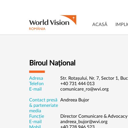
ACASĂ
IMPLI
Biroul Național
Adresa
Str. Rotașului, Nr. 7, Sector 1, B
Telefon
+40 731 444 013
E-mail
comunicare_ro@wvi.org
Contact presă
Andreea Bujor
& parteneriate
media
Funcție
Director Comunicare & Advocacy
E-mail
andreea_bujor@wvi.org
Mobil
+40 728 946 523