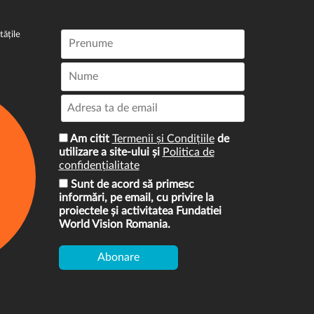
tățile
Am citit
Termenii și Condițiile
de
utilizare a site-ului și
Politica de
confidențialitate
Sunt de acord să primesc
informări, pe email, cu privire la
proiectele și activitatea Fundatiei
World Vision Romania.