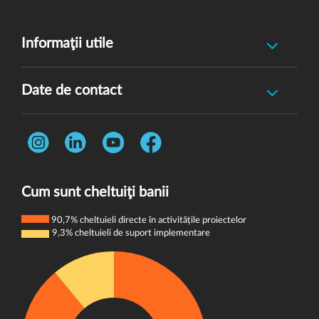
Informaţii utile
Raportează incident abuz minor
Date de contact
Oferă feedback
Str. Rotasului, Nr. 7, Sector 1, Bucuresti, 012167
Întrebări frecvente
Telefon:
0731 444 013
Termeni și condiții
E-mail:
donatori@wvi.org
Politica de confidențialitate
Cum sunt cheltuiţi banii
Politica de cookie-uri
90,7% cheltuieli directe în activitățile proiectelor
9,3% cheltuieli de suport implementare