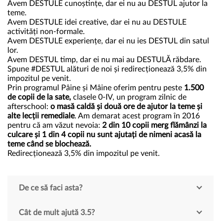
Avem DESTULE cunoștințe, dar ei nu au DESTUL ajutor la
teme.
Avem DESTULE idei creative, dar ei nu au DESTULE
activități non-formale.
Avem DESTULE experiențe, dar ei nu ies DESTUL din satul
lor.
Avem DESTUL timp, dar ei nu mai au DESTULĂ răbdare.
Spune #DESTUL alături de noi și
redirecționează 3,5%
din
impozitul pe venit.
Prin
programul Pâine și Mâine
oferim pentru peste
1.500
de copii de la sate,
clasele 0-IV, un program zilnic de
afterschool:
o masă caldă și două ore de ajutor la teme și
alte lecții remediale
. Am demarat acest program în 2016
pentru că am văzut nevoia:
2 din 10 copii merg flămânzi la
culcare și 1 din 4 copii nu sunt ajutați de nimeni acasă la
teme când se blochează.
Redirecționează 3,5% din impozitul pe venit.
De ce să faci asta?
Cât de mult ajută 3.5?