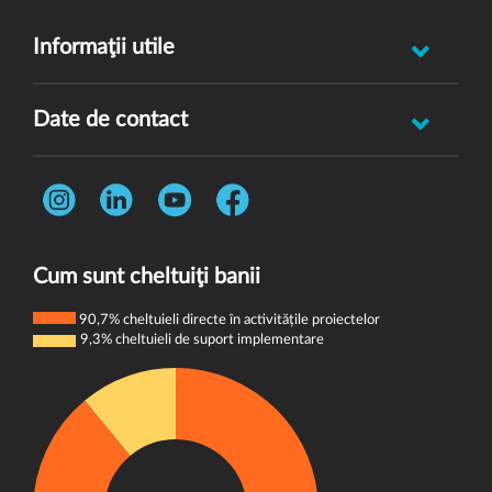
Informaţii utile
Raportează incident abuz minor
Date de contact
Oferă feedback
Str. Rotasului, Nr. 7, Sector 1, Bucuresti, 012167
Întrebări frecvente
Telefon:
0731 444 013
Termeni și condiții
E-mail:
donatori@wvi.org
Politica de confidențialitate
Cum sunt cheltuiţi banii
Politica de cookie-uri
90,7% cheltuieli directe în activitățile proiectelor
9,3% cheltuieli de suport implementare