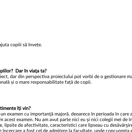
juta copiii să învețe.
opiilor? Dar în viața ta?
oiect, dar din perspectiva proiectului pot vorbi de o gestionare m
onală și o mare responsabilitate față de copii.
.
ntimente îți vin?
un examen cu importanţă majoră, deoarece în perioada în care am 
 acest examen. Nu am avut parte nici eu şi nici colegii mei de în
e, lipsite de afectivitate, caracteristici care lipseau cu desăvârşi
încercare a fost cel de admitere la facultate, unde concurenţa er