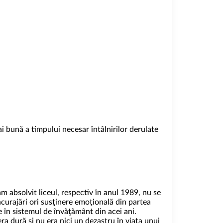
ai bună a timpului necesar întâlnirilor derulate
absolvit liceul, respectiv în anul 1989, nu se
curajări ori susţinere emoţională din partea
re în sistemul de învăţământ din acei ani.
a dură şi nu era nici un dezastru în viaţa unui