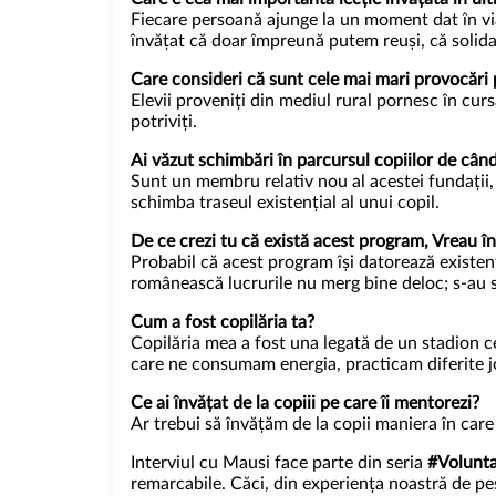
Fiecare persoană ajunge la un moment dat în viaț
învățat că doar împreună putem reuși, că solidari
Care consideri că sunt cele mai mari provocări 
Elevii proveniți din mediul rural pornesc în cur
potriviți.
Ai văzut schimbări în parcursul copiilor de câ
Sunt un membru relativ nou al acestei fundații, 
schimba traseul existențial al unui copil.
De ce crezi tu că există acest program, Vreau î
Probabil că acest program își datorează existenț
românească lucrurile nu merg bine deloc; s-au să
Cum a fost copilăria ta?
Copilăria mea a fost una legată de un stadion ce
care ne consumam energia, practicam diferite jo
Ce ai învățat de la copiii pe care îi mentorezi?
Ar trebui să învățăm de la copii maniera în care 
Interviul cu Mausi face parte din seria
#Volunta
remarcabile. Căci, din experiența noastră de pes