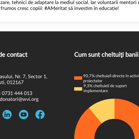
izare, tehnici de adaptare la mediul social. Iar voluntarii mentor
frumos cresc copiii: #AMeritat să investim în educație!
de contact
Cum sunt cheltuiţi banii
asului, Nr. 7, Sector 1,
90,7% cheltuieli directe în activi
proiectelor
ti, 012167
9,3% cheltuieli de suport
implementare
:
0731 444 013
donatori@wvi.org