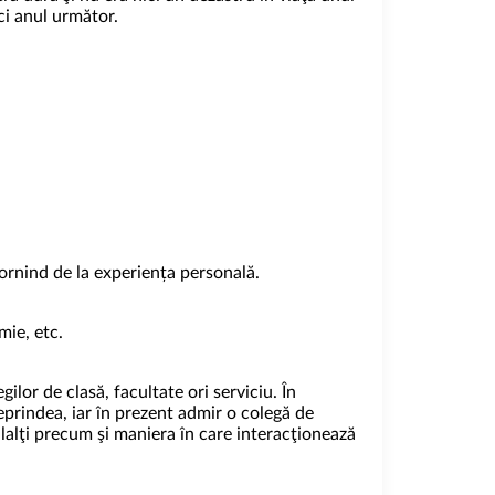
rci anul următor.
pornind de la experiența personală.
mie, etc.
lor de clasă, facultate ori serviciu. În
prindea, iar în prezent admir o colegă de
eilalţi precum şi maniera în care interacţionează