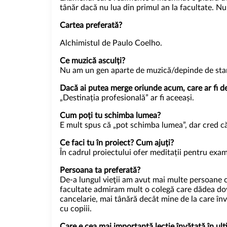
tânăr dacă nu lua din primul an la facultate. Nu
Cartea preferată?
Alchimistul de Paulo Coelho.
Ce muzică asculți?
Nu am un gen aparte de muzică/depinde de stare
Dacă ai putea merge oriunde acum, care ar fi 
„Destinația profesională” ar fi aceeași.
Cum poți tu schimba lumea?
E mult spus că „pot schimba lumea”, dar cred că
Ce faci tu în proiect? Cum ajuți?
În cadrul proiectului ofer meditații pentru exa
Persoana ta preferată?
De-a lungul vieţii am avut mai multe persoane ca
facultate admiram mult o colegă care dădea dova
cancelarie, mai tânără decât mine de la care învă
cu copiii.
Care e cea mai importantă lecție învățată în ul