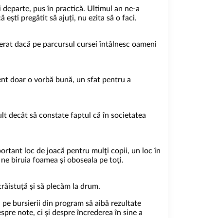
 departe, pus în practică. Ultimul an ne-a
ești pregătit să ajuți, nu ezita să o faci.
uperat dacă pe parcursul cursei întâlnesc oameni
ient doar o vorbă bună, un sfat pentru a
lt decât să constate faptul că în societatea
ortant loc de joacă pentru mulţi copii, un loc în
 ne biruia foamea şi oboseala pe toţi.
 trăistuță și să plecăm la drum.
 pe bursierii din program să aibă rezultate
pre note, ci și despre încrederea în sine a