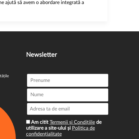
i ne ajută să avem o abordare integrată a
Newsletter
tățile
Am citit
Termenii și Condițiile
de
utilizare a site-ului și
Politica de
confidențialitate