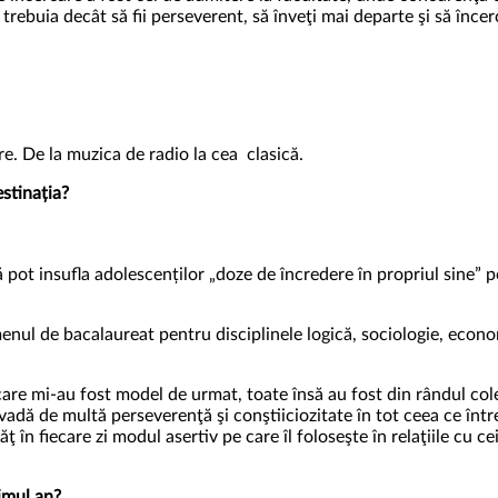
 trebuia decât să fii perseverent, să înveţi mai departe şi să înce
. De la muzica de radio la cea clasică.
destinația?
 pot insufla adolescenților „doze de încredere în propriul sine” 
menul de bacalaureat pentru disciplinele logică, sociologie, econo
re mi-au fost model de urmat, toate însă au fost din rândul colegi
dă de multă perseverenţă şi conştiiciozitate în tot ceea ce între
ţ în fiecare zi modul asertiv pe care îl foloseşte în relaţiile cu c
timul an?