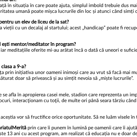
ă în situația în care poate ajuta, simplul imbold trebuie dus mai
tatea umană poate mișca lucrurile din loc și atunci când simți că 
pentru un elev de liceu de la sat?
sa vieții cu un decalaj al startului; acest „handicap” poate fi rec
nd ești mentor/meditator în program?
iar meditațiile oferite mi-au arătat încă o dată că uneori e sufic
n clasa a 9-a?
a prin inițiativa unor oameni inimoși care au vrut să facă mai mu
turat doar să privească și au simțit nevoia să „miște lucrurile”.
 se afla în apropierea casei mele, stadion care reprezenta un imp
curi, interacţionam cu toţii, de multe ori până seara târziu când
aceștia vor să fructifice orice oportunitate. Să ne luăm visele în
riatulMerită
prin care îi punem în lumină pe oamenii care îi ajută
te 13 ani cu acest program, am realizat că educația nu e doar des