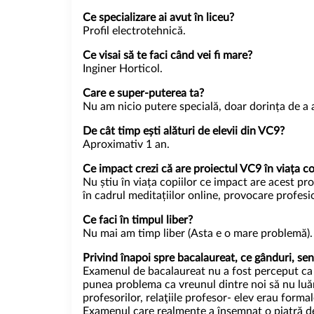
Ce specializare ai avut în liceu?
Profil electrotehnică.
Ce visai să te faci când vei fi mare?
Inginer Horticol.
Care e super-puterea ta?
Nu am nicio putere specială, doar dorința de a a
De cât timp ești alături de elevii din VC9?
Aproximativ 1 an.
Ce impact crezi că are proiectul VC9 în viața c
Nu știu în viața copiilor ce impact are acest pr
în cadrul meditațiilor online, provocare profesi
Ce faci în timpul liber?
Nu mai am timp liber (Asta e o mare problemă)
Privind înapoi spre bacalaureat, ce gânduri, se
Examenul de bacalaureat nu a fost perceput ca 
punea problema ca vreunul dintre noi să nu luăm
profesorilor, relaţiile profesor- elev erau formal
Examenul care realmente a însemnat o piatră de 