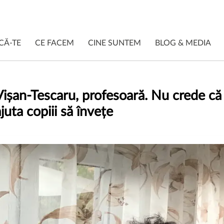
CĂ-TE
CE FACEM
CINE SUNTEM
BLOG & MEDIA
ișan-Tescaru, profesoară. Nu crede că 
juta copiii să învețe