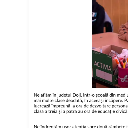
Ne aflăm în județul Dolj, într-o școală din medi
mai multe clase deodată, în aceeași încăpere. Pă
lucrează împreună la ora de dezvoltare personală;
clasa a treia și a patra au ora de educație civic
Ne îndreptăm ușor atenția spre două zâmbete ti