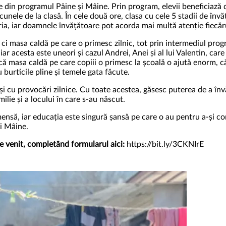
rte din programul Pâine și Mâine. Prin program, elevii beneficiază
unele de la clasă. În cele două ore, clasa cu cele 5 stadii de învă
ia, iar doamnele învățătoare pot acorda mai multă atenție fiecăru
 ci masa caldă pe care o primesc zilnic, tot prin intermediul prog
ar acesta este uneori și cazul Andrei, Anei și al lui Valentin, care 
 masa caldă pe care copiii o primesc la școală o ajută enorm, că
burticile pline și temele gata făcute.
 și cu provocări zilnice. Cu toate acestea, găsesc puterea de a înv
ilie și a locului în care s-au născut.
mensă, iar educația este singură șansă pe care o au pentru a-și con
și Mâine.
 venit, completând formularul aici:
https://bit.ly/3CKNIrE