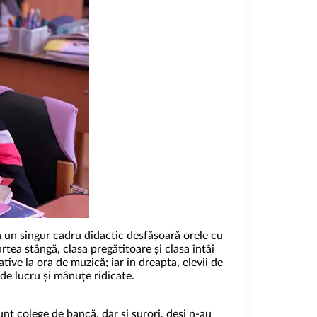
că un singur cadru didactic desfășoară orele cu
tea stângă, clasa pregătitoare și clasa întâi
ive la ora de muzică; iar în dreapta, elevii de
 de lucru și mânuțe ridicate.
t colege de bancă, dar și surori, deși n-au