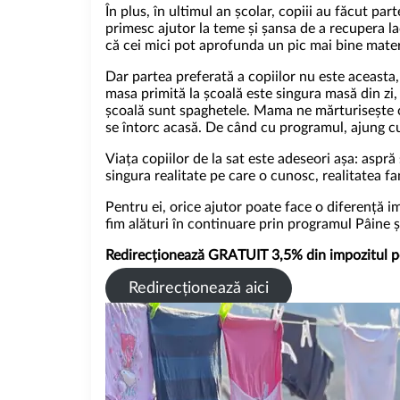
În plus, în ultimul an școlar, copiii au făcut pa
primesc ajutor la teme și șansa de a recupera lac
că cei mici pot aprofunda un pic mai bine mater
Dar partea preferată a copiilor nu este aceasta,
masa primită la școală este singura masă din zi, i
școală sunt spaghetele. Mama ne mărturisește că
se întorc acasă. De când cu programul, ajung cu 
Viața copiilor de la sat este adeseori așa: aspră
singura realitate pe care o cunosc, realitatea fam
Pentru ei, orice ajutor poate face o diferență i
fim alături în continuare prin programul Pâine 
Redirecționează GRATUIT 3,5% din impozitul pe
Redirecționează aici