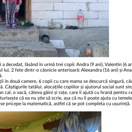
a decedat, lăsând în urmă trei copii: Andra (9 ani), Valentin (6 a
 lui, 2 fete dintr-o căsnicie anterioară: Alexandra (16 ani) și Ana 
ă.
ții în două camere, 6 copii cu care mama se descurcă singură, căci
Câștigurile tatălui, alocațiile copiilor și ajutorul social sunt sin
 cal, o vacă, câteva găini și rațe, care îi ajută cu hrană pentru ce
risește că ea nu știe să scrie, așa că nu îi poate ajuta cu temele. 
se pricepe la matematică, astfel că se pot completa cu ușurință.