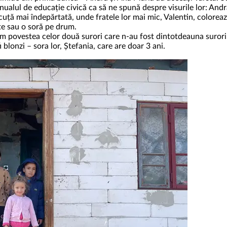
anualul de educație civică ca să ne spună despre visurile lor: Andr
cuță mai îndepărtată, unde fratele lor mai mic, Valentin, colorea
te sau o soră pe drum.
lăm povestea celor două surori care n-au fost dintotdeauna suror
 blonzi – sora lor, Ștefania, care are doar 3 ani.