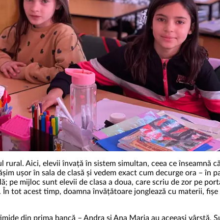
ul rural. Aici, elevii învață în sistem simultan, ceea ce înseamnă 
șim ușor în sala de clasă și vedem exact cum decurge ora – în par
 pe mijloc sunt elevii de clasa a doua, care scriu de zor pe portat
ă. În tot acest timp, doamna învățătoare jonglează cu materii, fișe
mide din prima bancă – Andra și Ana Maria au aceeași vârstă. Sun