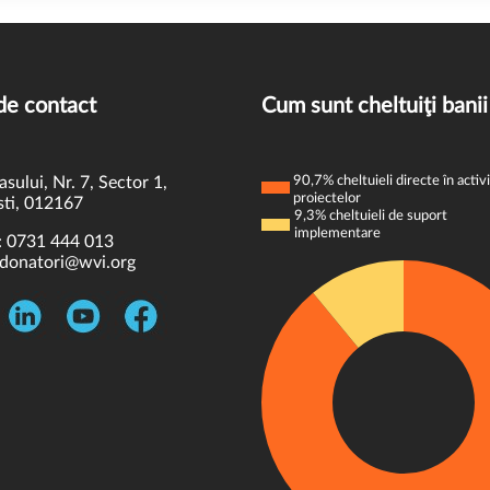
de contact
Cum sunt cheltuiţi banii
asului, Nr. 7, Sector 1,
90,7% cheltuieli directe în activi
proiectelor
ti, 012167
9,3% cheltuieli de suport
implementare
:
0731 444 013
donatori@wvi.org