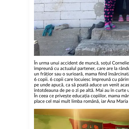
În urma unui accident de muncă, soțul Corneliei 
împreună cu actualul partener, care are la rândul
un frățior sau o surioară, mama fiind însărcinat
6 copii. 6 copii care locuiesc împreună cu părin
pe unde apucă, ca să poată aduce un venit acasă. 
întotdeauna de pe o zi pe altă. Mai au în curte un
În ceea ce privește educația copiilor, mama mărtu
place cel mai mult limba română, iar Ana Maria 