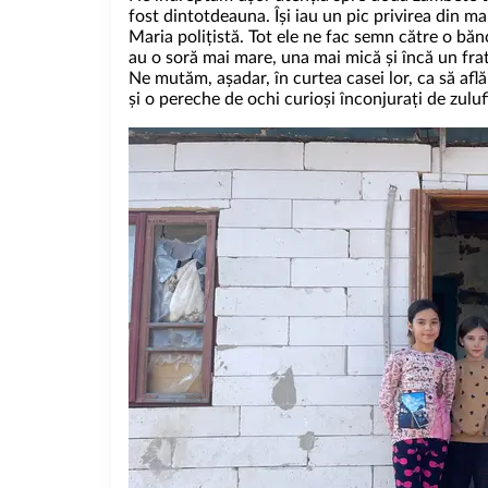
fost dintotdeauna. Își iau un pic privirea din m
Maria polițistă. Tot ele ne fac semn către o băn
au o soră mai mare, una mai mică și încă un fra
Ne mutăm, așadar, în curtea casei lor, ca să af
și o pereche de ochi curioși înconjurați de zulufi