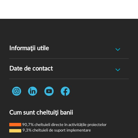
Informaţii utile
Raportează incident abuz minor
Date de contact
Oferă feedback
Str. Rotasului, Nr. 7, Sector 1, Bucuresti, 012167
Întrebări frecvente
Telefon:
0731 444 013
Termeni și condiții
E-mail:
donatori@wvi.org
Politica de confidențialitate
Cum sunt cheltuiţi banii
Politica de cookie-uri
90,7% cheltuieli directe în activitățile proiectelor
9,3% cheltuieli de suport implementare