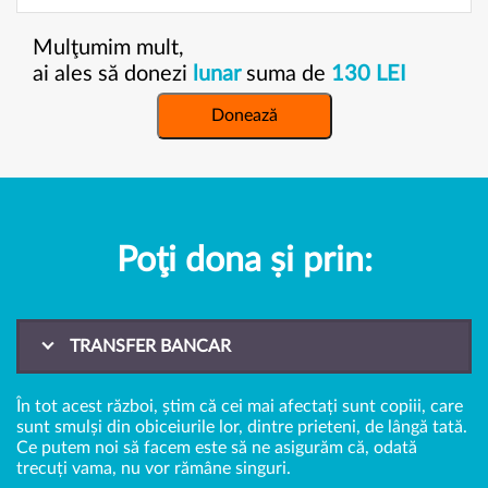
Mulţumim mult,
ai ales să donezi
lunar
suma de
130 LEI
Donează
Poţi dona ṣi prin:
TRANSFER BANCAR
În tot acest război, știm că cei mai afectați sunt copiii, care
sunt smulși din obiceiurile lor, dintre prieteni, de lângă tată.
Ce putem noi să facem este să ne asigurăm că, odată
trecuți vama, nu vor rămâne singuri.