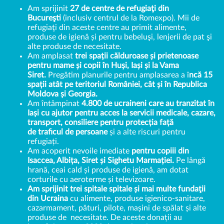
Am sprijinit
27 de centre de refugiaţi din
Bucureşti
(inclusiv centrul de la Romexpo). Mii de
refugiaţi din aceste centre au primit alimente,
produse de igienă și pentru bebeluşi, lenjerii de pat şi
alte produse de necesitate.
Am amplasat
trei spații călduroase și prietenoase
pentru mame și copii în Huși, Iași și la Vama
Siret.
Pregătim planurile pentru amplasarea a î
ncă 15
spații atât pe teritoriul României, cât și în Republica
Moldova și Georgia.
Am întâmpinat
4.800 de ucraineni care au tranzitat în
Iași cu ajutor pentru acces la servicii medicale, cazare,
transport, consiliere pentru protecția față
de traficul de persoane
și a alte riscuri pentru
refugiați.
Am acoperit nevoile imediate
pentru copiii din
Isaccea, Albița, Siret și Sighetu Marmației.
Pe lângă
hrană, ceai cald și produse de igienă, am dotat
corturile cu aeroterme și televizoare.
Am sprijinit trei spitale spitale și mai multe fundaţii
din Ucraina
cu alimente, produse igienico-sanitare,
cazarmament, pături, pilote, mașini de spălat și alte
produse de necesitate. De aceste donații au