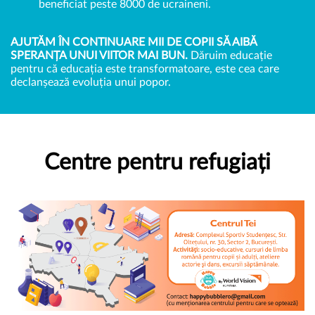
beneficiat peste 8000 de ucraineni.
AJUTĂM ÎN CONTINUARE MII DE COPII SĂ AIBĂ
SPERANȚA UNUI VIITOR MAI BUN.
Dăruim educație
pentru că educația este transformatoare, este cea care
declanșează evoluția unui popor.
Centre pentru refugiați