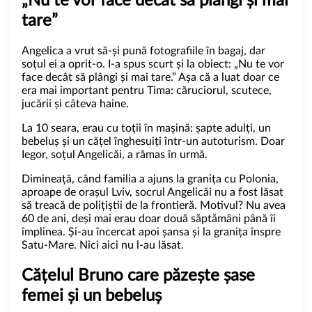
„Nu te vor face decât să plângi și mai
tare”
Angelica a vrut să-și pună fotografiile în bagaj, dar
soțul ei a oprit-o. I-a spus scurt și la obiect: „Nu te vor
face decât să plângi și mai tare.” Așa că a luat doar ce
era mai important pentru Tima: căruciorul, scutece,
jucării și câteva haine.
La 10 seara, erau cu toții în mașină: șapte adulți, un
bebeluș și un cățel înghesuiți într-un autoturism. Doar
Iegor, soțul Angelicăi, a rămas în urmă.
Dimineață, când familia a ajuns la granița cu Polonia,
aproape de orașul Lviv, socrul Angelicăi nu a fost lăsat
să treacă de polițiștii de la frontieră. Motivul? Nu avea
60 de ani, deși mai erau doar două săptămâni până îi
împlinea. Și-au încercat apoi șansa și la granița înspre
Satu-Mare. Nici aici nu l-au lăsat.
Cățelul Bruno care păzește șase
femei și un bebeluș