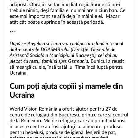
adăpost. Obrajii i se fac imediat roșii. Spune că nu-i
trebuie nimic, deși familia ei nu mai are niciun ban. Ce
este mai important se află deja în mâinile ei. Măcar
atât cât poate cuprinde în această perioadă.
***
După ce Angelica și Tima s-au adăpostit o lună într-unul
dintre centrele DGASMB-ului (Direcției Generale de
Asistență Socială a Municipiului București), cei doi au
plecat cu restul familiei spre Germania.
Bunicul a reușit
să meargă cu ele, însă tatăl lui Tima încă luptă pentru
Ucraina.
Cum poți ajuta copiii și mamele din
Ucraina
World Vision România a oferit ajutor pentru 27 de
centre de refugiaţi din Bucureşti, printre care şi centrul
de la Romexpo. Mii de refugiaţi care au primit adăpost
în aceste centre au fost ajutaţi cu alimente, produse
pentru bebeluşi, produse de igienă, lenjerii de pat,