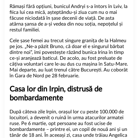
Rămași fără opțiuni, bunicul Andryi s-a întors în Lviv, la
fiica lui cea mică, așteptându-și ziua cum nu o mai
făcuse niciodată în șase decenii de viață. De asta
atârna șansa de a-și vedea din nou soția, nepoțelul și
restul familiei.
Cele șase femei au trecut singure granița de la Halmeu
pe jos. „Ne-a păzit Bruno, că doar el e singurul bărbat
dintre noi”, îmi povestește râzând bunica Irina în timp
ce-și aranjează baticul. De acolo, au fost preluate de
câțiva voluntari care le-au dus cu mașina în Satu-Mare.
Mai departe, au luat trenul către București. Au coborât
în Gara de Nord pe 28 februarie.
Casa lor din Irpin, distrusă de
bombardamente
După câteva zile Irpin, orașul lor cu peste 100.000 de
locuitori, a devenit o ruină în urma atacurilor armatei
ruse. Pe 6 martie, opt persoane au fost ucise de
bombardamente – printre ei, un copil de nouă ani și un
tânăr de 18 ani. În aceeași zi, casa unde trăiau Angelica