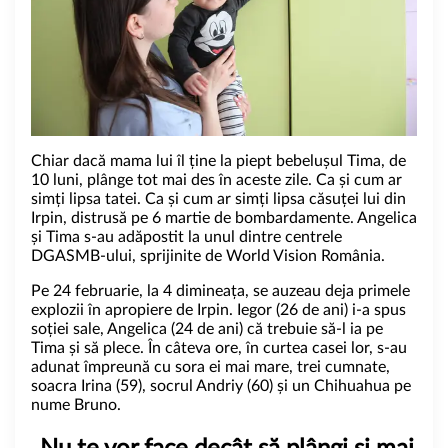
Chiar dacă mama lui îl ține la piept bebelușul Tima, de
10 luni, plânge tot mai des în aceste zile. Ca și cum ar
simți lipsa tatei. Ca și cum ar simți lipsa căsuței lui din
Irpin, distrusă pe 6 martie de bombardamente.
Angelica
și Tima s-au adăpostit la unul dintre centrele
DGASMB-ului, sprijinite de World Vision România.
Pe 24 februarie, la 4 dimineața, se auzeau deja primele
explozii în apropiere de Irpin. Iegor (26 de ani) i-a spus
soției sale, Angelica (24 de ani) că trebuie să-l ia pe
Tima și să plece. În câteva ore, în curtea casei lor, s-au
adunat împreună cu sora ei mai mare, trei cumnate,
soacra Irina (59), socrul Andriy (60) și un Chihuahua pe
nume Bruno.