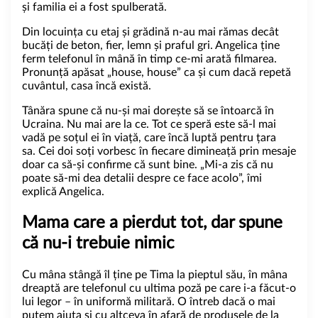
și familia ei a fost spulberată.
Din locuința cu etaj și grădină n-au mai rămas decât
bucăți de beton, fier, lemn și praful gri. Angelica ține
ferm telefonul în mână în timp ce-mi arată filmarea.
Pronunță apăsat „house, house” ca și cum dacă repetă
cuvântul, casa încă există.
Tânăra spune că nu-și mai dorește să se întoarcă în
Ucraina. Nu mai are la ce. Tot ce speră este să-l mai
vadă pe soțul ei în viață, care încă luptă pentru țara
sa. Cei doi soți vorbesc în fiecare dimineață prin mesaje
doar ca să-și confirme că sunt bine. „Mi-a zis că nu
poate să-mi dea detalii despre ce face acolo”, îmi
explică Angelica.
Mama care a pierdut tot, dar spune
că nu-i trebuie nimic
Cu mâna stângă îl ține pe Tima la pieptul său, în mâna
dreaptă are telefonul cu ultima poză pe care i-a făcut-o
lui Iegor – în uniformă militară. O întreb dacă o mai
putem ajuta și cu altceva în afară de produsele de la