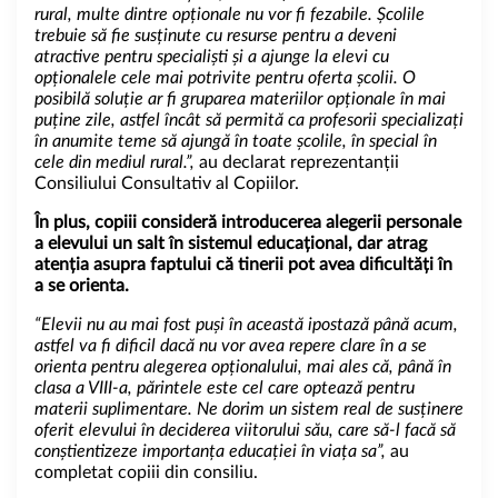
rural, multe dintre opționale nu vor fi fezabile. Școlile
trebuie să fie susținute cu resurse pentru a deveni
atractive pentru specialiști și a ajunge la elevi cu
opționalele cele mai potrivite pentru oferta școlii. O
posibilă soluție ar fi gruparea materiilor opționale în mai
puține zile, astfel încât să permită ca profesorii specializați
în anumite teme să ajungă în toate școlile, în special în
cele din mediul rural.”,
au declarat reprezentanții
Consiliului Consultativ al Copiilor.
În plus, copiii consideră introducerea alegerii personale
a elevului un salt în sistemul educațional, dar atrag
atenția asupra faptului că tinerii pot avea dificultăți în
a se orienta.
“Elevii nu au mai fost puși în această ipostază până acum,
astfel va fi dificil dacă nu vor avea repere clare în a se
orienta pentru alegerea opționalului, mai ales că, până în
clasa a VIII-a, părintele este cel care optează pentru
materii suplimentare. Ne dorim un sistem real de susținere
oferit elevului în deciderea viitorului său, care să-l facă să
conștientizeze importanța educației în viața sa”,
au
completat copiii din consiliu.