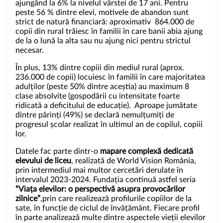
ajungând la 6% la nivelul vârstei de 17 ani. Pentru
peste 56 % dintre elevi, motivele de abandon sunt
strict de natură financiară: aproximativ 864.000 de
copii din rural trăiesc în familii în care banii abia ajung
de la o lună la alta sau nu ajung nici pentru strictul
necesar.
În plus, 13% dintre copiii din mediul rural (aprox.
236.000 de copii) locuiesc în familii în care majoritatea
adulților (peste 50% dintre aceștia) au maximum 8
clase absolvite (gospodării cu intensitate foarte
ridicată a deficitului de educație). Aproape jumătate
dintre părinți (49%) se declară nemulțumiți de
progresul școlar realizat în ultimul an de copilul, copiii
lor.
Datele fac parte dintr-o
mapare complexă dedicată
elevului de liceu
, realizată de World Vision România,
prin intermediul mai multor cercetări derulate în
intervalul 2023-2024. Fundația continuă astfel seria
“Viața elevilor: o perspectivă asupra provocărilor
zilnice”
,prin care realizează profilurile copiilor de la
sate, în funcție de ciclul de învățământ. Fiecare profil
în parte analizează multe dintre aspectele vieții elevilor