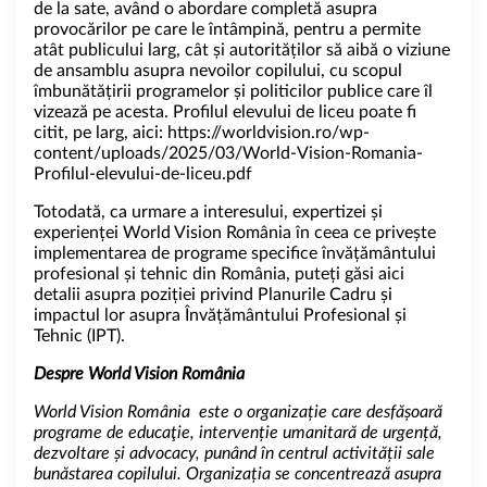
de la sate, având o abordare completă asupra
provocărilor pe care le întâmpină, pentru a permite
atât publicului larg, cât și autorităților să aibă o viziune
de ansamblu asupra nevoilor copilului, cu scopul
îmbunătățirii programelor și politicilor publice care îl
vizează pe acesta. Profilul elevului de liceu poate fi
citit, pe larg, aici:
https://worldvision.ro/wp-
content/uploads/2025/03/World-Vision-Romania-
Profilul-elevului-de-liceu.pdf
Totodată, ca urmare a interesului, expertizei și
experienței World Vision România în ceea ce privește
implementarea de programe specifice învățământului
profesional și tehnic din România, puteți găsi
aici
detalii asupra poziției privind Planurile Cadru și
impactul lor asupra Învățământului Profesional și
Tehnic (IPT).
Despre World Vision România
World Vision România este o organizație care desfășoară
programe de educaţie, intervenție umanitară de urgență,
dezvoltare și advocacy, punând în centrul activității sale
bunăstarea copilului. Organizația se concentrează asupra