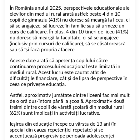
În România anului 2025, perspectivele educaționale ale
elevilor din mediul rural arată astfel: peste 4 din 10
copii de gimnaziu (41%) nu doresc să meargă la liceu, ci
să se angajeze, să lucreze în familie sau să urmeze un
curs de calificare. În plus, 4 din 10 tineri de liceu (41%)
nu doresc să meargă la facultate, ci să se angajeze
(inclusiv prin cursuri de calificare), să se căsătorească
sau să își facă propria afacere.
Aceste date arată că apetența copilului către
continuarea procesului educațional este limitată în
mediul rural. Acest lucru este cauzat atât de
dificultățile financiare, cât și de lipsa de perspective în
ceea ce privește educația.
Astfel, aproximativ jumătate dintre liceeni fac mai mult
de o oră dus-întors până la școală. Aproximativ două
treimi dintre copiii de vârstă școlară din mediul rural
(62%) sunt implicați în activități lucrative.
Ieșirea din educație începe cu vârsta de 13 ani (în
special din cauza repetenției repetate) și se
accentuează progresiv pe perioada adolescenței