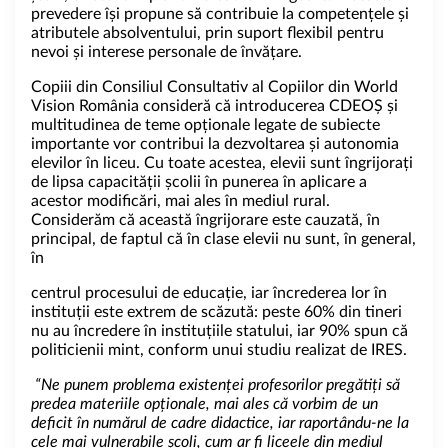
prevedere își propune să contribuie la competențele și
atributele absolventului, prin suport flexibil pentru
nevoi și interese personale de învățare.
Copiii din Consiliul Consultativ al Copiilor din World
Vision România consideră că introducerea CDEOȘ și
multitudinea de teme opționale legate de subiecte
importante vor contribui la dezvoltarea și autonomia
elevilor în liceu. Cu toate acestea, elevii sunt îngrijorați
de lipsa capacității școlii în punerea în aplicare a
acestor modificări, mai ales în mediul rural.
Considerăm că această îngrijorare este cauzată, în
principal, de faptul că în clase elevii nu sunt, în general,
în
centrul procesului de educație, iar încrederea lor în
instituții este extrem de scăzută: peste 60% din tineri
nu au încredere în instituțiile statului, iar 90% spun că
politicienii mint, conform unui studiu realizat de IRES.
“Ne punem problema existenței profesorilor pregătiți să
predea materiile opționale, mai ales că vorbim de un
deficit în numărul de cadre didactice, iar raportându-ne la
cele mai vulnerabile școli, cum ar fi liceele din mediul