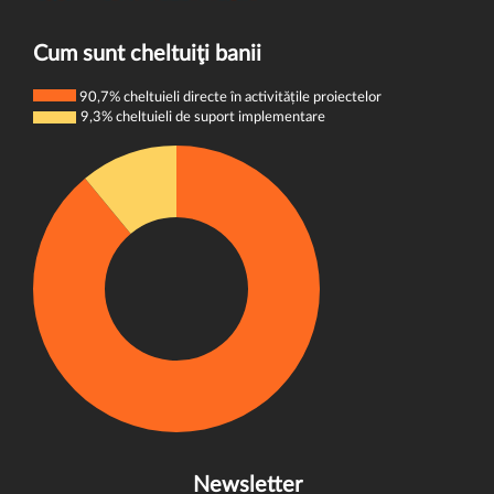
Termeni și condiții
E-mail:
donatori@wvi.org
Politica de confidențialitate
Cum sunt cheltuiţi banii
Politica de cookie-uri
90,7% cheltuieli directe în activitățile proiectelor
9,3% cheltuieli de suport implementare
Newsletter