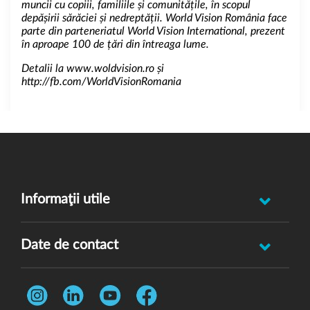
muncii cu copiii, familiile și comunitățile, în scopul
depășirii sărăciei și nedreptății. World Vision România face
parte din parteneriatul World Vision International, prezent
în aproape 100 de țări din întreaga lume.
Detalii la
www.woldvision.ro
și
http://fb.com/WorldVisionRomania
Informaţii utile
Raportează incident abuz minor
Date de contact
Oferă feedback
Str. Rotasului, Nr. 7, Sector 1, Bucuresti, 012167
Întrebări frecvente
Telefon:
0731 444 013