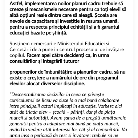
Astfel, implementarea noilor planuri cadru trebuie să
creeze și mecanismele necesare pentru ca toți elevii să
aibă opțiuni reale dintre care să aleagă. Școala are
nevoie de capacitare și invesțitie în resursa umană,
pentru a respecta principiul echității și a fi garantul
educației bazate pe știință.
Susținem demersurile Ministerului Educației și
Cercetării de a pune în centrul procesului de învățare
copilul.
Facem apel către decidenți ca, în urma
consultărilor și integrării tuturor
propunerilor de îmbunătățire a planurilor cadru, să nu
existe o creștere a numărului de ore din programul
elevilor alocat diverselor discipline.
“Descentralizarea deciziilor
în ceea ce privește
curriculumul de liceu va duce la o mai bună colaborare
între principalii actori implicați în educație. Vorbesc aici
atât de triada elev – școală – părinți, dar și de piața
muncii și autorități. Avem șansa de a pregăti următoarele
generații pentru o adaptare mai bună pe piața muncii,
având în vedere atât interesul lor, cât și al comunității. Va
urma însă o perioadă de test și învățare: trebuie să ne