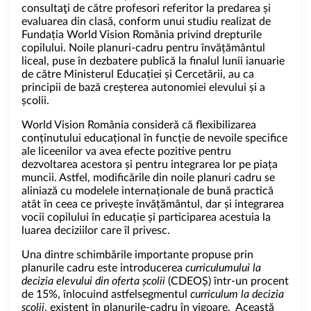
consultaţi de către profesori referitor la predarea și
evaluarea din clasă, conform unui studiu realizat de
Fundația World Vision România privind drepturile
copilului. Noile planuri-cadru pentru învățământul
liceal, puse în dezbatere publică la finalul lunii ianuarie
de către Ministerul Educației și Cercetării, au ca
principii de bază creșterea autonomiei elevului și a
școlii.
World Vision România consideră că flexibilizarea
conținutului educațional în funcție de nevoile specifice
ale liceenilor va avea efecte pozitive pentru
dezvoltarea acestora și pentru integrarea lor pe piața
muncii. Astfel, modificările din noile planuri cadru se
aliniază cu modelele internaționale de bună practică
atât în ceea ce privește învățământul, dar și integrarea
vocii copilului în educație și participarea acestuia la
luarea deciziilor care îl privesc.
Una dintre schimbările importante propuse prin
planurile cadru este introducerea
curriculumului la
decizia elevului din oferta școlii
(CDEOȘ) într-un procent
de 15%, înlocuind astfelsegmentul
curriculum la decizia
școlii
, existent în planurile-cadru în vigoare. Această