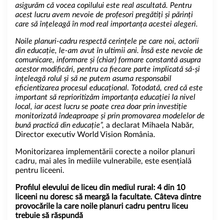
asigurăm că vocea copilului este real ascultată. Pentru
acest lucru avem nevoie de profesori pregătiți și părinți
care să înțeleagă în mod real importanța acestei alegeri.
Noile planuri-cadru respectă cerințele pe care noi, actorii
din educație, le-am avut în ultimii ani. Însă este nevoie de
comunicare, informare și (chiar) formare constantă asupra
acestor modificări, pentru ca fiecare parte implicată să-și
înțeleagă rolul și să ne putem asuma responsabil
eficientizarea procesul educațional. Totodată, cred că este
important să reprioritizăm importanța educației la nivel
local, iar acest lucru se poate crea doar prin investiție
monitorizată îndeaproape și prin promovarea modelelor de
bună practică din educație
”,
a declarat Mihaela Nabăr,
Director executiv World Vision România.
Monitorizarea implementării corecte a noilor planuri
cadru, mai ales în mediile vulnerabile, este esențială
pentru liceeni.
Profilul elevului de liceu din mediul rural: 4 din 10
liceeni nu doresc să meargă la facultate. Câteva dintre
provocările la care noile planuri cadru pentru liceu
trebuie să răspundă