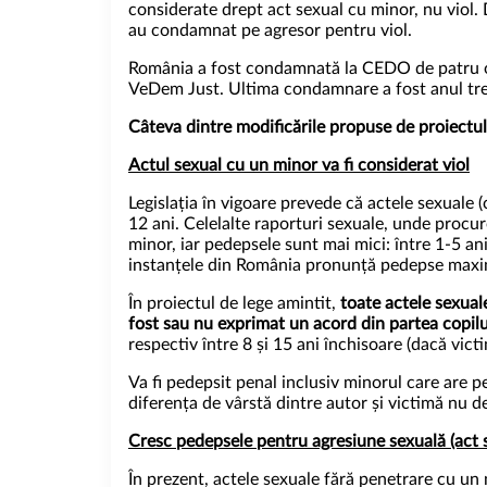
considerate drept act sexual cu minor, nu viol.
au condamnat pe agresor pentru viol.
România a fost condamnată la CEDO de patru ori 
VeDem Just. Ultima condamnare a fost anul tre
Câteva dintre modificările propuse de
proiectul
Actul sexual cu un minor va fi considerat viol
Legislația în vigoare prevede că actele sexuale
12 ani. Celelalte raporturi sexuale, unde procur
minor, iar pedepsele sunt mai mici: între 1-5 ani
instanțele din România pronunță pedepse maxi
În proiectul de lege amintit,
toate actele sexuale
fost sau nu exprimat un acord din partea copilu
respectiv între 8 și 15 ani închisoare (dacă vic
Va fi pedepsit penal inclusiv minorul care are p
diferența de vârstă dintre autor și victimă nu 
Cresc pedepsele pentru agresiune sexuală (act 
În prezent, actele sexuale fără penetrare cu un m