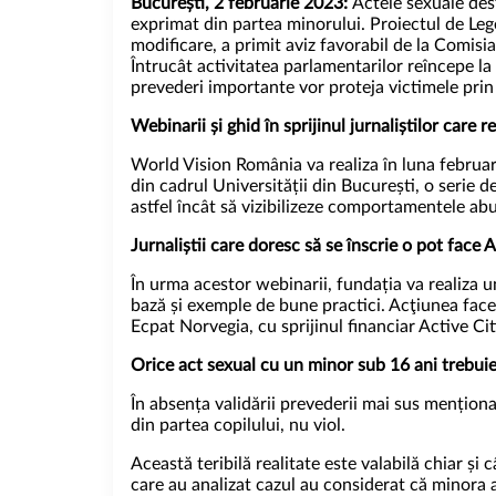
București, 2 februarie 2023:
Actele sexuale des
exprimat din partea minorului. Proiectul de Le
modificare, a primit aviz favorabil de la Comisi
Întrucât activitatea parlamentarilor reîncepe l
prevederi importante vor proteja victimele prin
Webinarii și ghid în sprijinul jurnaliștilor care
World Vision România va realiza în luna februari
din cadrul Universității din București, o serie d
astfel încât să vizibilizeze comportamentele abu
Jurnaliștii care doresc să se înscrie o pot face 
În urma acestor webinarii, fundația va realiza u
bază și exemple de bune practici. Acţiunea face
Ecpat Norvegia, cu sprijinul financiar Active C
Orice act sexual cu un minor sub 16 ani trebuie
În absența validării prevederii mai sus mențion
din partea copilului, nu viol.
Această teribilă realitate este valabilă chiar și 
care au analizat cazul au considerat că minora a