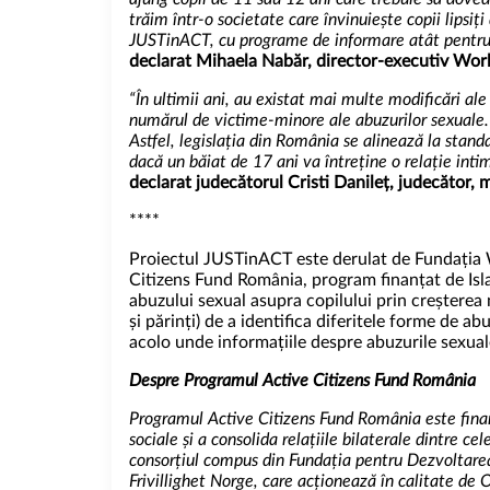
trăim într-o societate care învinuiește copii lipsi
JUSTinACT, cu programe de informare atât pentru copi
declarat Mihaela Nabăr, director-executiv Wor
“În ultimii ani, au existat mai multe modificări ale
numărul de victime-minore ale abuzurilor sexuale. 
Astfel, legislația din România se alinează la stand
dacă un băiat de 17 ani va întreține o relație inti
declarat judecătorul Cristi Danileț, judecător
****
Proiectul JUSTinACT este derulat de Fundația Wo
Citizens Fund România, program finanțat de Isl
abuzului sexual asupra copilului prin creșterea 
și părinți) de a identifica diferitele forme de a
acolo unde informațiile despre abuzurile sexuale
Despre Programul Active Citizens Fund România
Programul Active Citizens Fund România este finan
sociale și a consolida relațiile bilaterale dintre 
consorțiul compus din Fundația pentru Dezvoltarea
Frivillighet Norge, care acționează în calitate d