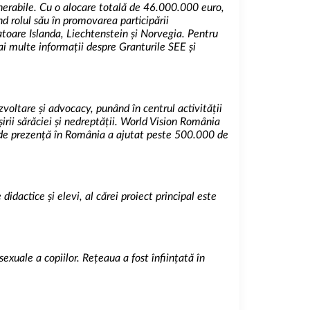
ulnerabile. Cu o alocare totală de 46.000.000 euro,
nd rolul său în promovarea participării
natoare Islanda, Liechtenstein și Norvegia. Pentru
 multe informații despre Granturile SEE și
oltare și advocacy, punând în centrul activității
irii sărăciei și nedreptății. World Vision România
ni de prezență în România a ajutat peste 500.000 de
didactice și elevi, al cărei proiect principal este
exuale a copiilor. Rețeaua a fost înființată în