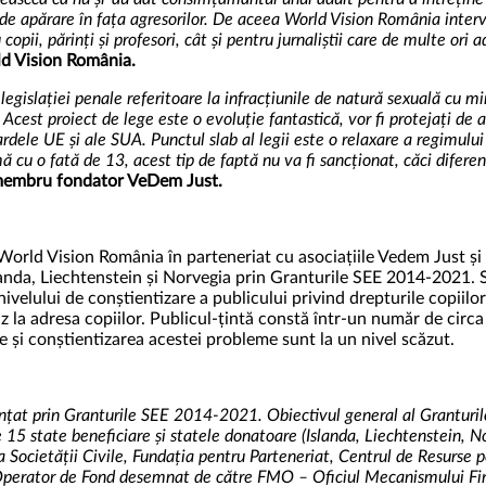
ți de apărare în fața agresorilor. De aceea World Vision România inter
i, părinți și profesori, cât și pentru jurnaliștii care de multe ori ad
ld Vision România.
 legislației penale referitoare la infracțiunile de natură sexuală cu mi
Acest proiect de lege este o evoluție fantastică, vor fi protejați d
ardele UE și ale SUA. Punctul slab al legii este o relaxare a regimulu
mă cu o fată de 13, acest tip de faptă nu va fi sancționat, căci difere
, membru fondator VeDem Just.
rld Vision România în parteneriat cu asociațiile Vedem Just și E
anda, Liechtenstein și Norvegia prin Granturile SEE 2014-2021. S
nivelului de conștientizare a publicului privind drepturile copiilo
buz la adresa copiilor. Publicul-țintă constă într-un număr de circa
 și conștientizarea acestei probleme sunt la un nivel scăzut.
țat prin Granturile SEE 2014-2021. Obiectivul general al Granturilo
cele 15 state beneficiare și statele donatoare (Islanda, Liechtenstein,
 Societății Civile, Fundația pentru Parteneriat, Centrul de Resurse
e Operator de Fond desemnat de către FMO – Oficiul Mecanismului Fin