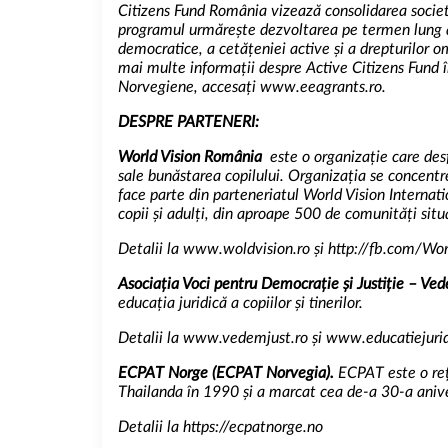
Citizens Fund România vizează consolidarea societăț
programul urmărește dezvoltarea pe termen lung a su
democratice, a cetățeniei active și a drepturilor o
mai multe informații despre Active Citizens Fund
Norvegiene, accesați
www.eeagrants.ro.
DESPRE PARTENERI:
World Vision România
este o organizație care des
sale bunăstarea copilului. Organizația se concentre
face parte din parteneriatul World Vision Internat
copii și adulți, din aproape 500 de comunități situ
Detalii la
www.woldvision.ro
și
http://fb.com/Wo
Asociația Voci pentru Democrație și Justiție – V
educația juridică a copiilor și tinerilor.
Detalii la
www.vedemjust.ro
și
www.educatiejurid
ECPAT Norge (ECPAT Norvegia).
ECPAT este o rețe
Thailanda în 1990 și a marcat cea de-a 30-a aniv
Detalii la
https://ecpatnorge.no