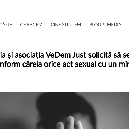
CĂ-TE
CE FACEM
CINE SUNTEM
BLOG & MEDIA
 și asociația VeDem Just solicită să s
nform căreia orice act sexual cu un min