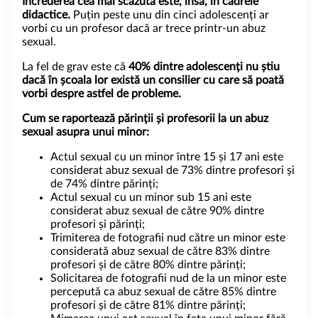
Încrederea cea mai scăzută este, însă, în cadrele
didactice.
Puțin peste unu din cinci adolescenți ar
vorbi cu un profesor dacă ar trece printr-un abuz
sexual.
La fel de grav este că
40% dintre adolescenți nu știu
dacă în școala lor există un consilier cu care să poată
vorbi despre astfel de probleme.
Cum se raportează părinții și profesorii la un abuz
sexual asupra unui minor:
Actul sexual cu un minor între 15 și 17 ani este
considerat abuz sexual de 73% dintre profesori și
de 74% dintre părinți;
Actul sexual cu un minor sub 15 ani este
considerat abuz sexual de către 90% dintre
profesori și părinți;
Trimiterea de fotografii nud către un minor este
considerată abuz sexual de către 83% dintre
profesori și de către 80% dintre părinți;
Solicitarea de fotografii nud de la un minor este
percepută ca abuz sexual de către 85% dintre
profesori și de către 81% dintre părinți;