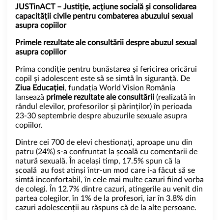
JUSTinACT – Justiție, acțiune socială și consolidarea
capacității civile pentru combaterea abuzului sexual
asupra copiilor
Primele rezultate ale consultării despre abuzul sexual
asupra copiilor
Prima condiție pentru bunăstarea și fericirea oricărui
copil și adolescent este să se simtă în siguranță. De
Ziua Educației
, fundația World Vision România
lansează
primele rezultate ale consultării
(realizată în
rândul elevilor, profesorilor și părinților) în perioada
23-30 septembrie despre abuzurile sexuale asupra
copiilor.
Dintre cei 700 de elevi chestionați, aproape unu din
patru (24%) s-a confruntat la școală cu comentarii de
natură sexuală. În același timp, 17.5% spun că la
școală au fost atinși într-un mod care i-a făcut să se
simtă inconfortabil, în cele mai multe cazuri fiind vorba
de colegi. În 12.7% dintre cazuri, atingerile au venit din
partea colegilor, în 1% de la profesori, iar în 3.8% din
cazuri adolescenții au răspuns că de la alte persoane.