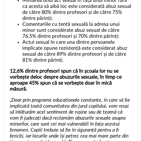
Mimarea unui act sexual în fața unui minor fără
ca acesta să aibă loc este considerată abuz sexual
de către 80% dintre profesori și de către 75%
dintre părinți;
Comentariile cu tentă sexuală la adresa unui
minor sunt considérate abuz sexual de către
76.5% dintre profesori și 70% dintre părinți;
Actul sexual în care una dintre persoanele
implicate opune rezistență este considerat abuz
sexual de către 89% dintre profesori și de către
81% dintre părinți.
12,6% dintre profesori spun că în școala lor nu se
vorbește deloc despre abuzurile sexuale, în timp ce
aproape 45% spun că se vorbește doar în mică
măsură.
„Doar prin programe educaționale constante, în care să fie
implicată toată comunitatea din jurul copilului, vom reuși
să înlăturăm acel sentiment de rușine sau de teamă că
vom fi judecați dacă reclamăm abuzurile sexuale asupra
minorilor, care sunt cei mai vulnerabili în fața acestui
fenomen. Copiii trebuie să fie în siguranță pentru a fi
fericiți, iar locurile unde își petrec cea mai mare parte din