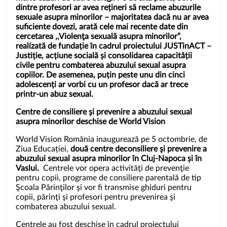
dintre profesori ar avea rețineri să reclame abuzurile
sexuale asupra minorilor – majoritatea dacă nu ar avea
suficiente dovezi, arată cele mai recente date din
cercetarea ,,
Violenţa sexuală asupra minorilor”,
realízată de fundație în cadrul proiectului
JUSTinACT –
Justiție, acțiune socială și consolidarea capacității
civile pentru combaterea abuzului sexual asupra
copiilor
. De asemenea, puțin peste unu din cinci
adolescenți ar vorbi cu un profesor dacă ar trece
printr-un abuz sexual.
Centre de consiliere şi prevenire a abuzului sexual
asupra minorilor deschise de World Vision
World Vision România inaugurează pe 5 octombrie, de
Ziua Educației,
două centre
deconsiliere
şi prevenire a
abuzului sexual asupra minorilor în
Cluj-Napoca și în
Vaslui.
Centrele vor opera activităţi de prevenţie
pentru copii, programe de consiliere parentală de tip
Şcoala Părinţilor şi vor fi transmise ghiduri pentru
copii, părinţi şi profesori pentru prevenirea şi
combaterea abuzului sexual.
Centrele au fost deschise în cadrul proiectului