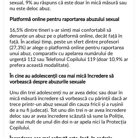
sexual, 9% au răspuns că este doar în mică măsură sau
nu este deloc abuz.
Platformă online pentru raportarea abuzului sexual
16,5% dintre tineri s-ar simți mai confortabil să
denunțe un abuz pe o platformă online, decât față în
față. În același timp, peste un sfert dintre profesori
(27,3%) ar alege o platformă online pentru raportarea
unui abuz, comparativ cu apelarea numărului de
urgență 112 sau Telefonul Copilului 119 (doar 10,9% ar
prefera această modalitate).
În cine au adolescenții cea mai mică încredere să
vorbească despre abuzurile sexuale
Unu din trei adolescenți nu ar avea deloc sau doar în
mică măsură încredere să vorbească cu părinții dacă ar
trece printr-un abuz sexual din cauza fricii și a rușinii
de a nu fi judecați. Tot unu din trei n-ar avea încredere
deloc sau ar avea încredere scăzută să sune la Poliție,
iar mai mult de unul din doi n-ar apela nici la Protecția
Copilului.