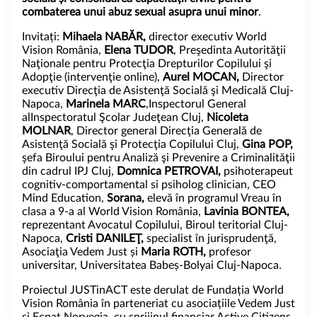
combaterea unui abuz sexual asupra unui minor
.
Invitați:
Mihaela NABĂR,
director executiv World
Vision România,
Elena TUDOR
, Preşedinta Autorităţii
Naţionale pentru Protecţia Drepturilor Copilului şi
Adopţie (intervenţie online),
Aurel MOCAN,
Director
executiv Direcţia de Asistenţă Socială şi Medicală Cluj-
Napoca,
Marinela MARC
,Inspectorul General
alInspectoratul Şcolar Judeţean Cluj,
Nicoleta
MOLNAR
, Director general Direcţia Generală de
Asistenţă Socială şi Protecţia Copilului Cluj,
Gina POP,
şefa Biroului pentru Analiză şi Prevenire a Criminalităţii
din cadrul IPJ Cluj,
Domnica PETROVAI,
psihoterapeut
cognitiv-comportamental si psiholog clinician, CEO
Mind Education,
Sorana,
elevă în programul Vreau în
clasa a 9-a al World Vision România,
Lavinia BONTEA,
reprezentant Avocatul Copilului, Biroul teritorial Cluj-
Napoca,
Cristi DANILEŢ,
specialist în jurisprudenţă,
Asociaţia Vedem Just și
Maria ROTH,
profesor
universitar, Universitatea Babeș-Bolyai Cluj-Napoca.
Proiectul JUSTinACT este derulat de Fundația World
Vision România în parteneriat cu asociațiile Vedem Just
și Ecpat Norvegia, cu sprijinul financiar Active Citizens