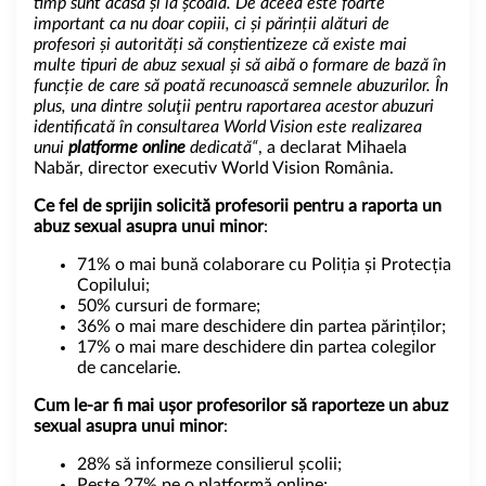
timp sunt acasă și la școală. De aceea este foarte
important ca nu doar copiii, ci și părinții alături de
profesori și autorități să conștientizeze că existe mai
multe tipuri de abuz sexual și să aibă o formare de bază în
funcție de care să poată recunoască semnele abuzurilor. În
plus, una dintre soluţii pentru raportarea acestor abuzuri
identificată în consultarea World Vision este realizarea
unui
platforme online
dedicată“
, a declarat Mihaela
Nabăr, director executiv World Vision România.
Ce fel de sprijin solicită profesorii pentru a raporta un
abuz sexual asupra unui minor
:
71% o mai bună colaborare cu Poliția și Protecția
Copilului;
50% cursuri de formare;
36% o mai mare deschidere din partea părinților;
17% o mai mare deschidere din partea colegilor
de cancelarie.
Cum le-ar fi mai ușor profesorilor să raporteze un abuz
sexual asupra unui minor
:
28% să informeze consilierul școlii;
Peste 27% pe o platformă online;