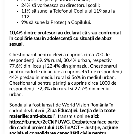
24% să vorbească cu directorul școlii;
11% să sune la Telefonul Copilului 119 sau la
112;
9% să sune la Protecția Copilului.
10,4% dintre profesori au declarat că s-au confruntat
în copilărie sau în adolescență cu situații de abuz
sexual.
Chestionarul pentru elevi a cuprins circa 700 de
respondenți: 69.6% rural, 30.4% urban, respectiv
77.6% din liceu și 22.4% din gimnaziu. Chestionarul
pentru cadrele didactice a cuprins 451 de respondenți:
44% predau în mediul rural și 56% în mediul urban.
Chestionarul pentru părinți a cuprins circa 1000 de
respondenți: 72,3% din rural și 27.7% din mediul
urban.
Sondajul a fost lansat de World Vision România în
cadrul dezbaterii „
Ziua Educației. Lecţia de la toate
materiile: anti-abuzul“
, transmis online
aici:
https://fb.me/e/2cCklPUWG
. Dezbaterea face parte
din cadrul proiectului JUSTinACT – Justiție, acțiune
socială și consolidarea capacității civile pentru