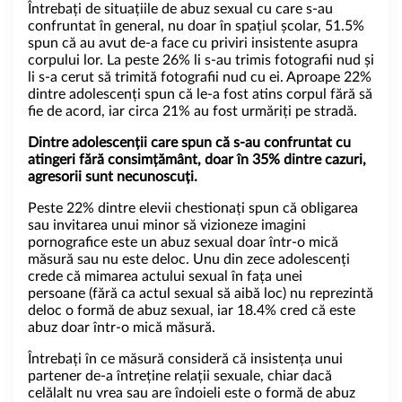
Întrebați de situațiile de abuz sexual cu care s-au
confruntat în general, nu doar în spațiul școlar, 51.5%
spun că au avut de-a face cu priviri insistente asupra
corpului lor. La peste 26% li s-au trimis fotografii nud și
li s-a cerut să trimită fotografii nud cu ei. Aproape 22%
dintre adolescenți spun că le-a fost atins corpul fără să
fie de acord, iar circa 21% au fost urmăriți pe stradă.
Dintre adolescenții care spun că s-au confruntat cu
atingeri fără consimțământ, doar în 35% dintre cazuri,
agresorii sunt necunoscuți.
Peste 22% dintre elevii chestionați spun că obligarea
sau invitarea unui minor să vizioneze imagini
pornografice este un abuz sexual doar într-o mică
măsură sau nu este deloc. Unu din zece adolescenți
crede că mimarea actului sexual în fața unei
persoane (fără ca actul sexual să aibă loc) nu reprezintă
deloc o formă de abuz sexual, iar 18.4% cred că este
abuz doar într-o mică măsură.
Întrebați în ce măsură consideră că insistența unui
partener de-a întreține relații sexuale, chiar dacă
celălalt nu vrea sau are îndoieli este o formă de abuz