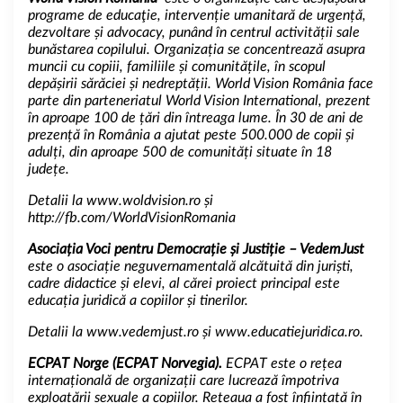
programe de educaţie, intervenție umanitară de urgență,
dezvoltare și advocacy, punând în centrul activității sale
bunăstarea copilului. Organizația se concentrează asupra
muncii cu copiii, familiile și comunitățile, în scopul
depășirii sărăciei și nedreptății. World Vision România face
parte din parteneriatul World Vision International, prezent
în aproape 100 de țări din întreaga lume. În 30 de ani de
prezență în România a ajutat peste 500.000 de copii și
adulți, din aproape 500 de comunități situate în 18
județe.
Detalii la
www.woldvision.ro
și
http://fb.com/WorldVisionRomania
Asociația Voci pentru Democrație și Justiție – VedemJust
este o asociație neguvernamentală alcătuită din juriști,
cadre didactice și elevi, al cărei proiect principal este
educația juridică a copiilor și tinerilor.
Detalii la
www.vedemjust.ro
și
www.educatiejuridica.ro
.
ECPAT Norge (ECPAT Norvegia).
ECPAT este o rețea
internațională de organizații care lucrează împotriva
exploatării sexuale a copiilor. Rețeaua a fost înființată în