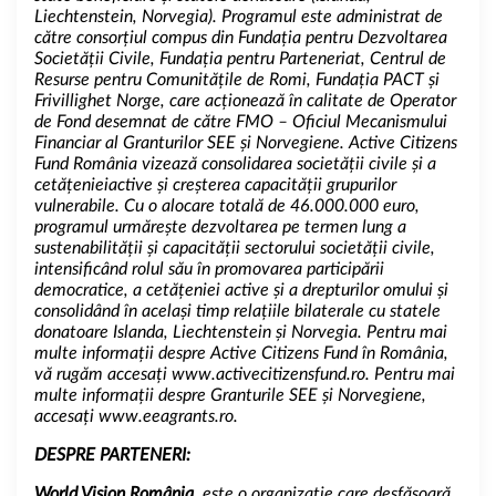
Liechtenstein, Norvegia). Programul este administrat de
către consorțiul compus din Fundația pentru Dezvoltarea
Societății Civile, Fundația pentru Parteneriat, Centrul de
Resurse pentru Comunitățile de Romi, Fundația PACT și
Frivillighet Norge, care acționează în calitate de Operator
de Fond desemnat de către FMO – Oficiul Mecanismului
Financiar al Granturilor SEE și Norvegiene. Active Citizens
Fund România vizează consolidarea societății civile și a
cetățenieiactive și creșterea capacității grupurilor
vulnerabile. Cu o alocare totală de 46.000.000 euro,
programul urmărește dezvoltarea pe termen lung a
sustenabilității și capacității sectorului societății civile,
intensificând rolul său în promovarea participării
democratice, a cetățeniei active și a drepturilor omului și
consolidând în același timp relațiile bilaterale cu statele
donatoare Islanda, Liechtenstein și Norvegia. Pentru mai
multe informații despre Active Citizens Fund în România,
vă rugăm accesați
www.activecitizensfund.ro.
Pentru mai
multe informații despre Granturile SEE și Norvegiene,
accesați
www.eeagrants.ro.
DESPRE PARTENERI:
World Vision România
este o organizație care desfășoară