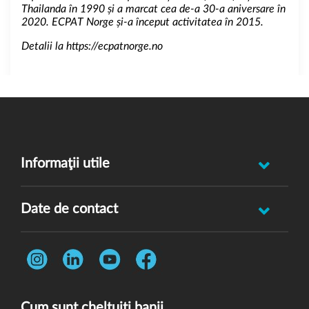
Thailanda în 1990 și a marcat cea de-a 30-a aniversare în
2020. ECPAT Norge și-a început activitatea în 2015.
Detalii la
https://ecpatnorge.no
Informaţii utile
Raportează incident abuz minor
Date de contact
Oferă feedback
Str. Rotasului, Nr. 7, Sector 1, Bucuresti, 012167
Întrebări frecvente
Telefon:
0731 444 013
Termeni și condiții
E-mail:
donatori@wvi.org
Politica de confidențialitate
Cum sunt cheltuiţi banii
Politica de cookie-uri