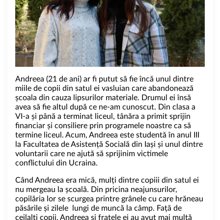
Andreea (21 de ani) ar fi putut să fie încă unul dintre
miile de copii din satul ei vasluian care abandonează
școala din cauza lipsurilor materiale. Drumul ei însă
avea să fie altul după ce ne-am cunoscut. Din clasa a
VI-a și până a terminat liceul, tânăra a primit sprijin
financiar și consiliere prin programele noastre ca să
termine liceul. Acum, Andreea este studentă în anul III
la Facultatea de Asistență Socială din Iași și unul dintre
voluntarii care ne ajută să sprijinim victimele
conflictului din
Ucraina
.
Când Andreea era mică, mulți dintre copiii din satul ei
nu mergeau la școală. Din pricina neajunsurilor,
copilăria lor se scurgea printre grânele cu care hrăneau
păsările și zilele lungi de muncă la câmp. Față de
ceilalți copii, Andreea și fratele ei au avut mai multă