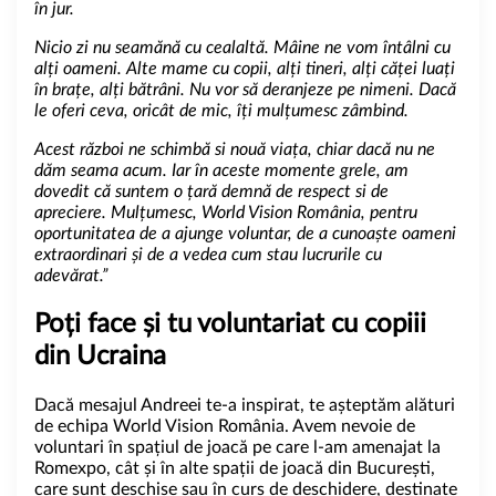
în jur.
Nicio zi nu seamănă cu cealaltă. Mâine ne vom întâlni cu
alți oameni. Alte mame cu copii, alți tineri, alți căței luați
în brațe, alți bătrâni. Nu vor să deranjeze pe nimeni. Dacă
le oferi ceva, oricât de mic, îți mulțumesc zâmbind.
Acest război ne schimbă si nouă viața, chiar dacă nu ne
dăm seama acum. Iar în aceste momente grele, am
dovedit că suntem o țară demnă de respect si de
apreciere. Mulțumesc, World Vision România, pentru
oportunitatea de a ajunge voluntar, de a cunoaște oameni
extraordinari și de a vedea cum stau lucrurile cu
adevărat.”
Poți face și tu voluntariat cu copiii
din Ucraina
Dacă
mesajul
Andreei te-a inspirat, te așteptăm alături
de echipa World Vision România. Avem nevoie de
voluntari în spațiul de joacă pe care l-am amenajat la
Romexpo, cât și în alte spații de joacă din București,
care sunt deschise sau în curs de deschidere, destinate