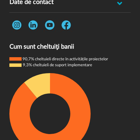
Date de contact
Oferă feedback
Str. Rotasului, Nr. 7, Sector 1, Bucuresti, 012167
Întrebări frecvente
Telefon:
0731 444 013
Termeni și condiții
E-mail:
donatori@wvi.org
Politica de confidențialitate
Cum sunt cheltuiţi banii
Politica de cookie-uri
90,7% cheltuieli directe în activitățile proiectelor
9,3% cheltuieli de suport implementare