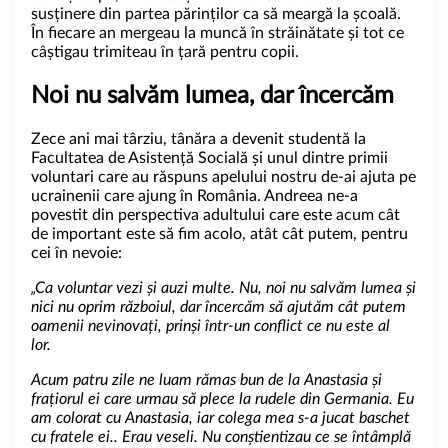
susținere din partea părinților ca să meargă la școală.
În fiecare an mergeau la muncă în străinătate și tot ce
câștigau trimiteau în țară pentru copii.
Noi nu salvăm lumea, dar încercăm
Zece ani mai târziu, tânăra a devenit studentă la
Facultatea de Asistență Socială și unul dintre primii
voluntari care au răspuns apelului nostru de-ai ajuta pe
ucrainenii care ajung în România. Andreea ne-a
povestit din perspectiva adultului care este acum cât
de important este să fim acolo, atât cât putem, pentru
cei în nevoie:
„Ca voluntar vezi și auzi multe. Nu, noi nu salvăm lumea și
nici nu oprim războiul, dar încercăm să ajutăm cât putem
oamenii nevinovați, prinși într-un conflict ce nu este al
lor.
Acum patru zile ne luam rămas bun de la Anastasia și
frațiorul ei care urmau să plece la rudele din Germania. Eu
am colorat cu Anastasia, iar colega mea s-a jucat baschet
cu fratele ei.. Erau veseli. Nu conștientizau ce se întâmplă