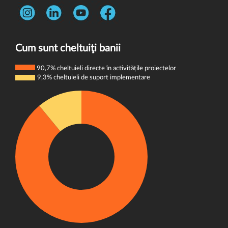
Str. Rotasului, Nr. 7, Sector 1, Bucuresti, 012167
Întrebări frecvente
Telefon:
0731 444 013
Termeni și condiții
E-mail:
donatori@wvi.org
Politica de confidențialitate
Cum sunt cheltuiţi banii
Politica de cookie-uri
90,7% cheltuieli directe în activitățile proiectelor
9,3% cheltuieli de suport implementare