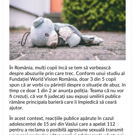
În România, mulți copii încă se tem să vorbească
despre abuzurile prin care trec. Conform unui studiu al
Fundației World Vision România, doar 3 din 5 copii
spun că ar vorbi cu părinții despre o situație de abuz, în
timp ce doar 1 din 2 ar anunța poliția. Teama că nu vor
fi crezuți, că vor fi judecați sau expuși umilirii publice
rămâne principala barieră care îi împiedică să ceară
ajutor.
În acest context, reacțiile publice apărute în cazul
adolescentei de 15 ani din Vaslui care a apelat 112
pentru a reclama o posibilă agresiune sexuală transmit