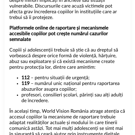
despre minori implicați în anchete sau situații
vulnerabile. Discursurile care acuză victimele pot
afecta grav încrederea copiilor în instituțiile care ar
trebui să îi protejeze.
Platformele online de raportare și mecanismele
accesibile copiilor pot crește numărul cazurilor
semnalate
Copiii și adolescenții trebuie să știe că au dreptul să
vorbească despre orice formă de violență, hărțuire,
abuz sau exploatare și că există mecanisme create
pentru protecția lor, dintre care amintim:
112
– pentru situații de urgență;
119
– numărul unic național pentru raportarea
abuzurilor asupra copiilor;
profesori, consilieri școlari, părinți sau alți adulți
de încredere.
În același timp, World Vision România atrage atenția că
accesul copiilor la mecanisme de raportare trebuie
adaptat realităților actuale și modului în care tinerii
comunică astăzi. Tot mai mulți adolescenți se simt mai
în siguranță să ceară ajutor prin instrumente digitale,