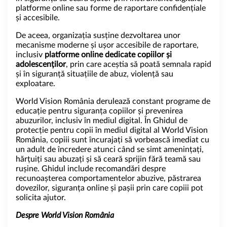
platforme online sau forme de raportare confidențiale
și accesibile.
De aceea, organizația susține dezvoltarea unor
mecanisme moderne și ușor accesibile de raportare,
inclusiv
platforme online dedicate copiilor și
adolescenților
, prin care aceștia să poată semnala rapid
și în siguranță situațiile de abuz, violență sau
exploatare.
World Vision România derulează constant programe de
educație pentru siguranța copiilor și prevenirea
abuzurilor, inclusiv în mediul digital. În
Ghidul de
protecție pentru copii în mediul digital al World Vision
România
, copiii sunt încurajați să vorbească imediat cu
un adult de încredere atunci când se simt amenințați,
hărțuiți sau abuzați și să ceară sprijin fără teamă sau
rușine. Ghidul include recomandări despre
recunoașterea comportamentelor abuzive, păstrarea
dovezilor, siguranța online și pașii prin care copiii pot
solicita ajutor.
Despre World Vision România