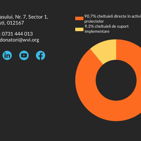
asului, Nr. 7, Sector 1,
90,7% cheltuieli directe în activi
proiectelor
ti, 012167
9,3% cheltuieli de suport
implementare
:
0731 444 013
donatori@wvi.org