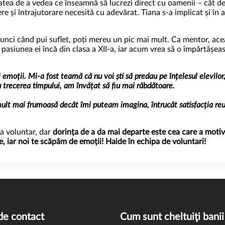
tea de a vedea ce înseamnă să lucrezi direct cu oamenii – cât de d
e și întrajutorare necesită cu adevărat. Tiana s-a implicat și în 
atunci când pui suflet, poți mereu un pic mai mult. Ca mentor, acea
 pasiunea ei încă din clasa a XII-a, iar acum vrea să o împărtășea
oții. Mi-a fost teamă că nu voi ști să predau pe înțelesul elevilor, 
u trecerea timpului, am învățat să fiu mai răbdătoare.
mult mai frumoasă decât îmi puteam imagina, întrucât satisfacția reu
ca voluntar, dar
dorința de a da mai departe este cea care a motiva
ne, iar noi te scăpăm de emoții!
Haide în echipa de voluntari!
de contact
Cum sunt cheltuiţi banii