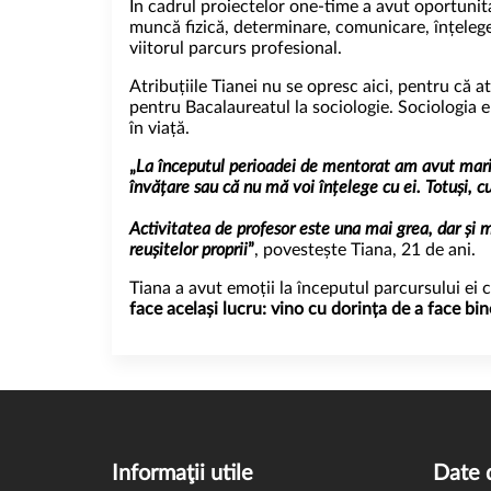
În cadrul proiectelor one-time a avut oportunita
muncă fizică, determinare, comunicare, înțeleger
viitorul parcurs profesional.
Atribuțiile Tianei nu se opresc aici, pentru că 
pentru Bacalaureatul la sociologie. Sociologia e
în viață.
„
La începutul perioadei de mentorat am avut mari em
învățare sau că nu mă voi înțelege cu ei. Totuși, c
Activitatea de profesor este una mai grea, dar și 
reușitelor proprii
”
, povestește Tiana, 21 de ani.
Tiana a avut emoții la începutul parcursului ei 
face același lucru: vino cu dorința de a face bi
Informaţii utile
Date 