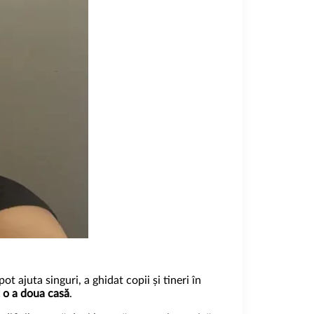
t ajuta singuri, a ghidat copii și tineri în
t o a doua casă
.