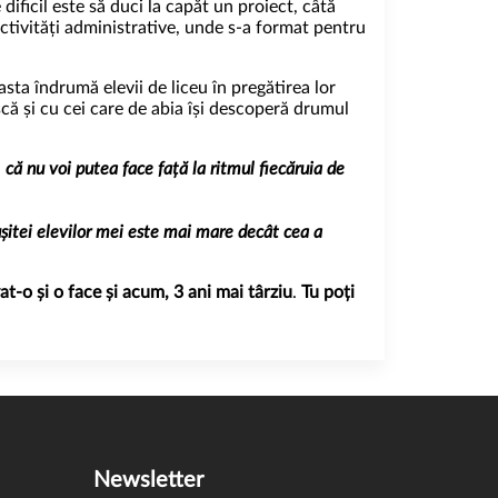
ificil este să duci la capăt un proiect, câtă
activități administrative, unde s-a format pentru
sta îndrumă elevii de liceu în pregătirea lor
scă și cu cei care de abia își descoperă drumul
că nu voi putea face față la ritmul fiecăruia de
șitei elevilor mei este mai mare decât cea a
t-o și o face și acum, 3 ani mai târziu
.
Tu poți
Newsletter