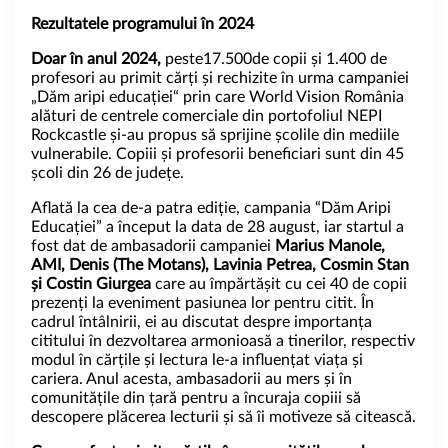
Rezultatele programului în 2024
Doar în anul 2024,
peste17.500de copii și 1.400 de
profesori au primit cărți și rechizite în urma campaniei
„Dăm aripi educației“ prin care World Vision România
alături de centrele comerciale din portofoliul NEPI
Rockcastle și-au propus să sprijine școlile din mediile
vulnerabile. Copiii și profesorii beneficiari sunt din 45
școli din 26 de județe.
Aflată la cea de-a patra ediție, campania “Dăm Aripi
Educației” a început la data de 28 august, iar startul a
fost dat de ambasadorii campaniei
Marius Manole,
AMI, Denis (The Motans), Lavinia Petrea, Cosmin Stan
și Costin Giurgea
care au împărtășit cu cei 40 de copii
prezenți la eveniment pasiunea lor pentru citit. În
cadrul întâlnirii, ei au discutat despre importanța
cititului în dezvoltarea armonioasă a tinerilor, respectiv
modul în cărțile și lectura le-a influențat viața și
cariera. Anul acesta, ambasadorii au mers și în
comunitățile din țară pentru a încuraja copiii să
descopere plăcerea lecturii și să îi motiveze să citească.