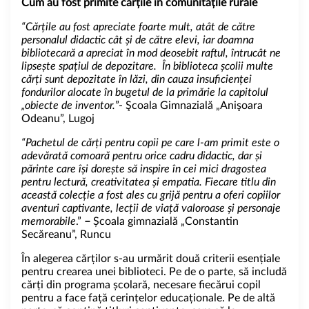
Cum au fost primite cărțile în comunitățile rurale
“
Cărțile au fost apreciate foarte mult, atât de către
personalul didactic cât și de către elevi, iar doamna
bibliotecară a apreciat în mod deosebit raftul, întrucât ne
lipsește spațiul de depozitare. În biblioteca școlii multe
cărți sunt depozitate în lăzi, din cauza insuficienței
fondurilor alocate în bugetul de la primărie la capitolul
„obiecte de inventor.
”- Şcoala Gimnazială „Anişoara
Odeanu”, Lugoj
“Pachetul de cărți pentru copii pe care l-am primit este o
adevărată comoară pentru orice cadru didactic, dar și
părinte care își dorește să inspire în cei mici dragostea
pentru lectură, creativitatea și empatia. Fiecare titlu din
această colecție a fost ales cu grijă pentru a oferi copiilor
aventuri captivante, lecții de viață valoroase și personaje
memorabile
.”
–
Școala gimnazială „Constantin
Secăreanu”, Runcu
În alegerea cărților s-au urmărit două criterii esențiale
pentru crearea unei biblioteci. Pe de o parte, să includă
cărți din programa școlară, necesare fiecărui copil
pentru a face față cerințelor educaționale. Pe de altă