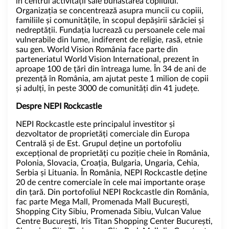
în centrul activității sale bunăstarea copilului.
Organizația se concentrează asupra muncii cu copiii,
familiile și comunitățile, în scopul depășirii sărăciei și
nedreptății. Fundația lucrează cu persoanele cele mai
vulnerabile din lume, indiferent de religie, rasă, etnie
sau gen. World Vision România face parte din
parteneriatul World Vision International, prezent în
aproape 100 de țări din întreaga lume. În 34 de ani de
prezență în România, am ajutat peste 1 milion de copii
și adulți, în peste 3000 de comunități din 41 județe.
Despre NEPI Rockcastle
NEPI Rockcastle este principalul investitor și
dezvoltator de proprietăți comerciale din Europa
Centrală și de Est. Grupul deține un portofoliu
excepțional de proprietăți cu poziție cheie în România,
Polonia, Slovacia, Croația, Bulgaria, Ungaria, Cehia,
Serbia și Lituania. În România, NEPI Rockcastle deține
20 de centre comerciale în cele mai importante orașe
din țară. Din portofoliul NEPI Rockcastle din România,
fac parte Mega Mall, Promenada Mall București,
Shopping City Sibiu, Promenada Sibiu, Vulcan Value
Centre București, Iris Titan Shopping Center București,