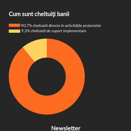
Termeni și condiții
E-mail:
donatori@wvi.org
Politica de confidențialitate
Cum sunt cheltuiţi banii
Politica de cookie-uri
90,7% cheltuieli directe în activitățile proiectelor
9,3% cheltuieli de suport implementare
Newsletter