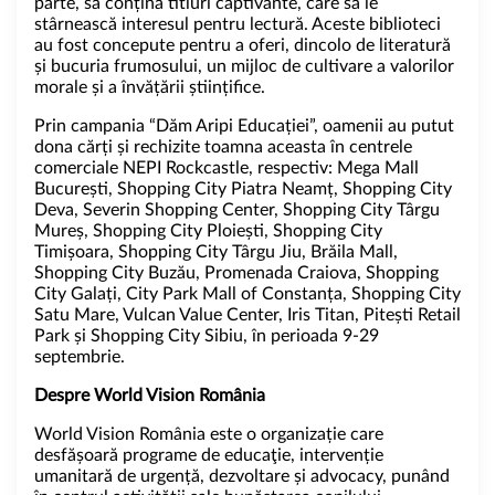
parte, să conțină titluri captivante, care să le
stârnească interesul pentru lectură. Aceste biblioteci
au fost concepute pentru a oferi, dincolo de literatură
și bucuria frumosului, un mijloc de cultivare a valorilor
morale și a învățării științifice.
Prin campania “Dăm Aripi Educației”, oamenii au putut
dona cărți și rechizite toamna aceasta în centrele
comerciale NEPI Rockcastle, respectiv: Mega Mall
București, Shopping City Piatra Neamț, Shopping City
Deva, Severin Shopping Center, Shopping City Târgu
Mureș, Shopping City Ploiești, Shopping City
Timișoara, Shopping City Târgu Jiu, Brăila Mall,
Shopping City Buzău, Promenada Craiova, Shopping
City Galați, City Park Mall of Constanța, Shopping City
Satu Mare, Vulcan Value Center, Iris Titan, Pitești Retail
Park și Shopping City Sibiu, în perioada 9-29
septembrie.
Despre World Vision România
World Vision România este o organizație care
desfășoară programe de educaţie, intervenție
umanitară de urgență, dezvoltare și advocacy, punând