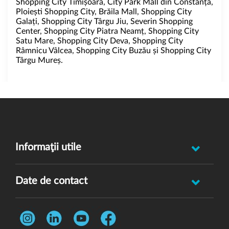
Shopping City Timișoara, City Park Mall din Constanța,
Ploiești Shopping City, Brăila Mall, Shopping City
Galați, Shopping City Târgu Jiu, Severin Shopping
Center, Shopping City Piatra Neamț, Shopping City
Satu Mare, Shopping City Deva, Shopping City
Râmnicu Vâlcea, Shopping City Buzău și Shopping City
Târgu Mureș.
Informaţii utile
Raportează incident abuz minor
Date de contact
Oferă feedback
Str. Rotasului, Nr. 7, Sector 1, Bucuresti, 012167
Întrebări frecvente
Telefon:
0731 444 013