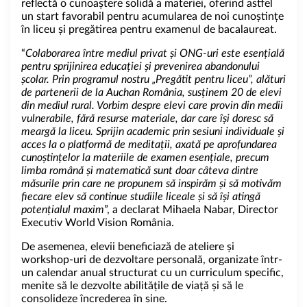
reflectă o cunoaștere solidă a materiei, oferind astfel
un start favorabil pentru acumularea de noi cunoștințe
în liceu și pregătirea pentru examenul de bacalaureat.
“
Colaborarea între mediul privat și ONG-uri este esențială
pentru sprijinirea educației și prevenirea abandonului
școlar. Prin programul nostru „Pregătit pentru liceu”, alături
de partenerii de la Auchan România, susținem 20 de elevi
din mediul rural. Vorbim despre elevi care provin din medii
vulnerabile, fără resurse materiale, dar care își doresc să
meargă la liceu. Sprijin academic prin sesiuni individuale și
acces la o platformă de meditații, axată pe aprofundarea
cunoștințelor la materiile de examen esențiale, precum
limba română și matematică sunt doar câteva dintre
măsurile prin care ne propunem să inspirăm și să motivăm
fiecare elev să continue studiile liceale și să își atingă
potențialul maxim
”, a declarat Mihaela Nabar, Director
Executiv World Vision România.
De asemenea, elevii beneficiază de ateliere și
workshop-uri de dezvoltare personală, organizate într-
un calendar anual structurat cu un curriculum specific,
menite să le dezvolte abilitățile de viață și să le
consolideze încrederea în sine.