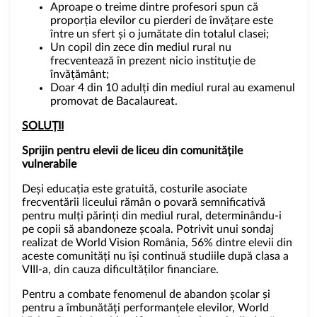
Aproape o treime dintre profesori spun că
proporția elevilor cu pierderi de învățare este
între un sfert și o jumătate din totalul clasei;
Un copil din zece din mediul rural nu
frecventează în prezent nicio instituție de
învățământ;
Doar 4 din 10 adulți din mediul rural au examenul
promovat de Bacalaureat.
SOLUȚII
Sprijin pentru elevii de liceu din comunitățile
vulnerabile
Deși educația este gratuită, costurile asociate
frecventării liceului rămân o povară semnificativă
pentru mulți părinți din mediul rural, determinându-i
pe copii să abandoneze școala. Potrivit unui sondaj
realizat de World Vision România, 56% dintre elevii din
aceste comunități nu își continuă studiile după clasa a
VIII-a, din cauza dificultăților financiare.
Pentru a combate fenomenul de abandon școlar și
pentru a îmbunătăți performanțele elevilor, World