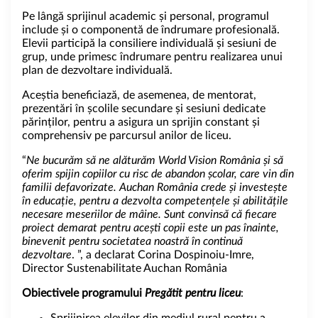
Pe lângă sprijinul academic și personal, programul
include și o componentă de îndrumare profesională.
Elevii participă la consiliere individuală și sesiuni de
grup, unde primesc îndrumare pentru realizarea unui
plan de dezvoltare individuală.
Aceștia beneficiază, de asemenea, de mentorat,
prezentări în școlile secundare și sesiuni dedicate
părinților, pentru a asigura un sprijin constant și
comprehensiv pe parcursul anilor de liceu.
“
Ne bucurăm să ne alăturăm World Vision România și să
oferim spijin copiilor cu risc de abandon școlar, care vin din
familii defavorizate. Auchan România crede și investește
în educație, pentru a dezvolta competențele și abilitățile
necesare meseriilor de mâine. Sunt convinsă că fiecare
proiect demarat pentru acești copii este un pas înainte,
binevenit pentru societatea noastră în continuă
dezvoltare
. ”, a declarat Corina Dospinoiu-Imre,
Director Sustenabilitate Auchan România
Obiectivele programului
Pregătit pentru liceu
:
Sprijinirea elevilor din mediul rural pentru a