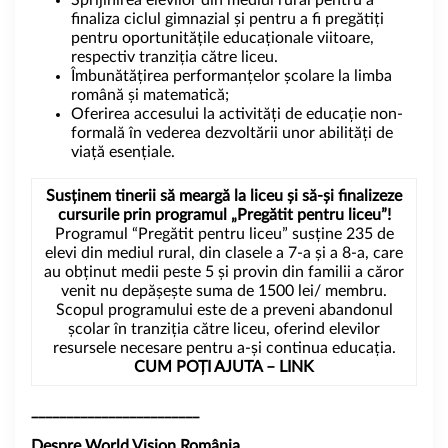
finaliza ciclul gimnazial și pentru a fi pregătiți
pentru oportunitățile educaționale viitoare,
respectiv tranziția către liceu.
Îmbunătățirea performanțelor școlare la limba
română și matematică;
Oferirea accesului la activități de educație non-
formală în vederea dezvoltării unor abilități de
viață esențiale.
Susținem tinerii s
ă meargă la liceu și
să-și finalizeze
cursurile prin programul „Pregătit pentru liceu”!
Programul “Pregătit pentru liceu” susține 235 de
elevi din mediul rural, din clasele a 7-a și a 8-a, care
au obținut medii peste 5 și provin din familii a căror
venit nu depășește suma de 1500 lei/ membru.
Scopul programului este de a preveni abandonul
școlar în tranziția către liceu, oferind elevilor
resursele necesare pentru a-și continua educația.
CUM POȚI AJUTA –
LINK
________________________
Despre World Vision România