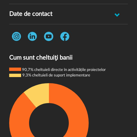
Raportează incident abuz minor
Date de contact
Oferă feedback
Str. Rotasului, Nr. 7, Sector 1, Bucuresti, 012167
Întrebări frecvente
Telefon:
0731 444 013
Termeni și condiții
E-mail:
donatori@wvi.org
Politica de confidențialitate
Cum sunt cheltuiţi banii
Politica de cookie-uri
90,7% cheltuieli directe în activitățile proiectelor
9,3% cheltuieli de suport implementare