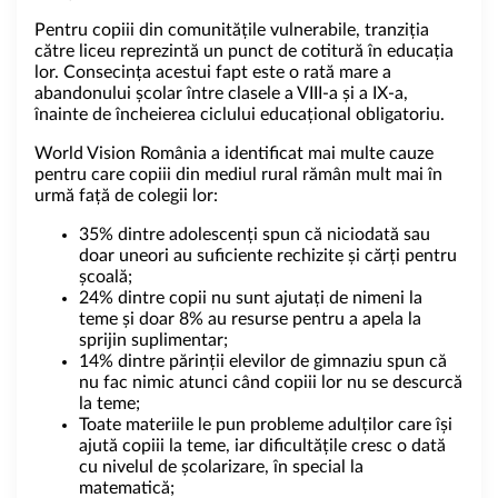
Pentru copiii din comunitățile vulnerabile, tranziția
către liceu reprezintă un punct de cotitură în educația
lor. Consecința acestui fapt este o rată mare a
abandonului școlar între clasele a VIII-a și a IX-a,
înainte de încheierea ciclului educațional obligatoriu.
World Vision România a identificat mai multe cauze
pentru care copiii din mediul rural rămân mult mai în
urmă față de colegii lor:
35% dintre adolescenți spun că niciodată sau
doar uneori au suficiente rechizite și cărți pentru
școală;
24% dintre copii nu sunt ajutați de nimeni la
teme și doar 8% au resurse pentru a apela la
sprijin suplimentar;
14% dintre părinții elevilor de gimnaziu spun că
nu fac nimic atunci când copiii lor nu se descurcă
la teme;
Toate materiile le pun probleme adulților care își
ajută copiii la teme, iar dificultățile cresc o dată
cu nivelul de școlarizare, în special la
matematică;