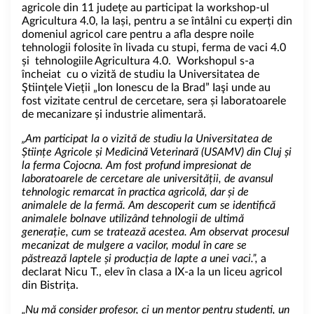
agricole din 11 județe au participat la workshop-ul
Agricultura 4.0, la Iași, pentru a se întâlni cu experți din
domeniul agricol care pentru a afla despre noile
tehnologii folosite în livada cu stupi, ferma de vaci 4.0
și tehnologiile Agricultura 4.0. Workshopul s-a
încheiat cu o vizită de studiu la Universitatea de
Ştiinţele Vieții „Ion Ionescu de la Brad” Iaşi unde au
fost vizitate centrul de cercetare, sera și laboratoarele
de mecanizare și industrie alimentară.
„Am participat la o vizită de studiu la Universitatea de
Științe Agricole și Medicină Veterinară (USAMV) din Cluj și
la ferma Cojocna.
Am fost profund impresionat de
laboratoarele de cercetare ale universității, de avansul
tehnologic remarcat în practica agricolă, dar și de
animalele de la fermă. Am descoperit cum se identifică
animalele bolnave utilizând tehnologii de ultimă
generație, cum se tratează acestea. Am observat procesul
mecanizat de mulgere a vacilor, modul în care se
păstrează laptele și producția de lapte a unei vaci.”,
a
declarat Nicu T., elev în clasa a IX-a la un liceu agricol
din Bistrița.
„Nu mă consider profesor, ci un mentor pentru studenti, un