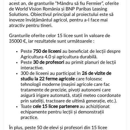
acest an, de granturile “Mândru să fiu Fermier”, oferite
de World Vision România și BNP Paribas Leasing
Solutions. Obiectivul principal al proiectului este să
inoveze învățământul agricol, pentru a-l face mai
atractiv pentru tineri.
Granturile oferite celor 15 licee sunt în valoare de
35000 €, iar rezultatele sunt următoarele :
Peste
750 de liceeni
au beneficiat de lecții despre
Agricultura 4.0 și agricultura durabilă.
Peste
30 de profesori
au primit planuri de lecții
interactive.
300 de liceeni au participat în
26 de vizite
de
studiu la 22 ferme agricole
care folosesc
tehnologii moderne (mașini agricole care fac
tratamente de precizie, pivoți autonomi care
asigură irigare automată, stații meteo coordonate
prin sateliți, tractoare de ultimă generație, etc.).
Toate
cele 15 licee partenere
au achiziționat
echipamente pentru lecții și demonstrații
practice.
În plus, peste 50 de elevi și profesori din 15 licee