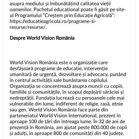
asupra mediului și îmbunătățind calitatea vieții
oamenilor. Pachetul educațional poate fi găsit pe site-
ul Programului ”Creștem prin Educație Agricolă”:
https://educatieagricola.ro/programe-si-
resurse/resurse/
.
Despre World Vision România
World Vision România este o organizație care
desfășoară programe de educație, intervenție
umanitară de urgență, dezvoltare și advocacy, punând
în centrul activității sale bunăstarea copilului.
Organizația se concentrează asupra muncii cu copiii,
familiile și comunitățile, în scopul depășirii sărăciei și
nedreptății. Fundația lucrează cu persoanele cele mai
vulnerabile din lume, indiferent de religie, rasă, etnie
sau gen. World Vision România face parte din
parteneriatul World Vision International, prezent în
aproape 100 de țări din întreaga lume. În 32 de ani de
prezență în România, am ajutat peste 800.000 de copii
și adulți, în aproape 800 de comunități din 40 județe.