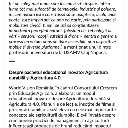
fel de coleg mai mare care încearcă să-i inspire. Intr-o
lume tot mai sufocată de tehnologie, industrie și poluare,
în care natura este constrânsă să se adapteze, acolo unde
poate, este important ca prin educație, prin participare și
mobilizare civică, tinerii de azi să conștientizeze
importanța protejării naturii, folosirea de tehnologii de
vârf – senzori, roboți, sateliți și drone – pentru a genera și
procesa un volum uriaș de date accesibile prin dispozitive
mobile și diverse platforme.”,
a menționat unul dintre
profesorii universitari de la USAMV Cluj Napoca.
***
Despre pachetul educațional inovator Agricultura
durabilă și Agricultura 4.0.
World Vision România, în cadrul Consorțiului Creștem
prin Educație Agricolă, a elaborat un modul
educațional inovator despre Agricultura durabilă și
Agricultura 4.0. Planurile de lecție, însoțite de filme și
prezentări familiarizează elevii cu cele mai importante
concepte ale agriculturii durabile. Elevii învață despre
cum bunele practici de management în agricultură
influențează producția de hrană reducând impactul