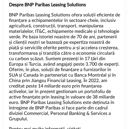
Despre BNP Paribas Leasing Solutions
BNP Paribas Leasing Solutions ofera soluții eficiente de
finanțare a echipamentelor în sectoare cheie, inclusiv
agricultură, construcții, transport, manipularea
materialelor, IT&C, echipamente medicale și tehnologie
verde. Pe baza istoriei noastre de 70 de ani, partenerii
și clienții noștri se bazează pe expertiza noastră de
piață și serviciile oferite pentru a-și accelera creșterea,
transformarea și tranziția către o economie circulară
cu carbon scăzut. Suntem prezenți în 17 țări din
Europa si Turcia, având angajați peste 3.700 de experți.
Oferim, în plus, soluții de finanțare a furnizorilor în
SUA și Canada în parteneriat cu Banca Montréal și în
China prin Jiangsu Financial Leasing. În 2022, am
creditat peste 14 miliarde euro prin finanțarea
activelor, iar în prezent gestionam un portofoliu de
active finanțate prin leasing în valoare de 38 miliarde
euro. BNP Paribas Leasing Solutions este deținuta în
întregime de BNP Paribas si face parte din cadrul
diviziei Commercial, Personal Banking & Services a
Grupului.