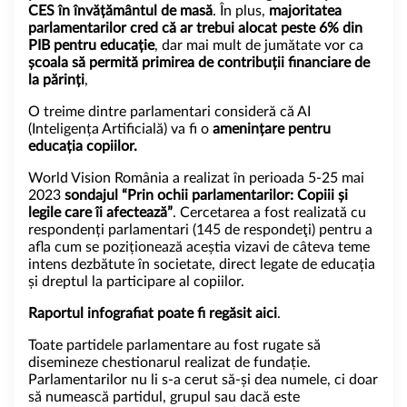
CES în învățământul de masă
. În plus,
m
ajoritatea
parlamentarilor cred că ar trebui alocat peste 6% din
PIB pentru educație
, dar mai mult de jumătate vor ca
școala să permită primirea de contribuții financiare de
la părinți
,
O treime dintre parlamentari consideră că AI
(Inteligența Artificială) va fi o
amenințare pentru
educația copiilor.
World Vision România a realizat în perioada 5-25 mai
2023
sondajul “Prin ochii parlamentarilor: Copiii și
legile care îi afectează”
. Cercetarea a fost realizată cu
respondenți parlamentari (145 de respondeţi) pentru a
afla cum se poziționează aceștia vizavi de câteva teme
intens dezbătute în societate, direct legate de educația
și dreptul la participare al copiilor.
Raportul infografiat poate fi regăsit
aici
.
Toate partidele parlamentare au fost rugate să
disemineze chestionarul realizat de fundație.
Parlamentarilor nu li s-a cerut să-și dea numele, ci doar
să numească partidul, grupul sau dacă este