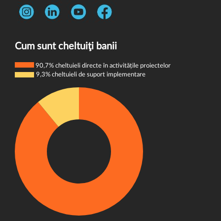
Str. Rotasului, Nr. 7, Sector 1, Bucuresti, 012167
Întrebări frecvente
Telefon:
0731 444 013
Termeni și condiții
E-mail:
donatori@wvi.org
Politica de confidențialitate
Cum sunt cheltuiţi banii
Politica de cookie-uri
90,7% cheltuieli directe în activitățile proiectelor
9,3% cheltuieli de suport implementare