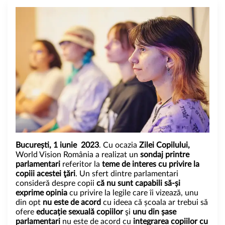
București, 1 iunie 2023
. Cu ocazia
Zilei Copilului,
World Vision România a realizat un
sondaj printre
parlamentari
referitor la
teme de interes cu privire la
copiii acestei ţări
. Un sfert dintre parlamentari
consideră despre copii
că nu sunt capabili să-și
exprime opinia
cu privire la legile care îi vizează, unu
din opt
nu este de acord
cu ideea că școala ar trebui să
ofere
educație sexuală copiilor
şi
unu din șase
parlamentari
nu este de acord cu
integrarea copiilor cu