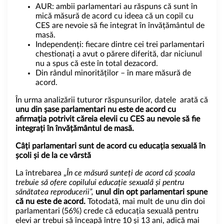
AUR: ambii parlamentari au răspuns că sunt în
mică măsură de acord cu ideea că un copil cu
CES are nevoie să fie integrat în învățământul de
masă.
Independenți: fiecare dintre cei trei parlamentari
chestionați a avut o părere diferită, dar niciunul
nu a spus că este în total dezacord.
Din rândul minorităților – în mare măsură de
acord.
În urma analizării tuturor răspunsurilor, datele arată că
unu din șase parlamentari nu este de acord cu
afirmația potrivit căreia elevii cu CES au nevoie să fie
integrați în învățământul de masă.
Câți parlamentari sunt de acord cu educația sexuală în
școli și de la ce vârstă
La întrebarea „
În ce măsură sunteți de acord că școala
trebuie să ofere copilului educație sexuală și pentru
sănătatea reproducerii”,
unul din opt parlamentari spune
că nu este de acord.
Totodată, mai mult de unu din doi
parlamentari (56%) crede că educația sexuală pentru
elevi ar trebui să înceapă între 10 și 13 ani, adică mai