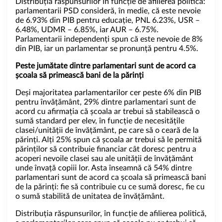
Distribuția răspunsurilor în funcție de afilierea politică:
parlamentarii PSD consideră, în medie, că este nevoie
de 6.93% din PIB pentru educație, PNL 6.23%, USR –
6.48%, UDMR – 6.85%, iar AUR – 6.75%.
Parlamentarii independenți spun că este nevoie de 8%
din PIB, iar un parlamentar se pronunță pentru 4.5%.
Peste jumătate dintre parlamentari sunt de acord ca
școala să primească bani de la părinți
Deși majoritatea parlamentarilor cer peste 6% din PIB
pentru învățământ, 29% dintre parlamentari sunt de
acord cu afirmația că școala ar trebui să stabilească o
sumă standard per elev, în funcție de necesitățile
clasei/unității de învățământ, pe care să o ceară de la
părinți. Alți 25% spun că școala ar trebui să le permită
părinților să contribuie financiar cât doresc pentru a
acoperi nevoile clasei sau ale unității de învățământ
unde învață copiii lor. Asta înseamnă că 54% dintre
parlamentari sunt de acord ca școala să primească bani
de la părinți: fie să contribuie cu ce sumă doresc, fie cu
o sumă stabilită de unitatea de învățământ.
Distribuția răspunsurilor, în funcție de afilierea politică,