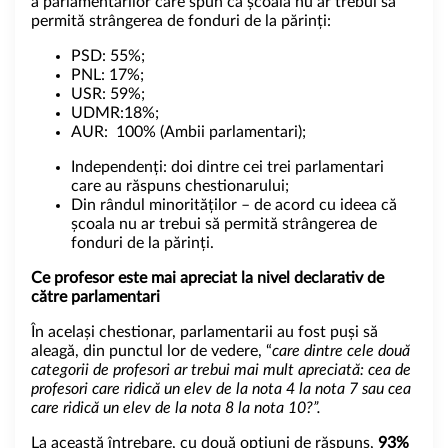
a parlamentarilor care spun că școala nu ar trebui să
permită strângerea de fonduri de la părinți:
PSD: 55%;
PNL: 17%;
USR: 59%;
UDMR:18%;
AUR: 100% (Ambii parlamentari);
Independenți: doi dintre cei trei parlamentari
care au răspuns chestionarului;
Din rândul minorităților – de acord cu ideea că
școala nu ar trebui să permită strângerea de
fonduri de la părinți.
Ce profesor este mai apreciat la nivel declarativ de
către parlamentari
În același chestionar, parlamentarii au fost puși să
aleagă, din punctul lor de vedere, “
care dintre cele două
categorii de profesori ar trebui mai mult apreciată: cea de
profesori care ridică un elev de la nota 4 la nota 7 sau cea
care ridică un elev de la nota 8 la nota 10?”.
La această întrebare, cu două opțiuni de răspuns,
93%