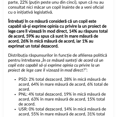
parte, 22% (puțin peste unu din cinci), spun că nu au
consultat nici măcar un copil înainte de a veni oficial
cu o inițiativă legislativă.
Întrebați în ce măsură consideră că un copil este
capabil
să-și exprime opinia cu privire la un proiect de
lege care îl vizează în mod direct, 14% au răspuns total
de acord, 59% au spus că sunt în mare măsură de
acord, 26% în mică măsură de acord, iar 1% au
exprimat un total dezacord.
Distribuția răspunsurilor în funcție de afilierea politică
pentru întrebarea
„În ce măsură sunteți de acord că un
copil este capabil să-și exprime opinia cu privire la un
proiect de lege care îl vizează în mod direct?”
:
PSD: 2% total dezacord, 28% în mică măsură de
acord, 64% în mare măsură de acord, 6% total de
acord.
PNL: 4% total dezacord, 19% în mică măsură de
acord, 63% în mare măsură de acord, 15% total
de acord.
USR: 0% total dezacord, 14% în mică măsură de
acord, 55% în mare măsură de acord, 31% total