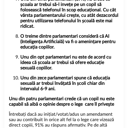
școala ar trebui să-l invețe pe un copil să
folosească telefonul în scop educațional. Cu cât
vârsta parlamentarului crește, cu atât dezacordul
pentru utilizarea telefonului în școală este mai
ridicat.
O treime dintre parlamentari consideră că AI
(Inteligența Artificială) va fi o amenințare pentru
educația copiilor.
Unu din opt parlamentari nu este de acord cu
ideea că școala ar trebui să ofere educație
sexuală copiilor.
Unu din zece parlamentari spune că educația
sexuală ar trebui învățată în școli chiar din
intervalul 6-9 ani.
Unu din patru parlamentari crede că un copil nu este
capabil să aibă o opinie despre o lege care îl priveşte
Întrebați dacă au inițiat/votat/adus un amendament
sau au contribuit în orice alt fel la o lege care vizează
direct copiii, 91% au răspuns afirmativ. Pe de altă