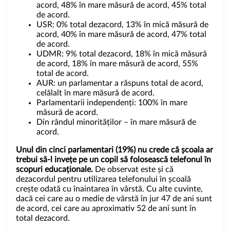
acord, 48% în mare măsură de acord, 45% total
de acord.
USR: 0% total dezacord, 13% în mică măsură de
acord, 40% în mare măsură de acord, 47% total
de acord.
UDMR: 9% total dezacord, 18% în mică măsură
de acord, 18% în mare măsură de acord, 55%
total de acord.
AUR: un parlamentar a răspuns total de acord,
celălalt în mare măsură de acord.
Parlamentarii independenți: 100% în mare
măsură de acord.
Din rândul minorităților – în mare măsură de
acord.
Unul din cinci parlamentari (19%) nu crede că școala ar
trebui să-l invețe pe un copil să folosească telefonul în
scopuri educaționale.
De observat este și că
dezacordul pentru utilizarea telefonului în școală
crește odată cu înaintarea în vârstă. Cu alte cuvinte,
dacă cei care au o medie de vârstă în jur 47 de ani sunt
de acord, cei care au aproximativ 52 de ani sunt în
total dezacord.