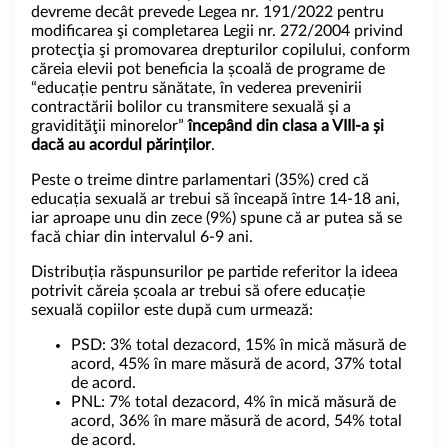
devreme decât prevede Legea nr. 191/2022 pentru
modificarea şi completarea Legii nr. 272/2004 privind
protecţia şi promovarea drepturilor copilului,
conform
căreia
elevii pot beneficia la școală de programe de
“educație pentru sănătate, în vederea prevenirii
contractării bolilor cu transmitere sexuală şi a
gravidităţii minorelor”
începând din clasa a VIII-a și
dacă au acordul părinților
.
Peste o treime dintre parlamentari (35%) cred că
educația sexuală ar trebui să înceapă între 14-18 ani,
iar aproape unu din zece (9%) spune că ar putea să se
facă chiar din intervalul 6-9 ani.
Distribuția răspunsurilor pe partide referitor la ideea
potrivit căreia școala ar trebui să ofere educație
sexuală copiilor este după cum urmează:
PSD: 3% total dezacord, 15% în mică măsură de
acord, 45% în mare măsură de acord, 37% total
de acord.
PNL: 7% total dezacord, 4% în mică măsură de
acord, 36% în mare măsură de acord, 54% total
de acord.