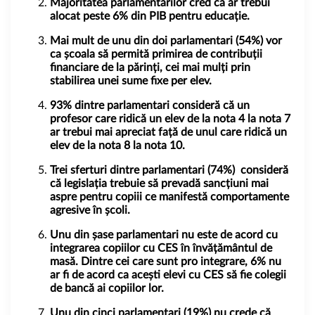
Majoritatea parlamentarilor cred că ar trebui
alocat
peste 6% din PIB pentru educație.
Mai mult de unu din doi parlamentari (54%) vor
ca școala să permită primirea de contribuții
financiare de la părinți, cei mai mulți prin
stabilirea unei sume fixe per elev.
93% dintre parlamentari consideră că un
profesor care ridică un elev de la nota 4 la nota 7
ar trebui mai apreciat față de unul care ridică un
elev de la nota 8 la nota 10.
Trei sferturi dintre parlamentari (74%) consideră
că legislația trebuie să prevadă sancțiuni mai
aspre pentru copiii ce manifestă comportamente
agresive în școli.
Unu din șase parlamentari nu este de acord cu
integrarea copiilor cu CES în învățământul de
masă. Dintre cei care sunt pro integrare, 6% nu
ar fi de acord ca acești elevi cu CES să fie colegii
de bancă ai copiilor lor.
Unu din cinci parlamentari (19%) nu crede că