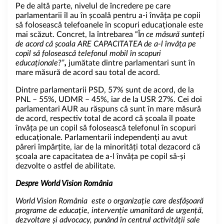
Pe de altă parte, nivelul de încredere pe care
parlamentarii îl au în școală pentru a-i învăța pe copii
să folosească telefoanele în scopuri educaționale este
mai scăzut. Concret, la întrebarea “Î
n ce măsură sunteți
de acord că școala ARE CAPACITATEA de a-l învăța pe
copil să folosească telefonul mobil în scopuri
educaționale?”
,
jumătate dintre parlamentari sunt în
mare măsură de acord sau total de acord.
Dintre parlamentarii PSD, 57% sunt de acord, de la
PNL – 55%, UDMR – 45%, iar de la USR 27%. Cei doi
parlamentari AUR au răspuns că sunt în mare măsură
de acord, respectiv total de acord că școala îl poate
învăța pe un copil să folosească telefonul în scopuri
educaționale. Parlamentarii independenți au avut
păreri împărțite, iar de la minorități total dezacord că
școala are capacitatea de a-l învăța pe copil să-și
dezvolte o astfel de abilitate.
Despre World Vision România
World Vision România este o organizație care desfășoară
programe de educaţie, intervenție umanitară de urgență,
dezvoltare și advocacy, punând în centrul activității sale