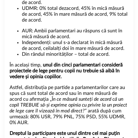
de acord.
UDMR: 0% total dezacord, 45% în mică măsură
de acord, 45% în mare măsură de acord, 9% total
de acord.
AUR: Ambii parlamentari au răspuns că sunt în
mică măsură de acord.
Independenți: unul s-a declarat în mică măsură
de acord, ceilalalți doi în mare măsură de acord.
Din rândul minorităților – total de acord.
În același timp,
unul din cinci parlamentari consideră
proiectele de lege pentru copii nu trebuie să aibă în
vedere și opinia copiilor.
Astfel, distribuția pe partide a parlamentarilor care au
spus că sunt total de acord sau în mare măsură de
acord cu afirmaţia „Î
n ce măsură sunteți de acord că un
copil TREBUIE să-și exprime opinia cu privire la un proiect
de lege care îl vizează în mod direct?”
arată după cum
urmează: 80% USR, 79% PNL, 75% PSD, 55% UDMR,
0% AUR.
Dreptul la participare este unul dintre cel mai puțin