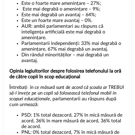
Este o foarte mare amenințare – 27%;
Este mai degrabă o amenințare – 9%;
Este mai degrabă un avantaj – 64%;
Este un foarte mare avantaj – 0%.
AUR: ambii parlamentari au răspuns că
inteligența artificială este mai degrabă o
amenințare.
Parlamentarii independenți: 33% mai degrabă o
amenințare, 67% mai degrabă un avantaj.
Din rândul minorităților – mai degrabă un
avantaj.
Opinia legiuitorilor despre folosirea telefonului la oră
de către copii în scop educațional
Întrebați
în ce măsură sunt de acord că școala ar TREBUI
să-I învețe pe un copil să folosească telefonul mobil în
scopuri educaționale
, parlamentarii au răspuns după
cum urmează:
PSD: 1% total dezacord, 27% în mică măsură de
acord, 36% în mare măsură de acord, 36% total
de acord.
PNL: 0% total dezacord, 7% în mică măsură de