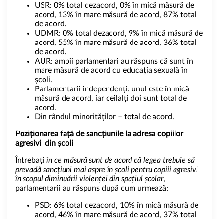
USR: 0% total dezacord, 0% în mică măsură de
acord, 13% în mare măsură de acord, 87% total
de acord.
UDMR: 0% total dezacord, 9% în mică măsură de
acord, 55% în mare măsură de acord, 36% total
de acord.
AUR: ambii parlamentari au răspuns că sunt în
mare măsură de acord cu educația sexuală în
școli.
Parlamentarii independenți: unul este în mică
măsură de acord, iar ceilalți doi sunt total de
acord.
Din rândul minorităților – total de acord.
Poziționarea față de sancțiunile la adresa copiilor
agresivi din școli
Întrebați
în ce măsură sunt de acord că legea trebuie să
prevadă sancțiuni mai aspre în școli pentru copiii agresivi
în scopul diminuării violenței din spațiul școlar
,
parlamentarii au răspuns după cum urmează:
PSD: 6% total dezacord, 10% în mică măsură de
acord, 46% în mare măsură de acord, 37% total