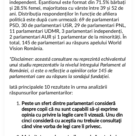
independent. Eșantionul este format din 71.5% bărbați
și 28.5% femei, majoritatea cu vârste între 39 și 52 de
ani. Distribuția respondenților în funcție de afiliera
politică este după cum urmează: 69 de parlamentari
PSD, 30 de parlamentari USR, 29 de parlamentari PNL,
11 parlamentari UDMR, 3 parlamentari independenți,
2 parlamentari AUR și 1 parlamentar de la minorități. În
total, 145 de parlamentari au răspuns apelului World
Vision România.
*Disclaimer: această consultare nu reprezintă echivalentul
unui studiu reprezentativ la nivelul întregului Parlament al
României, ci este o reflecție a opiniilor celor 145 de
parlamentari care au răspuns la sondajul fundației.
Iată principalele 10 rezultate în urma analizării
răspunsurilor parlamentarilor:
Peste un sfert dintre parlamentari consideră
despre copii că nu sunt capabili să-și exprime
opinia cu privire la legile care îi vizează. Unu din
cinci consideră cu aceştia nu trebuie consultaţi
când vine vorba de legi care îi privesc.