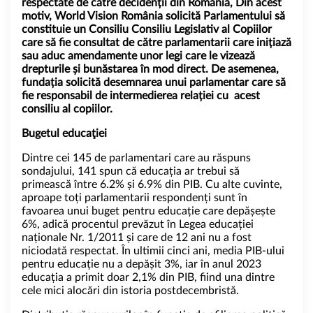
respectate de către decidenții din România, Din acest
motiv, World Vision România solicită Parlamentului să
constituie un Consiliu Consiliu Legislativ al Copiilor
care să fie consultat de către parlamentarii care inițiază
sau aduc amendamente unor legi care le vizează
drepturile și bunăstarea în mod direct. De asemenea,
fundația solicită desemnarea unui parlamentar care să
fie responsabil de intermedierea relației cu acest
consiliu al copiilor.
Bugetul educaţiei
Dintre cei 145 de parlamentari care au răspuns
sondajului, 141 spun că educația ar trebui să
primească între 6.2% și 6.9% din PIB. Cu alte cuvinte,
aproape toți parlamentarii respondenți sunt în
favoarea unui buget pentru educație care depășește
6%, adică procentul prevăzut în Legea educației
naționale Nr. 1/2011 și care de 12 ani nu a fost
niciodată respectat. În ultimii cinci ani, media PIB-ului
pentru educație nu a depășit 3%, iar în anul 2023
educația a primit doar 2,1% din PIB, fiind una dintre
cele mici alocări din istoria postdecembristă.