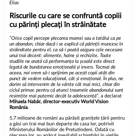
Elias
Riscurile cu care se confruntă copiii
cu părinți plecați în străinătate
“Orice copil percepe plecarea mamei sau a tatălui ca pe
un abandon, chiar dacă i se explică că părinții muncesc în
străinătate pentru el, ca să-i poată asigura cele necesare
unui trai decent: alimente, haine și rechizite. Toate
studiile ne arată că performanța la școală este direct
legată de bunăstarea emoțională și invers. Tocmai de
aceea, noi vrem să-i sprijinim pe acești copii atât din
punct de vedere educațional, cât și emoțional. În plus, ne
dorim să intervenim de la vârste cât mai mici, chiar din
ciclul primar, pentru că atunci traumele abandonului sunt
resimțite mai puternic decât la adolescență”
, a declarat
Mihaela Nabăr, director-executiv World Vision
România
.
5,7 milioane de români au părăsit granițele țării pentru
a găsi un trai mai bun departe de casa lor, potrivit
Ministerului Românilor de Pretutindeni. Odată cu
plecarea lor, au apărut inevitabil schimbări în viețile