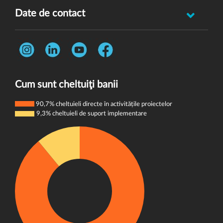
Raportează incident abuz minor
Date de contact
Oferă feedback
Str. Rotasului, Nr. 7, Sector 1, Bucuresti, 012167
Întrebări frecvente
Telefon:
0731 444 013
Termeni și condiții
E-mail:
donatori@wvi.org
Politica de confidențialitate
Cum sunt cheltuiţi banii
Politica de cookie-uri
90,7% cheltuieli directe în activitățile proiectelor
9,3% cheltuieli de suport implementare