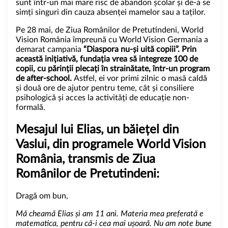
sunt într-un mai mare risc de abandon școlar și de-a se
simți singuri din cauza absenței mamelor sau a taților.
Pe 28 mai, de Ziua Românilor de Pretutindeni, World
Vision România împreună cu World Vision Germania a
demarat campania
“Diaspora nu-și uită copiii”. Prin
această inițiativă, fundația vrea să integreze 100 de
copii, cu părinții plecați în strainătate, într-un program
de after-school.
Astfel, ei vor primi zilnic o masă caldă
și două ore de ajutor pentru teme, cât și consiliere
psihologică și acces la activități de educație non-
formală.
Mesajul lui Elias, un băiețel din
Vaslui, din programele World Vision
România, transmis de Ziua
Românilor de Pretutindeni:
Dragă om bun,
Mă cheamă Elias și am 11 ani. Materia mea preferată e
matematica, pentru că-i cea mai ușoară. Nu am note bune