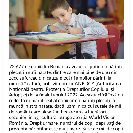
72.627 de copii din România aveau cel puțin un părinte
plecat în străinătate, dintre care mai bine de unu din
zece sufereau din cauza plecării ambilor părinți la
muncă în afară, potrivit datelor ANPDCA (Autoritatea
Națională pentru Protecția Drepturilor Copilului și
Adopție) de la finalul anului 2022. Aceasta cifră însă nu
reflectă numărul real al copiilor cu părinți plecați la
muncă în străinătate, dacă luăm în calcul sutele de mii
de români care pleacă în fiecare an ca lucrători
sezonieri în agricultură, atrage atenția World Vision
România. Drept urmare, numărul de copii deprivați de
prezența părinților este mult mare. Sute de mii de copii