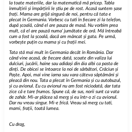
la toate materiile, dar la matematică mă pricep. Tabla
înmulțirii și împărțirii le știu pe de rost. Acasă suntem șase
frați. Mama are grijă singură de noi, pentru că tata e
plecat în Germania. Vorbesc cu tati în fiecare zi la telefon,
după școală, când el are pauza de masă. Nu vorbim prea
mult, că el are pauză numa’ jumătate de oră. Mă întreabă
cum a fost la școală, dacă am mâncat și gata. Pe urmă,
vorbește puțin cu mama și cu frații mei.
Tata stă mai mult în Germania decât în România. Dar
când vine acasă, de fiecare dată, scoate din valiza lui
dulciuri, jucării, haine sau adidași din ăia albi ca pasta de
dinți. De obicei se întoarce la noi de sărbători, Crăciun și
Paște. Apoi, mai vine iarna sau vara câteva săptămâni și
pleacă din nou. Tata a plecat în Germania și cu autobuzul,
și cu avionul. Eu cu avionul nu am fost niciodată, dar tata
zice că e tare frumos. Spune că, de sus, norii sunt ca vata
de zahăr. Mi-ar plăcea să merg și eu într-o zi cu avionul.
Dar nu vreau singur. Mi-e frică. Vreau să merg cu tati,
mami, frații, toată lumea.
Cu drag,