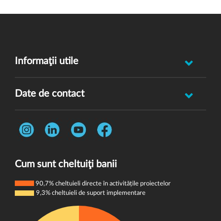
Informaţii utile
Raportează incident abuz minor
Date de contact
Oferă feedback
Str. Rotasului, Nr. 7, Sector 1, Bucuresti, 012167
Întrebări frecvente
Telefon:
0731 444 013
Termeni și condiții
E-mail:
donatori@wvi.org
Politica de confidențialitate
Cum sunt cheltuiţi banii
Politica de cookie-uri
90,7% cheltuieli directe în activitățile proiectelor
9,3% cheltuieli de suport implementare