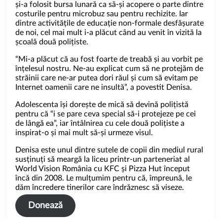
și-a folosit bursa lunară ca să-și acopere o parte dintre
costurile pentru microbuz sau pentru rechizite. Iar
dintre activitățile de educație non-formale desfășurate
de noi, cel mai mult i-a plăcut când au venit în vizită la
școală două polițiste.
“Mi-a plăcut că au fost foarte de treabă și au vorbit pe
înțelesul nostru. Ne-au explicat cum să ne protejăm de
străinii care ne-ar putea dori răul și cum să evitam pe
Internet oamenii care ne insultă”, a povestit Denisa.
Adolescenta își dorește de mică să devină polițistă
pentru că “i se pare ceva special să-i protejeze pe cei
de lângă ea”, iar întâlnirea cu cele două polițiste a
inspirat-o și mai mult să-și urmeze visul.
Denisa este unul dintre sutele de copii din mediul rural
susținuți să meargă la liceu printr-un parteneriat al
World Vision România cu KFC și Pizza Hut început
încă din 2008. Le mulțumim pentru că, împreună, le
dăm încredere tinerilor care îndrăznesc să viseze.
Donează