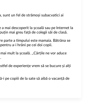
, sunt un fel de strămoși subacvatici ai
ce a mai descoperit la școală sau pe Internet la
puțin mai greu față de colegii săi de clasă.
re parte a timpului este mamaia. Bătrâna se
pentru a-i hrăni pe cei doi copii.
 mai mult la școală. ,,Cărțile ne vor aduce
i.
stfel de experiențe vrem să se bucure și alți
tă-i pe copiii de la sate să aibă o vacanță de