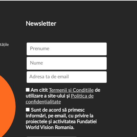
Newsletter
tățile
Am citit
Termenii și Condițiile
de
utilizare a site-ului și
Politica de
confidențialitate
Sunt de acord să primesc
informări, pe email, cu privire la
proiectele și activitatea Fundatiei
World Vision Romania.