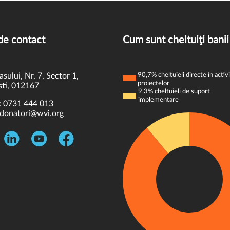
de contact
Cum sunt cheltuiţi banii
asului, Nr. 7, Sector 1,
90,7% cheltuieli directe în activi
proiectelor
ti, 012167
9,3% cheltuieli de suport
implementare
:
0731 444 013
donatori@wvi.org