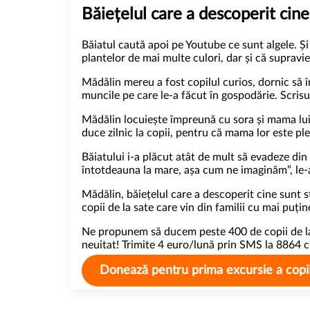
Băiețelul care a descoperit cine
Băiatul caută apoi pe Youtube ce sunt algele. Și
plantelor de mai multe culori, dar și că supra
Mădălin mereu a fost copilul curios, dornic să în
muncile pe care le-a făcut în gospodărie. Scrisul
Mădălin locuiește împreună cu sora și mama lui 
duce zilnic la copii, pentru că mama lor este pl
Băiatului i-a plăcut atât de mult să evadeze din 
întotdeauna la mare, așa cum ne imaginăm”, le-a
Mădălin, băiețelul care a descoperit cine sunt s
copii de la sate care vin din familii cu mai puține
Ne propunem să ducem
peste 400 de copii de 
neuitat! Trimite 4 euro/lună prin SMS la 8864
Donează pentru prima excursie a copiil