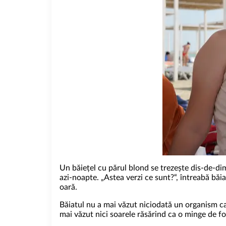
Un băiețel cu părul blond se trezește dis-de-dim
azi-noapte. „Astea verzi ce sunt?“, întreabă băi
oară.
Băiatul nu a mai văzut niciodată un organism ca
mai văzut nici soarele răsărind ca o minge de 