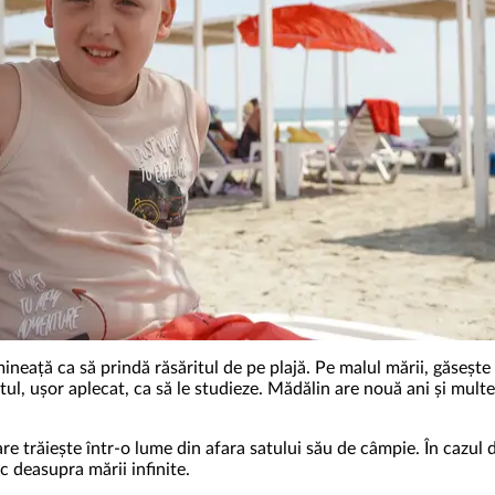
ineață ca să prindă răsăritul de pe plajă. Pe malul mării, găsește 
atul, ușor aplecat, ca să le studieze. Mădălin are nouă ani și mult
re trăiește într-o lume din afara satului său de câmpie. În cazul 
foc deasupra
mării infinite
.