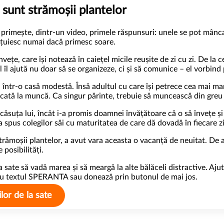
 sunt strămoșii plantelor
 primește, dintr-un video, primele răspunsuri: unele se pot mânca
viețuiesc numai dacă primesc soare.
vețe, care își notează în caiețel micile reușite de zi cu zi. De la 
 îl ajută nu doar să se organizeze, ci și să comunice – el vorbind 
într-o casă modestă. Însă adultul cu care își petrece cea mai ma
ecată la muncă. Ca singur părinte, trebuie să muncească din greu 
căsuța lui, încât i-a promis doamnei învățătoare că o să învețe și
 spus colegilor săi cu maturitatea de care dă dovadă în fiecare z
trămoșii plantelor, a avut vara aceasta o vacanță de neuitat. De a
 posibilități.
la sate să vadă marea
și să meargă la alte bălăceli distractive. Aju
 cu textul SPERANTA sau donează prin butonul de mai jos.
or de la sate