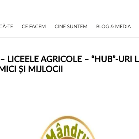
CĂ-TE
CE FACEM
CINE SUNTEM
BLOG & MEDIA
– LICEELE AGRICOLE – “HUB”-URI
CI ȘI MIJLOCII