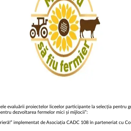
e evaluării proiectelor liceelor participante la selecția pentru 
entru dezvoltarea fermelor mici și mijlocii”:
 carieră!” implementat de Asociația CADC 108 în parteneriat cu Co