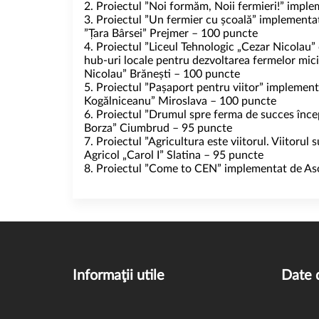
2. Proiectul ”Noi formăm, Noii fermieri!” impl
3. Proiectul ”Un fermier cu școală” implementat
”Țara Bârsei” Prejmer – 100 puncte
4. Proiectul ”Liceul Tehnologic „Cezar Nicolau”
hub-uri locale pentru dezvoltarea fermelor mici
Nicolau” Brănești – 100 puncte
5. Proiectul ”Pașaport pentru viitor” implement
Kogălniceanu” Miroslava – 100 puncte
6. Proiectul ”Drumul spre ferma de succes încep
Borza” Ciumbrud – 95 puncte
7. Proiectul ”Agricultura este viitorul. Viitoru
Agricol „Carol I” Slatina – 95 puncte
8. Proiectul ”Come to CEN” implementat de Asoc
Informaţii utile
Date 