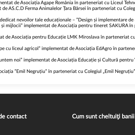
ementat de Asociația Agape România în parteneriat cu Liceul Tehn
 de AS.C.D Ferma Animalelor Țara Bârsei în parteneriat cu Colegi
 dedicat nevoilor tale educaționale – ”Design și implementare de
 și mijlocii” implementat de Asociația pentru tineret SAKURA în 
at de Asociația pentru Educație LMK Miroslava în parteneriat cu
e cu liceul agricol” implementat de Asociația EdAgro în partene
l suntem noi” implementat de Asociația Educație și Cultură pentru 
iația ”Emil Negruțiu” în parteneriat cu Colegiul „Emil Negruțiu
de contact
Cum sunt cheltuiţi banii