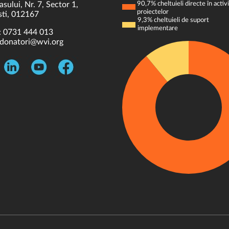
asului, Nr. 7, Sector 1,
90,7% cheltuieli directe în activi
proiectelor
ti, 012167
9,3% cheltuieli de suport
implementare
:
0731 444 013
donatori@wvi.org