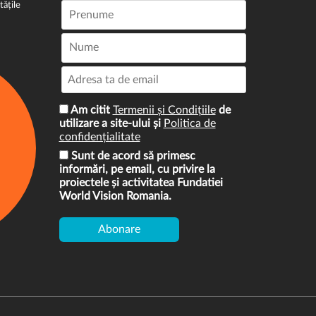
tățile
Am citit
Termenii și Condițiile
de
utilizare a site-ului și
Politica de
confidențialitate
Sunt de acord să primesc
informări, pe email, cu privire la
proiectele și activitatea Fundatiei
World Vision Romania.