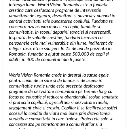
intreaga lume. World Vision Romania este o fundatie
crestina care desfasoara programe de interventie
umanitara de urgenta, dezvoltare si advocacy punand in
centrul activitatii sale bunastarea copilului. Fundatia se
concentreaza asupra muncii cu copiii, familiile si
comunitatile, in scopul depasirii saraciei si nedreptatii.
Inspirata de valorile crestine, fundatia lucreaza cu
persoanele cele mai vulnerabile din lume, indiferent de
religie, rasa, etnie sau gen. In 25 de ani de prezenta in
Romania, fundatia a ajutat peste 500.000 de copii si
adulti, in 400 de comunitati din 8 judete.
World Vision Romania crede in dreptul la sanse egale
pentru copiii de la sate si de la oras si de aceea in
comunitatile rurale unde este prezenta desfasoara
programe de dezvoltare comunitara pe termen lung cu
focus pe educatie si reducera abandonului scolar, sanatate
si protectia copilului, agricultura si dezvoltare rurala,
angajament civic si crestin. Copiilor li se faciliteaza astfel
accesul la conditii de viata mai bune prin dezvoltarea
durabila a comunitatii in care traiesc. Proiectele sale se
concentreaza pe transformarea comunitatilor si a