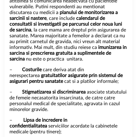
atitdinea si comunicarea neadecvata cu pacientele
vulnerabile. Putini respondenti au mentionat
discutarea cu medicii a
planului de monitorizarea a
sarcinii si nastere
, care include
calendarul de
consultatii si investigatii pe parcursul celor noua luni
de sarcina
, la care mama are dreptul prin asigurarea de
sanatate. Marea majoritate a femeilor a declarat ca nu
au primit carnetul de gravida, nici vreun alt material
informativ. Mai mult, din studiu reiese ca
imunizarea in
sarcina si prescrierea gratuita a suplimentele de
sarcina
nu este o practica unitara.
–
Costurile
care deriva atat din
nerespectarea
gratuitatilor asigurate prin sistemul de
asigurari pentru sanatate
cat si a platilor informale;
–
Stigmatizarea si discriminarea
asociate statutului
de femeie necasatorita insarcinata, de catre catre
personalul medical de specialitate, agravata in cazul
minorelor gravide.
–
Lipsa de incredere in
confidentialitatea
serviciilor acordate la cabinetele
medicale (pentru tinere);