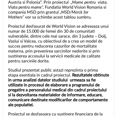
Austria si Polonia². Prin proiectul
„Mame pentru viata.
Viata pentru mame”,
Fundatia World Vision Romania si
compania MSD prin grantul
„MSD/Merck for
Mothers”
vor sa schimbe acest tablou sumbru.
Proiectul desfasurat de World Vision se adreseaza unui
numar de 15.000 de femei din 30 de comunitati
vulnerabile, dintre cele mai sarace, din 3 judete – Dolj,
Vaslui si Valcea, cu obiectivul de a crea un model de
succes pentru reducerea cazurilor de mortalitate
materna, prin prevenirea sarcinilor nedorite si prin
sustinerea accesului la servicii medicale de calitate
pentru sarcinile dorite.
Studiul prezentat public astazi reprezinta o prima
etapa esentiala in cadrul proiectul.
Rezultatele obtinute
in urma analizei datelor studiului urmeaza sa fie
utilizate in procesul de elaborare a programului de
pregatire a personalului medical din cadrul proiectului
si la dezvoltarea materialelor de informare, educare,
comunicare destinate modificarilor de comportamente
ale populatiei.
Proiectul se desfasoara cu sustinere financiara de la