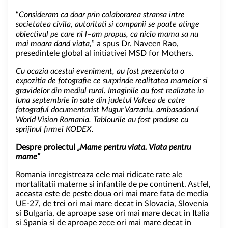
“
Consider
a
m ca doar prin colaborarea str
a
nsa intre
societatea civila, autoritati si companii se poate atinge
obiectivul pe care ni l
–
am propus, ca nicio mama sa nu
mai moara dand viata,
” a spus Dr. Naveen Rao,
presedintele global al initiativei MSD for Mothers.
Cu ocazia acestui eveniment, au fost prezentata o
expozitia de fotografie ce surprinde realitatea mamelor si
gravidelor din mediul rural. Imaginile au fost realizate in
luna septembrie în sate din judetul Valcea de catre
fotograful documentarist Mugur Varzariu, ambasadorul
World Vision Romania. Tablourile au fost produse cu
sprijinul firmei
KODEX
.
Despre proiectul
„Mame pentru viata. Viata pentru
mame”
Romania inregistreaza cele mai ridicate rate ale
mortalitatii materne si infantile de pe continent. Astfel,
aceasta este de peste doua ori mai mare fata de media
UE-27, de trei ori mai mare decat in Slovacia, Slovenia
si Bulgaria, de aproape sase ori mai mare decat in Italia
si Spania si de aproape zece ori mai mare decat in