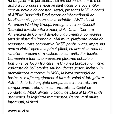
rol de jucat – in parteneriat cu alti actori cheie – in a ne
asigura ca produsele noastre sunt accesibile pacientilor
care au nevoie de acestea. Astfel, prezenta MSD in board-
ul ARPIM (Asociatia Producatorilor Internationali de
Medicamente) precum si in asociatiile LAWG (Local
American Working Group), Foreign Investors Council
(Consiliul Investitorilor Straini) si AmCham (Camera
Americana de Comert) denota angajamentul companiei
fata de piata din Romania.
Mai mult, platforma locala de
responsabilitate corporativa
“
MSD pentru viata. Impreuna
pentru viata” opereaza prin 4 piloni, cu accent in zona de
sanatate, precum si in sustinerea comunitatilor locale.
Compania a luat ca o provocare plasarea actuala a
Romaniei pe locuri fruntase, in Uniunea Europeana, intr-o
varietate de boli cronice sau boli foarte grave, inclusiv in
mortalitatea materna.
In MSD, la baza strategiei de
business se afla angajamentul fata de valori si integritate.
Astfel, de la toti angajatii companiei este asteptat un
comportament etic si in conformitate cu Codul de
conduita al MSD, aliniat la Codul de Etica al EFPIA si, de
asemenea, la legislatia romaneasca.
Pentru mai multe
informatii, vizitati
www.msd.ro
.