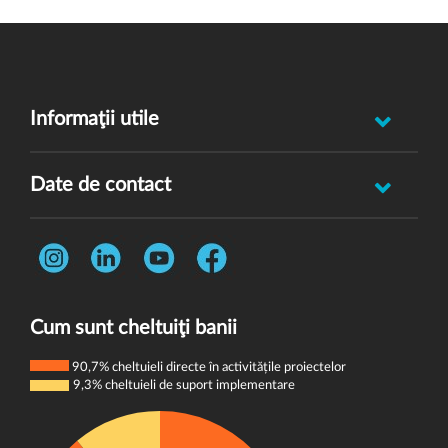
Informaţii utile
Raportează incident abuz minor
Date de contact
Oferă feedback
Str. Rotasului, Nr. 7, Sector 1, Bucuresti, 012167
Întrebări frecvente
Telefon:
0731 444 013
Termeni și condiții
E-mail:
donatori@wvi.org
Politica de confidențialitate
Cum sunt cheltuiţi banii
Politica de cookie-uri
90,7% cheltuieli directe în activitățile proiectelor
9,3% cheltuieli de suport implementare