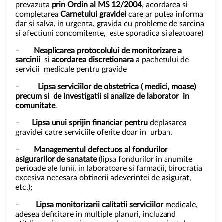
prevazuta
prin Ordin al MS 12/2004
, acordarea si
completarea
Carnetului gravidei
care ar putea informa
dar si salva, in urgenta, gravida cu probleme de sarcina
si afectiuni concomitente,
este sporadica si aleatoare)
–
Neaplicarea protocolului de monitorizare a
sarcinii
si
acordarea discretionara
a pachetului de
servicii medicale pentru gravide
–
Lipsa serviciilor de obstetrica ( medici, moase)
precum si de investigatii si analize de laborator in
comunitate.
–
Lipsa unui sprijin financiar pentru
deplasarea
gravidei catre serviciile oferite doar in urban.
–
Managementul defectuos al fondurilor
asigurarilor de sanatate
(lipsa fondurilor in anumite
perioade ale lunii, in laboratoare si farmacii, birocratia
excesiva necesara obtinerii adeverintei de asigurat,
etc.);
–
Lipsa monitorizarii calitatii serviciilor
medicale,
adesea deficitare in multiple planuri, incluzand