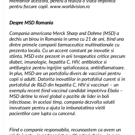
membrilor acestora, pentru a realiza o viata implinita
pentru fiecare copil.
www.worldvision.ro
Despre MSD Romania
Compania americana Merck Sharp and Dohme (MSD) a
dechis un birou in Romania in urma cu 21 de ani, fiind una
dintre primele companii farmaceutice multinationale cu
prezenta locala. Cu un accent constant pe inovatie si
stiinta, MSD este prezent in arii terapeutice critice precum
diabet, imunologie, hepatita C, HIV, antibiotice si
antifungice pentru ingrijire spitaliceasca, antiinflamatoare.
In plus, MSD are un portofoliu divers de vaccinuri pentru
copii si adulti. Datorita inovatiilor in portofoliul curent si in
portofoliul de R&D din hepatita C, HIV si vaccinuri – un
exemplu recent fiind vaccinul candidat impotriva Ebola –
MSD detine la nivel global o pozitie de lider in boli
infectioase. In acelasi timp, compania dezvolta solutii
inovatoare pentru a ajuta la imbunatatirea vietii
pacientilor care lupta cu cancerul.
Fiind o companie responsabila, recunoastem ca avem un