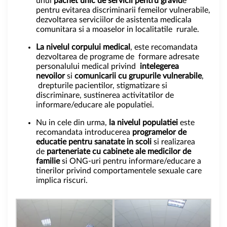
unui
pachet unic de servicii pentru gravid
e
pentru evitarea discriminarii femeilor vulnerabile,
dezvoltarea serviciilor de asistenta medicala
comunitara si a moaselor in localitatile rurale.
La nivelul corpului medical
, este recomandata
dezvoltarea de programe de formare adresate
personalului medical privind
intelegerea
nevoilor
si
comunicarii cu grupurile vulnerabile
,
drepturile pacientilor, stigmatizare si
discriminare, sustinerea activitatilor de
informare/educare ale populatiei.
Nu in cele din urma,
la nivelul populatiei
este
recomandata introducerea
programelor de
educatie pentru sanatate in scoli
si realizarea
de
parteneriate cu cabinete ale medicilor de
familie
si ONG-uri pentru informare/educare a
tinerilor privind comportamentele sexuale care
implica riscuri.