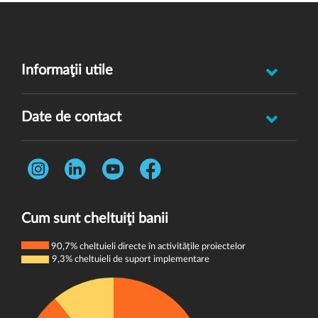
Informaţii utile
Raportează incident abuz minor
Date de contact
Oferă feedback
Str. Rotasului, Nr. 7, Sector 1, Bucuresti, 012167
Întrebări frecvente
Telefon:
0731 444 013
Termeni și condiții
E-mail:
donatori@wvi.org
Politica de confidențialitate
Cum sunt cheltuiţi banii
Politica de cookie-uri
90,7% cheltuieli directe în activitățile proiectelor
9,3% cheltuieli de suport implementare