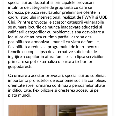
specialistii au dezbatut si principalele provocari
intalnite de categoriile de grup tinta cu care se
lucreaza, pe baza rezultatelor preliminare oferite in
cadrul studiului interregional, realizat de FWVR si UBB
Cluj. Printre provocarile acestor categorii vulnerabile
se numara locurile de munca inadecvate educatiei si
calificarii categoriilor cu probleme, slaba dezvoltare a
locurilor de munca cu timp partial, care sa dea
posibilitatea armonizarii muncii cu viata de familie,
flexibilitatea redusa a programului de lucru pentru
femeile cu copii, lipsa de alternative suficiente de
ingrijire a copiilor in afara familiei sau lipsa serviciilor
prin care se pot externaliza o parte a treburilor
gospodaresti.
Ca urmare a acestor provocari, specialistii au subliniat
importanta proiectelor de economie sociala complexe,
orientate spre formarea continua a persoanelor aflate
in dificultate, flexibilizare si cresterea accesului pe
piata muncii.