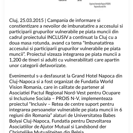
Cluj, 25.03.2015 | Campania de informare si
constientizare a nevoilor de imbunatatire a accesului si
participarii grupurilor vulnerabile pe piata muncii din
cadrul proiectului INCLUSIV a continuat la Cluj cu a
doua masa rotunda, avand ca tema “Imbunatatirea
accesului si participarii grupurilor vulnerabile pe piata
muncii”. Proiectul vizeaza integrarea pe piata muncii a
1,200 de tineri si adulti cu vulnerabilitati care apartin
unor categorii defavorizate.
Evenimentul s-a desfasurat la Grand Hotel Napoca din
Cluj-Napoca si a fost organizat de Fundatia World
Vision Romania, care in calitate de partener al
Asociatiei Pactul Regional Nord-Vest pentru Ocupare
si Incluziune Sociala – PROIS N-V, implementeaza
proiectul “Inclusiv – Retea de centre suport pentru
integrarea persoanelor vulnerabile pe piata muncii in 6
regiuni din Romania” alaturi de Universitatea Babes
Bolyai Cluj-Napoca, Fundatia pentru Dezvoltarea
Asociatiilor de Ajutor Mutual si Landsbond der
Christelijke Mutualiteiten din Belgia.