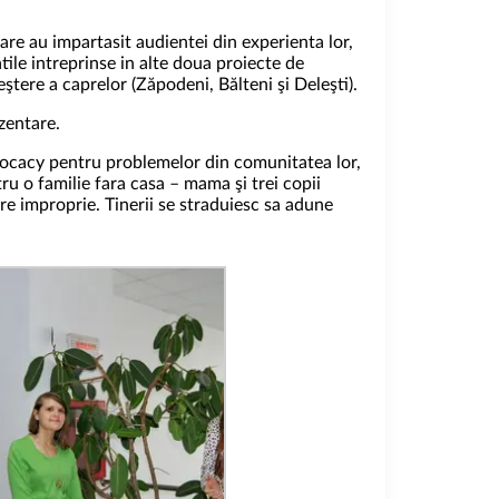
care au impartasit audientei din experienta lor,
atile intreprinse in alte doua proiecte de
ştere a caprelor (Zăpodeni, Bălteni şi Deleşti).
ezentare.
dvocacy pentru problemelor din comunitatea lor,
ru o familie fara casa – mama şi trei copii
ire improprie. Tinerii se straduiesc sa adune