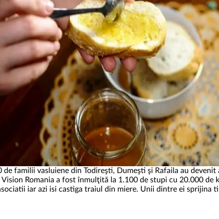
amilii vasluiene din Todireşti, Dumeşti şi Rafaila au devenit api
 Vision Romania a fost înmulţită la 1.100 de stupi cu 20.000 de kg
ociatii iar azi isi castiga traiul din miere. Unii dintre ei sprijina t