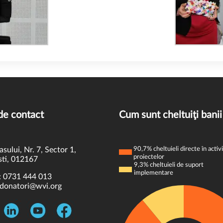
de contact
Cum sunt cheltuiţi banii
asului, Nr. 7, Sector 1,
90,7% cheltuieli directe în activi
proiectelor
ti, 012167
9,3% cheltuieli de suport
implementare
:
0731 444 013
donatori@wvi.org