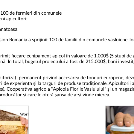
 100 de fermieri din comunele
ni apicultori;
anatoasa.
on Romania a sprijinit 100 de familii din comunele vasluiene Tod
rimit fiecare echipament apicol în valoare de 1.000$ (5 stupi de a
upină. În total, bugetul proiectului a fost de 215.000$, bani inve
monitorizaţi permanent privind accesarea de fonduri europene, dez
 de experiența şi la targuri de produse tradiționale. Apicultorii a
s), Cooperativa agricola “Apicola Florile Vasluiului” şi un magaz
roducător şi care le oferă şansa de a-şi vinde mierea.