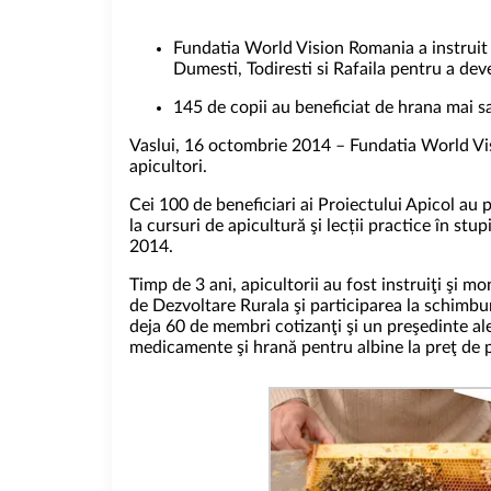
Fundatia World Vision Romania a instruit
Dumesti, Todiresti si Rafaila pentru a deve
145 de copii au beneficiat de hrana mai s
Vaslui, 16 octombrie 2014 – Fundatia World Visi
apicultori.
Cei 100 de beneficiari ai Proiectului Apicol au p
la cursuri de apicultură şi lecții practice în st
2014.
Timp de 3 ani, apicultorii au fost instruiţi şi 
de Dezvoltare Rurala şi participarea la schimburi
deja 60 de membri cotizanţi şi un preşedinte ale
medicamente şi hrană pentru albine la preţ de p