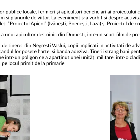
r publice locale, fermieri şi apicultori beneficiari ai proiectului 
m si planurile de viitor. La eveniment s-a vorbit si despre activit
: “Proiectul Apicol” (Ivăneşti, Poeneşti, Laza) şi Proiectul de cre
ita unui apicultor destoinic din Dumesti, intr-un scurt film de pr
e tineret din Negresti Vaslui, copii implicati in activitati de a
tandul lor posete hartei si banda adeziva. Tinerii strang bani pent
 într-un poligon ce a aparţinut unei unităţi militare, intr-o clad
 pe locul primit de la primarie.