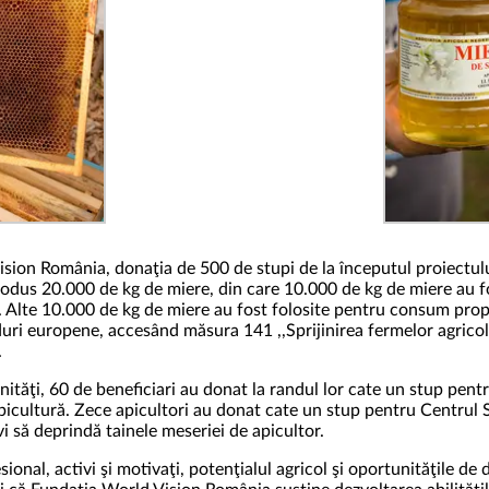
ision România, donaţia de 500 de stupi de la începutul proiectului
produs 20.000 de kg de miere, din care 10.000 de kg de miere au f
 Alte 10.000 de kg de miere au fost folosite pentru consum propr
duri europene, accesând măsura 141 ,,Sprijinirea fermelor agrico
.
tăţi, 60 de beneficiari au donat la randul lor cate un stup pentru
 apicultură. Zece apicultori au donat cate un stup pentru Centrul 
evi să deprindă tainele meseriei de apicultor.
onal, activi şi motivaţi, potenţialul agricol şi oportunităţile de d