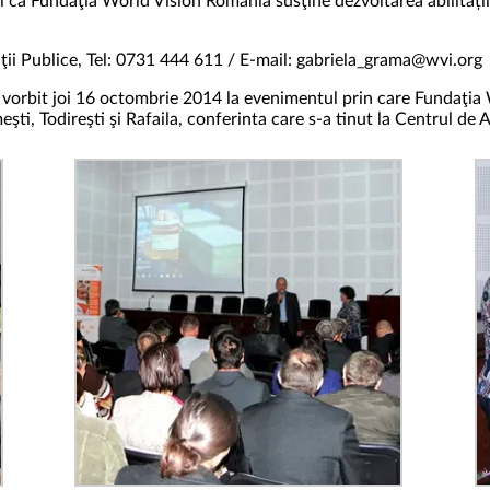
i că Fundaţia World Vision România susţine dezvoltarea abilităților
ţii Publice, Tel: 0731 444 611 / E-mail: gabriela_grama@wvi.org
-a vorbit joi 16 octombrie 2014 la evenimentul prin care Fundaţi
i, Todireşti şi Rafaila, conferinta care s-a tinut la Centrul de A