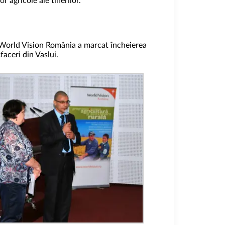
 agricole ale tinerilor.
a World Vision România a marcat încheierea
faceri din Vaslui.