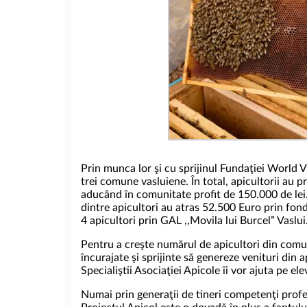
Prin munca lor şi cu sprijinul Fundaţiei World V
trei comune vasluiene. În total, apicultorii au 
aducând în comunitate profit de 150.000 de lei.
dintre apicultori au atras 52.500 Euro prin fon
4 apicultori prin GAL ,,Movila lui Burcel” Vaslui
Pentru a creşte numărul de apicultori din comuni
încurajate şi sprijinte să genereze venituri din
Specialiştii Asociaţiei Apicole îi vor ajuta pe el
Numai prin generaţii de tineri competenţi profesi