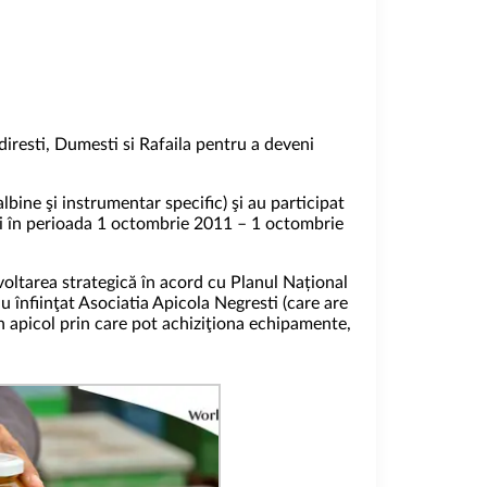
iresti, Dumesti si Rafaila pentru a deveni
lbine şi instrumentar specific) şi au participat
stiţi în perioada 1 octombrie 2011 – 1 octombrie
voltarea strategică în acord cu Planul Național
u înfiinţat Asociatia Apicola Negresti (care are
in apicol prin care pot achiziţiona echipamente,