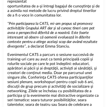
reprezentat
oportunitatea de a-şi întregi bagajul de cunoştinţe şi de
a asimila noi metode de lucru privind dreptul tinerilor
de a fi o voce în comunitatea lor.
“Prin participarea la CATS, mi-am propus să promovez
activităţile Grupului ART dar şi să cunosc tineri care pot
avea o perspectivă diferită de a noastră. Este foarte
interesant să observ că oamenii evoluează în diferite
contexte pentru a atinge acelaşi scop dar având rezultate
divergente”
, a declarat Emma Stanciu.
Evenimentul CATS a parcurs o sesiune succesivă de
training-uri care au avut ca temă principală copiii şi
rolurile sociale pe care le pot îndeplini: educatori,
apărători ai păcii şi ai dreptăţii, activişti ai sănătăţii, şi
creatori de conţinut media. Doar pe parcursul unei
singure zile, Conferinţa CATS oferea participanţilor
sesiuni plenare, workshopuri pentru copii sub 6 ani,
discuţii de grup precum şi activităţi de socializare şi
networking. Zilele se încheiau cu posibilitatea de a
participa şi la evenimente mai distractive organizate ca
seri tematice: seara tuturor posibilităţilor, seara
talentelor, seara de teatru sau Seara de celebrare a