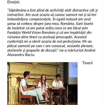
Elveţiei.
“Săptămâna a fost plină de activităţi atât distractive cât şi
instructive. Am avut ocazia să cunosc oameni noi şi să îmi
îmbunătăţesc competenţele. În egală măsură am avut
şansa să vorbesc despre ţara mea, România. Sunt foarte
de încântat că am putut arăta ceea ce am făcut prin
Fundaţia World Vision România şi că am împărtăşit din
viziunea altor tineri cu aceleaşi preocupări. Această
conferinţă mi-a oferit ocazia de mă perfecţiona. Mi-au
plăcut oamenii pe care i-am cunoscut, sesiunile plenare,
atelierele şi grupurile de discuţii.”
ne-a mărturisit Andrei
Alexandru Baciu.
Tinerii