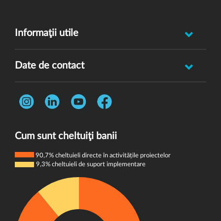
Informaţii utile
Raportează incident abuz minor
Date de contact
Oferă feedback
Str. Rotasului, Nr. 7, Sector 1, Bucuresti, 012167
Întrebări frecvente
Telefon:
0731 444 013
Termeni și condiții
E-mail:
donatori@wvi.org
Politica de confidențialitate
Cum sunt cheltuiţi banii
Politica de cookie-uri
90,7% cheltuieli directe în activitățile proiectelor
9,3% cheltuieli de suport implementare