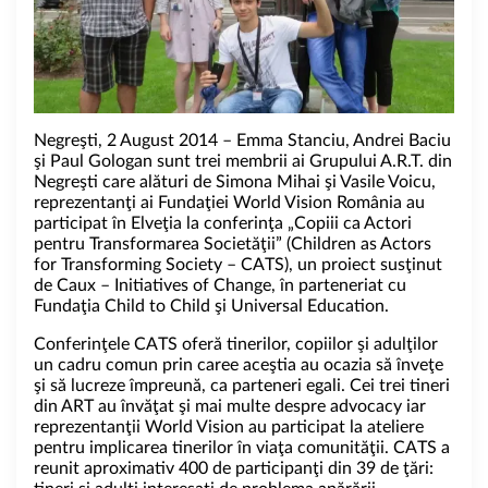
Negreşti, 2 August 2014 – Emma Stanciu, Andrei Baciu
şi Paul Gologan sunt trei membrii ai Grupului A.R.T. din
Negreşti care alături de Simona Mihai şi Vasile Voicu,
reprezentanţi ai Fundaţiei World Vision România au
participat în Elveţia la conferinţa „Copiii ca Actori
pentru Transformarea Societăţii” (Children as Actors
for Transforming Society – CATS), un proiect susţinut
de Caux – Initiatives of Change, în parteneriat cu
Fundaţia Child to Child şi Universal Education.
Conferinţele CATS oferă tinerilor, copiilor şi adulţilor
un cadru comun prin caree aceştia au ocazia să înveţe
şi să lucreze împreună, ca parteneri egali. Cei trei tineri
din ART au învăţat şi mai multe despre advocacy iar
reprezentanţii World Vision au participat la ateliere
pentru implicarea tinerilor în viaţa comunităţii. CATS a
reunit aproximativ 400 de participanţi din 39 de ţări: