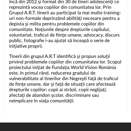
încă din 2012 şi format din 30 de tineri adolescenţi ce
reprezintă vocea copiilor din comunitatea lor. Prin
Grupul A.R.T. tinerii au participat la mai multe training-
uri non-formale deprinzând abilităţi necesare pentru a
depista şi milita pentru problemele copiilor din
comunitate. Noţiunile despre drepturile copilului,
voluntariat, traficul de fiinţe umane, advocacy, discurs
public, fotografie i-au ajutat să înceapă o serie de
iniţiative proprii.
Tinerii din grupul A.R.T identifică şi propun soluţii
privind problemele copiilor din comunitatea lor. Scopul
proiectului iniţiat de Fundaţia World Vision România
este, în primul rând, reducerea gradului de
vulnerabilitate al tinerilor din Negreşti faţă de traficul
de fiinţe umane, dar şi faţă de situaţii care afectează
drepturile copiilor: copii ai străzii, copii neglijaţi,
afectaţi de abandon şcolar, discriminare sau
neimplicare în viaţa comunităţii.