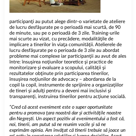
participanţi au putut alege dintr-o varietate de ateliere
de lucru desfăşurate pe o perioadă mai scurtă, de 90
de minute, sau pe o perioadă de 3 zile. Training-urile
mai scurte au vizat, cu precădere, modalităţile de
implicare a tinerilor în viaţa comunităţii. Atelierele de
lucru desfăşurate pe o perioada de 3 zile au abordat
probleme mai complexe iar participanţii au avut de ales
între: însuşirea noţiunilor teoretice şi practice de
monitorizare şi evaluare a scopului, calităţii şi
rezultatelor obţinute prin participarea tinerilor,
însuşirea noţiunilor de advocacy – abordarea de la
copil la copil, instrumente de sprijinire a organizaţiilor
de tineri şi adulţi pentru a deveni mai inclusivi şi
transparenţi, instruirea tinerilor pentru acţiune socială.
“Cred că acest eveniment este o super oportunitate
pentru a promova ţara noastră dar şi activităţile noastre
din Negreşti. Un aspect pozitiv al evenimentului a fost că,
noi, tinerii, am putut să ne reunim vocile şi să ne
exprimăm opinia. Am învăţat că tinerii trebuie să joace un
rol activ în cercetarea soluţiilor şi luarea deciziilor. Acest