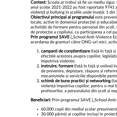
Context:
Școala ar trebui să fie un mediu sigur, 
anul școlar 2021-2022 au fost raportate 9741 ac
violență și bullying în școlile unde învață: 1 di
Obiectivul principal al programului
este preveni
locale, active în domeniul protecției și educați
activități de formare pentru personal din școli,
de protecție a copilului, cu participarea a cel p
Prin programul SAVE
(„School Anti-Violence Ec
acordarea de granturi către ONG-uri mici, activ
campanii de conștientizare
(față în față și
efectele acestora asupra copiilor, legislați
împotriva violențe;
instruire, formare
(față în față și online) 
de prevenire, depistare, răspuns și referire 
mecanismele și serviciile disponibile pentr
schimb de bune practici și networking
(fa
violența împotriva copiilor, pentru o mai 
profesorilor, a personalului din școli și ex
Beneficiari:
Prin programul SAVE („School Anti
60.000 copii din mediul școlar preunivers
30.000 părinți ai copiilor incluși în proiec