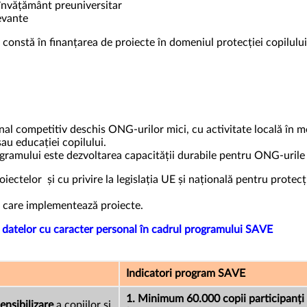
 învățământ preuniversitar
levante
constă în finanțarea de proiecte în domeniul protecției copilului
nal competitiv deschis ONG-urilor mici, cu activitate locală în me
au educației copilului.
amului este dezvoltarea capacității durabile pentru ONG-urile f
iectelor și cu privire la legislația UE și națională pentru protec
 care implementează proiecte.
ea datelor cu caracter personal în cadrul programului SAVE
Indicatori program SAVE
1. Minimum 60.000 copii participanți
ensibilizare
a copiilor și