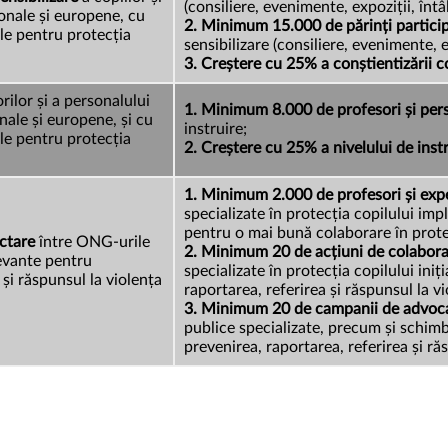
(consiliere, evenimente, expoziții, întâl
ționale și europene, cu
2. Minimum 15.000 de părinți partici
cale pentru protecția
sensibilizare (consiliere, evenimente, ex
3. Creștere cu 25% a conștientizării cop
rilor și a personalului
1.
Minimum 8.000 de profesori și perso
ionale și europene, și cu
instruire;
cale pentru protecția
2. Creștere cu 25% a nivelului de inst
1.
Minimum 2.000 de profesori și expe
specializate în protecția copilului imp
pentru o mai bună colaborare în protec
ectare
între ONG-urile
2. Minimum 20 de acțiuni de colabor
elevante pentru
specializate în protecția copilului iniț
 și răspunsul la violența
raportarea, referirea și răspunsul la v
3. Minimum 20 de campanii de advoc
publice specializate, precum și schimb
prevenirea, raportarea, referirea și ră