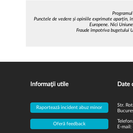
Programul 
Punctele de vedere și opiniile exprimate aparțin, în
Europene. Nici Uniune
Fraude împotriva bugetului U
Informaţii utile
Date 
Str. Rot
Raportează incident abuz minor
Bucures
Telefon
Oferă feedback
E-mail: