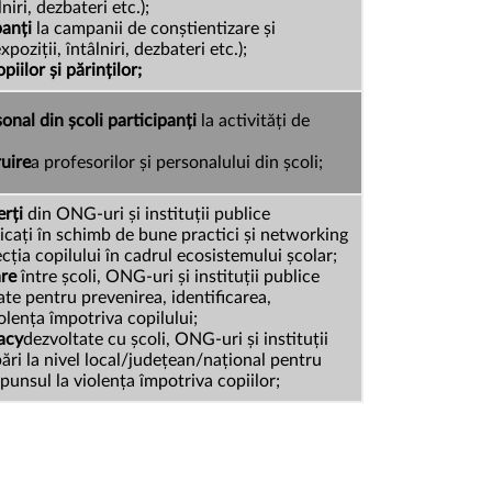
niri, dezbateri etc.);
panți
la campanii de conștientizare și
poziții, întâlniri, dezbateri etc.);
iilor și părinților;
nal din școli participanți
la activități de
ruire
a profesorilor și personalului din școli;
rți
din ONG-uri și instituții publice
licați în schimb de bune practici și networking
ția copilului în cadrul ecosistemului școlar;
are
între școli, ONG-uri și instituții publice
iate pentru prevenirea, identificarea,
iolența împotriva copilului;
acy
dezvoltate cu școli, ONG-uri și instituții
ări la nivel local/județean/național pentru
spunsul la violența împotriva copiilor;