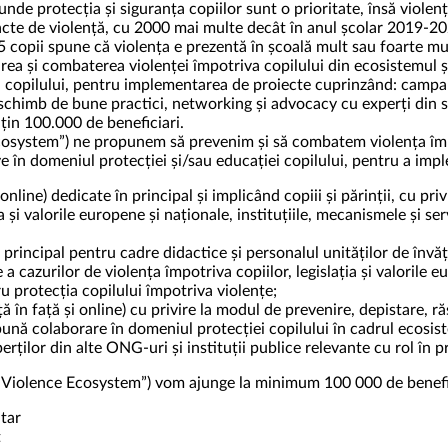
unde protecția și siguranța copiilor sunt o prioritate, însă violenț
te de violență, cu 2000 mai multe decât în anul școlar 2019-202
n 5 copii spune că violența e prezentă în școală mult sau foarte mu
rea și combaterea violenței împotriva copilului din ecosistemul 
ei copilului, pentru implementarea de proiecte cuprinzând: campani
 schimb de bune practici, networking și advocacy cu experți din so
uțin 100.000 de beneficiari.
osystem”) ne propunem să prevenim și să combatem violența împot
e în domeniul protecției și/sau educației copilului, pentru a im
 online) dedicate în principal și implicând copiii și părinții, cu priv
a și valorile europene și naționale, instituțiile, mecanismele și ser
în principal pentru cadre didactice și personalul unităților de învă
a cazurilor de violența împotriva copiilor, legislația și valorile eur
u protecția copilului împotriva violențe;
ță în față și online) cu privire la modul de prevenire, depistare, r
bună colaborare în domeniul protecției copilului în cadrul ecosist
perților din alte ONG-uri și instituții publice relevante cu rol în p
-Violence Ecosystem”) vom ajunge la minimum 100 000 de benefic
itar
t