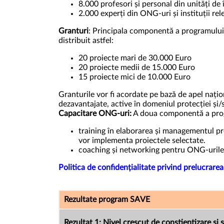
8.000 profesori și personal din unități de
2.000 experți din ONG-uri și instituții re
Granturi
: Principala componentă a programului 
distribuit astfel:
20 proiecte mari de 30.000 Euro
20 proiecte medii de 15.000 Euro
15 proiecte mici de 10.000 Euro
Granturile vor fi acordate pe bază de apel națio
dezavantajate, active în domeniul protecției și/s
Capacitare ONG-uri:
A doua componentă a progr
training în elaborarea și managementul pro
vor implementa proiectele selectate.
coaching și networking pentru ONG-urile
Politica de confidențialitate privind prelucrar
Rezultate program SAVE
Rezultat 1: Nivel crescut de conștientizare și s