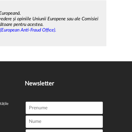
 Europeană.
 vedere și opiniile Uniunii Europene sau ale Comisiei
ătoare pentru acestea.
European Anti-Fraud Office)
.
Newsletter
tățile