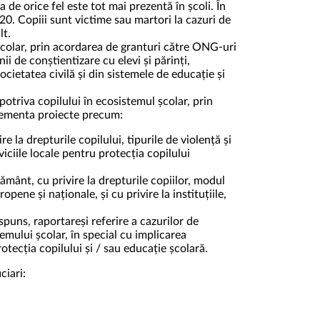
a de orice fel este tot mai prezentă în școli. În
0. Copiii sunt victime sau martori la cazuri de
lt.
școlar, prin acordarea de granturi către ONG-uri
i de conștientizare cu elevi și părinți,
cietatea civilă și din sistemele de educație și
riva copilului în ecosistemul școlar, prin
plementa proiecte precum:
ire la drepturile copilului, tipurile de violență și
viciile locale pentru protecția copilului
țământ, cu privire la drepturile copiilor, modul
opene și naționale, și cu privire la instituțiile,
ăspuns, raportareși referire a cazurilor de
emului școlar, în special cu implicarea
rotecția copilului și / sau educație școlară.
iari: