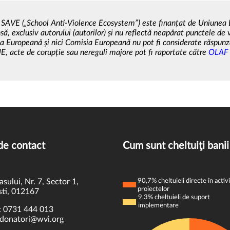
SAVE („School Anti-Violence Ecosystem”) este finanțat de Uniunea
să, exclusiv autorului (autorilor) și nu reflectă neapărat punctele de
a Europeană și nici Comisia Europeană nu pot fi considerate răspunz
E, acte de corupție sau nereguli majore pot fi raportate
către
OLAF (
de contact
Cum sunt cheltuiţi banii
asului, Nr. 7, Sector 1,
90,7% cheltuieli directe în activi
proiectelor
ti, 012167
9,3% cheltuieli de suport
implementare
:
0731 444 013
donatori@wvi.org