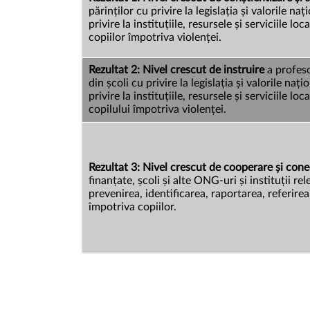
părinților cu privire la legislația și valorile na
privire la instituțiile, resursele și serviciile lo
copiilor împotriva violenței.
R
ezultat 2: Nivel crescut de instruire
a profeso
din școli cu privire la legislația și valorile naț
privire la instituțiile, resursele și serviciile lo
copilului împotriva violenței.
R
ezultat 3: Nivel crescut de cooperare și con
finanțate, școli și alte ONG-uri și instituții r
prevenirea, identificarea, raportarea, referirea
împotriva copiilor.