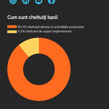
Întrebări frecvente
Telefon:
0731 444 013
Termeni și condiții
E-mail:
donatori@wvi.org
Politica de confidențialitate
Cum sunt cheltuiţi banii
Politica de cookie-uri
90,7% cheltuieli directe în activitățile proiectelor
9,3% cheltuieli de suport implementare