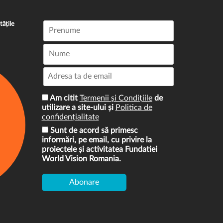
tățile
Am citit
Termenii și Condițiile
de
utilizare a site-ului și
Politica de
confidențialitate
Sunt de acord să primesc
informări, pe email, cu privire la
proiectele și activitatea Fundatiei
World Vision Romania.