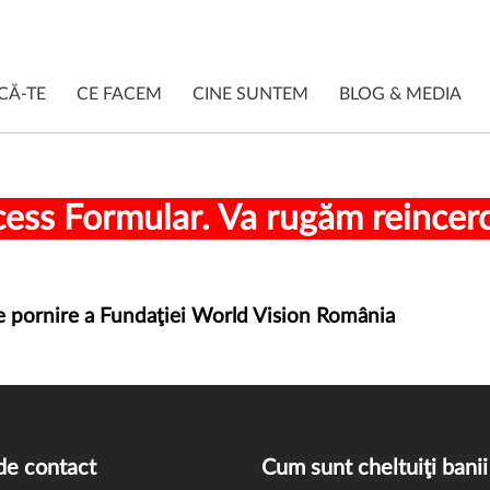
CĂ-TE
CE FACEM
CINE SUNTEM
BLOG & MEDIA
ess Formular. Va rugăm reincerca
 de pornire a Fundaţiei World Vision România
de contact
Cum sunt cheltuiţi banii