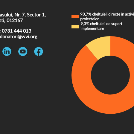
asului, Nr. 7, Sector 1,
90,7% cheltuieli directe în activi
proiectelor
ti, 012167
9,3% cheltuieli de suport
implementare
:
0731 444 013
donatori@wvi.org