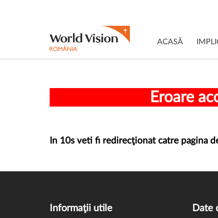
ACASĂ
IMPLI
Eroare acc
In 10s veti fi redirecţionat catre pagina
Informaţii utile
Date 