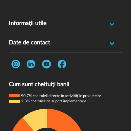
Informaţii utile
Raportează incident abuz minor
Date de contact
Oferă feedback
Str. Rotasului, Nr. 7, Sector 1, Bucuresti, 012167
Întrebări frecvente
Telefon:
0731 444 013
Termeni și condiții
E-mail:
donatori@wvi.org
Politica de confidențialitate
Cum sunt cheltuiţi banii
Politica de cookie-uri
90,7% cheltuieli directe în activitățile proiectelor
9,3% cheltuieli de suport implementare