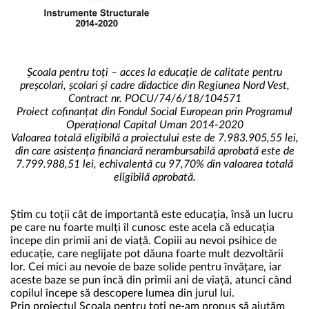
Școala pentru toți – acces la educație de calitate pentru
preșcolari, școlari și cadre didactice din Regiunea Nord Vest,
Contract nr. POCU/74/6/18/104571
Proiect cofinanțat din Fondul Social European prin Programul
Operațional Capital Uman 2014-2020
Valoarea totală eligibilă a proiectului este de 7.983.905,55 lei,
din care asistența financiară nerambursabilă aprobată este de
7.799.988,51 lei, echivalentă cu 97,70% din valoarea totală
eligibilă aprobată.
Știm cu toții cât de importantă este educația, însă un lucru
pe care nu foarte mulți îl cunosc este acela că educația
începe din primii ani de viață. Copiii au nevoi psihice de
educație, care neglijate pot dăuna foarte mult dezvoltării
lor. Cei mici au nevoie de baze solide pentru învățare, iar
aceste baze se pun încă din primii ani de viață, atunci când
copilul începe să descopere lumea din jurul lui.
Prin proiectul Școala pentru toți ne-am propus să ajutăm