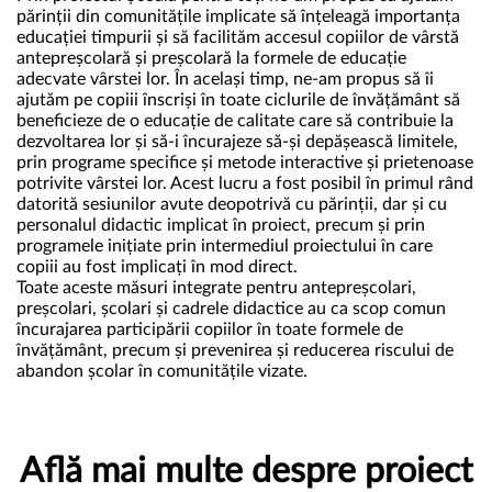
părinții din comunitățile implicate să înțeleagă importanța
educației timpurii și să facilităm accesul copiilor de vârstă
antepreșcolară și preșcolară la formele de educație
adecvate vârstei lor. În același timp, ne-am propus să îi
ajutăm pe copiii înscriși în toate ciclurile de învățământ să
beneficieze de o educație de calitate care să contribuie la
dezvoltarea lor și să-i încurajeze să-și depășească limitele,
prin programe specifice și metode interactive și prietenoase
potrivite vârstei lor. Acest lucru a fost posibil în primul rând
datorită sesiunilor avute deopotrivă cu părinții, dar și cu
personalul didactic implicat în proiect, precum și prin
programele inițiate prin intermediul proiectului în care
copiii au fost implicați în mod direct.
Toate aceste măsuri integrate pentru antepreșcolari,
preșcolari, școlari și cadrele didactice au ca scop comun
încurajarea participării copiilor în toate formele de
învățământ, precum și prevenirea și reducerea riscului de
abandon școlar în comunitățile vizate.
Află mai multe despre proiect