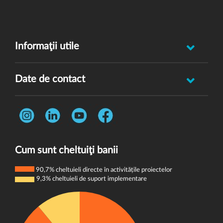
Informaţii utile
Raportează incident abuz minor
Date de contact
Oferă feedback
Str. Rotasului, Nr. 7, Sector 1, Bucuresti, 012167
Întrebări frecvente
Telefon:
0731 444 013
Termeni și condiții
E-mail:
donatori@wvi.org
Politica de confidențialitate
Cum sunt cheltuiţi banii
Politica de cookie-uri
90,7% cheltuieli directe în activitățile proiectelor
9,3% cheltuieli de suport implementare