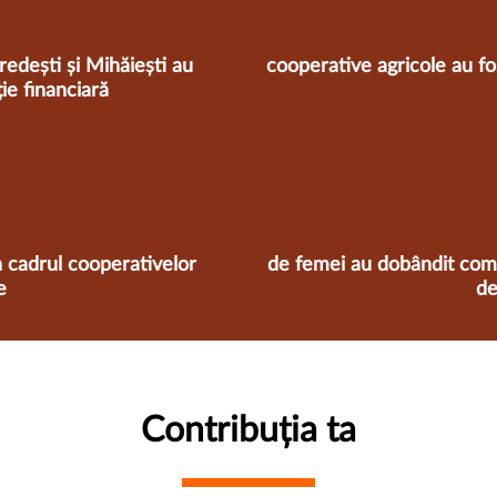
redești și Mihăiești au
cooperative agricole au fos
ie financiară
n cadrul cooperativelor
de femei au dobândit comp
e
de
Contribuția ta