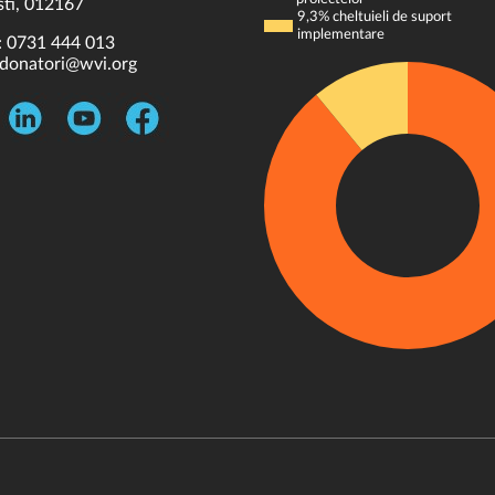
ti, 012167
9,3% cheltuieli de suport
implementare
:
0731 444 013
donatori@wvi.org