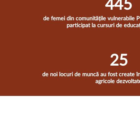
449
de femei din comunitățile vulnerabile P
participat la cursuri de educaț
25
de noi locuri de muncă au fost create î
agricole dezvoltat