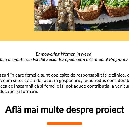
Empowering Women in Need
sabile acordate din Fondul Social European prin intermediul Progra
azuri în care femeile sunt copleșite de responsabilitățile zilnice, 
 precum și tot ce au de făcut în gospodărie, le-au redus considerabi
ceea ce înseamnă că și femeile își pot aduce contribuția la venituri
ucației și formării.
Află mai multe despre proiect