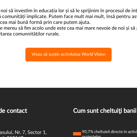
noi să investim în educația lor și să le sprijinim în procesul de 
uă comunități implicate. Putem face mult mai mult, însă pentru as
e cea mai bună formă prin care putem ajuta.
e mereu să fim acolo unde este cea mai mare nevoie de noi și să 
ltarea comunnităților rurale.
Vreau să susțin activitatea World Vision
de contact
Cum sunt cheltuiţi banii
asului, Nr. 7, Sector 1,
90,7% cheltuieli directe în activi
proiectelor