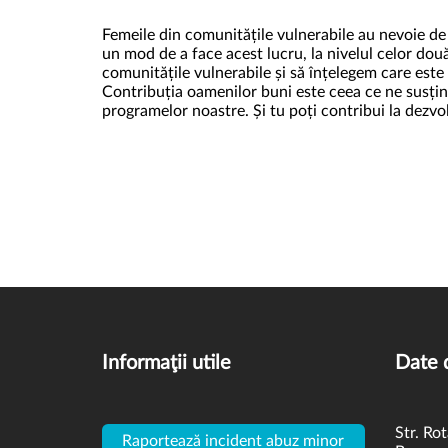
Femeile din comunitățile vulnerabile au nevoie de 
un mod de a face acest lucru, la nivelul celor do
comunitățile vulnerabile și să înțelegem care est
Contribuția oamenilor buni este ceea ce ne susțin
programelor noastre. Și tu poți contribui la dezvo
Informaţii utile
Date 
Str. Rot
Raportează incident abuz minor