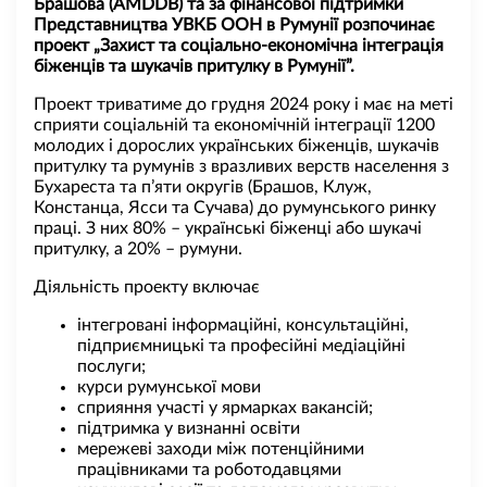
Брашова (AMDDB) та за фінансової підтримки
Представництва УВКБ ООН в Румунії розпочинає
проект „Захист та соціально-економічна інтеграція
біженців та шукачів притулку в Румунії”.
Проект триватиме до грудня 2024 року і має на меті
сприяти соціальній та економічній інтеграції 1200
молодих і дорослих українських біженців, шукачів
притулку та румунів з вразливих верств населення з
Бухареста та п’яти округів (Брашов, Клуж,
Констанца, Ясси та Сучава) до румунського ринку
праці. З них 80% – українські біженці або шукачі
притулку, а 20% – румуни.
Діяльність проекту включає
інтегровані інформаційні, консультаційні,
підприємницькі та професійні медіаційні
послуги;
курси румунської мови
сприяння участі у ярмарках вакансій;
підтримка у визнанні освіти
мережеві заходи між потенційними
працівниками та роботодавцями