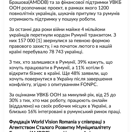
Брашова(AMDDB) та за фінансової підтримки УВКБ
ООН розпочинає проект, в рамках якого 1200
повнолітніх українців, шукачів притулку та румунів
отримають підтримку у пошуку роботи.
За останні два роки війни майже 4 мільйони
українців перетнули кордон Румунії транзитом. З
них 157 000 [1] звернулися за певною формою
правового захисту, і на початок лютого в нашій
країні перебувало 78 743 українці.
З тих, хто залишився в Румунії, 39% кажуть, що
хочуть працювати в Румунії, а 11% хотіли б
відкрити бізнес в країні. Ще 48% заявили, що
хочуть повернутися в Україну після завершення
конфлікту, згідно з опитуванням FONPC.
За оцінками УВКБ ООН за минулий рік, від 25 до
30% з тих, хто має роботу, працюють онлайн
(віддалено) на своїх робочих місцях в Україні, а
близько 16% інтегровані в румунський ринок праці.
Фундація World Vision Romania у співпраці з
Агентством Сталого Розвитку Муніципалітету