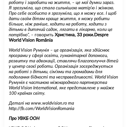
роботу і заробити на життя, – це мої думки зараз.
Я зрозуміла, що стала сильнішою матір’ю і жінкою.
Про себе особисто я зрозуміла, що я можу все. І щоб
дати своїм дітям краще життя, я можу робити
більше, ніж раніше, ходити на роботу, ходити з
дітьми в дитячий садок, лягати в лікарню, коли це
потрібно”, –
говорить
Христина, 33 роки.Despre
World Vision România
World Vision Румунія – це організація, яка здійснює
програми у сфері освіти, гуманітарної допомоги,
розвитку та адвокації, ставлячи благополуччя дітей
у центр своєї роботи. Організація зосереджується
на роботі з дітьми, сім’ями та громадами для
подолання бідності та несправедливості. World Vision
Румунія є частиною міжнародного партнерства
World Vision International, яке представлене у майже
100 країнах світу.
Деталі на www.woldvision.ro та
http://fb.com/WorldVisionRomania
Про УВКБ ООН