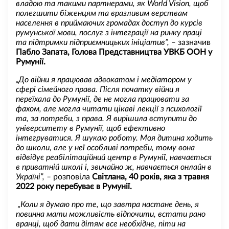
владою та такими партнерами, як World Vision, щоб
полегшити біженцям та вразливим верствам
населення в приймаючих громадах доступ до курсів
румунської мови, послуг з інтеграції на ринку праці
та підтримки підприємницьких ініціатив”, –
зазначив
Пабло Запата, Голова Представництва УВКБ ООН у
Румунії.
„До війни я працював адвокатом і медіатором у
сфері сімейного права. Після початку війни я
переїхала до Румунії, де не могла працювати за
фахом, але могла читати цікаві лекції з психології
та, за потреби, з права. Я вирішила вступити до
університету в Румунії, щоб ефективно
інтегруватися. Я шукаю роботу. Моя дитина ходить
до школи, але у неї особливі потреби, тому вона
відвідує реабілітаційний центр в Румунії, навчається
в приватній школі і, звичайно ж, навчається онлайн в
Україні”, –
розповіла
Світлана, 40 років, яка з травня
2022 року перебуває в Румунії.
„Коли я думаю про те, що завтра настане день, я
повинна мати можливість відпочити, встати рано
вранці, щоб дати дітям все необхідне, піти на