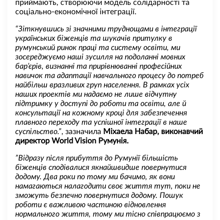
приймають, створюючи модель солідарності та
соціально-економічної інтеграції.
“Зіткнувшись зі значними труднощами в інтеграції
українських біженців та шукачів притулку в
румунський ринок праці та систему освіти, ми
зосереджуємо наші зусилля на подоланні мовних
бар’єрів, визнанні та прирівнюванні професійних
навичок та адаптації навчального процесу до потреб
найбільш вразливих груп населення. В рамках усіх
наших проектів ми надаємо не лише відчутну
підтримку у доступі до роботи та освіти, але й
консультації на кожному кроці для забезпечення
плавного переходу та успішної інтеграції в наше
суспільство.”
, зазначила
Міхаела Набар, виконавчий
директор World Vision Румунія.
”Відразу після прибуття до Румунії більшість
біженців сподівалися якнайшвидше повернутися
додому. Два роки по тому ми бачимо, як вони
намагаються налагодити своє життя тут, поки не
зможуть безпечно повернутися додому. Пошук
роботи є важливою частиною відновлення
нормального життя, тому ми тісно співпрацюємо з