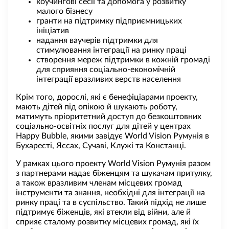
коучингові сесії та допомога у розвитку
малого бізнесу
гранти на підтримку підприємницьких
ініціатив
надання ваучерів підтримки для
стимулювання інтеграції на ринку праці
створення мереж підтримки в кожній громаді
для сприяння соціально-економічній
інтеграції вразливих верств населення
Крім того, дорослі, які є бенефіціарами проекту,
мають дітей під опікою й шукають роботу,
матимуть пріоритетний доступ до безкоштовних
соціально-освітніх послуг для дітей у центрах
Happy Bubble, якими завідує World Vision Румунія в
Бухаресті, Яссах, Сучаві, Клужі та Констанці.
У рамках цього проекту World Vision Румунія разом
з партнерами надає біженцям та шукачам притулку,
а також вразливим членам місцевих громад
інструменти та знання, необхідні для інтеграції на
ринку праці та в суспільство. Такий підхід не лише
підтримує біженців, які втекли від війни, але й
сприяє сталому розвитку місцевих громад, які їх