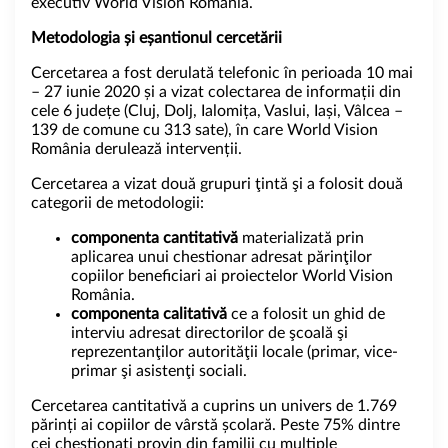
executiv World Vision România.
Metodologia și eșantionul cercetării
Cercetarea a fost derulată telefonic în perioada 10 mai
– 27 iunie 2020 și a vizat colectarea de informații din
cele 6 județe (Cluj, Dolj, Ialomița, Vaslui, Iași, Vâlcea –
139 de comune cu 313 sate), în care World Vision
România derulează intervenții.
Cercetarea a vizat două grupuri ţintă şi a folosit două
categorii de metodologii:
componenta cantitativă
materializată prin
aplicarea unui chestionar adresat părinţilor
copiilor beneficiari ai proiectelor World Vision
România.
componenta calitativă
ce a folosit un ghid de
interviu adresat directorilor de şcoală şi
reprezentanţilor autorităţii locale (primar, vice-
primar şi asistenţi sociali.
Cercetarea cantitativă a cuprins un univers de 1.769
părinți ai copiilor de vârstă școlară. Peste 75% dintre
cei chestionați provin din familii cu multiple