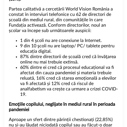
Partea calitativă a cercetării World Vision România a
constat în interviuri telefonice cu 62 de directori de
școală din mediul rural, din comunitățile în care
Fundația activează. Conform directorilor, noul an
școlar va începe sub următoarele auspicii:
1 din 4 şcoli nu are conexiune la Internet.
9 din 10 şcoli nu are laptop/ PC/ tablete pentru
educația digital.
87% dintre directorii de școală cred că învăţarea
online nu mai trebuie extinsă.
60% dintre ei cred că procesul educațional va fi
afectat din cauza pandemiei și materia trebuie
reluată, 16% cred că starea emoțională a elevilor
va fi afectată și 12% cred că riscul de
analfabetism va crește ca urmare a crizei COVID-
19.
Emoţiile copilului, neglijate în mediul rural în perioada
pandemiei
Aproape un sfert dintre părinții chestionați (22,85%)
nu și-au lăudat niciodată copilul sau au făcut-o doar