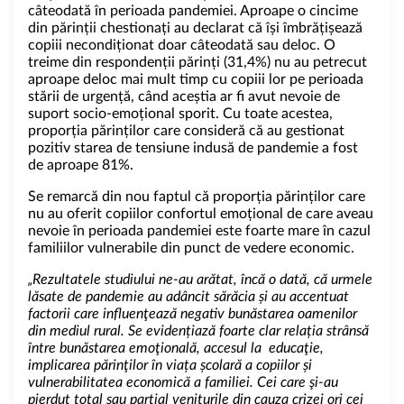
câteodată în perioada pandemiei. Aproape o cincime
din părinții chestionați au declarat că își îmbrățișează
copiii necondiționat doar câteodată sau deloc. O
treime din respondenții părinți (31,4%) nu au petrecut
aproape deloc mai mult timp cu copiii lor pe perioada
stării de urgență, când aceștia ar fi avut nevoie de
suport socio-emoțional sporit. Cu toate acestea,
proporția părinților care consideră că au gestionat
pozitiv starea de tensiune indusă de pandemie a fost
de aproape 81%.
Se remarcă din nou faptul că proporția părinților care
nu au oferit copiilor confortul emoțional de care aveau
nevoie în perioada pandemiei este foarte mare în cazul
familiilor vulnerabile din punct de vedere economic.
„
Rezultatele studiului ne-au arătat, încă o dată, că urmele
lăsate de pandemie au adâncit sărăcia și au accentuat
factorii care influenţează negativ bunăstarea oamenilor
din mediul rural. Se evidențiază foarte clar relația strânsă
între bunăstarea emoţională, accesul la educaţie,
implicarea părinţilor în viața școlară a copiilor și
vulnerabilitatea economică a familiei. Cei care şi-au
pierdut total sau parţial veniturile din cauza crizei ori cei