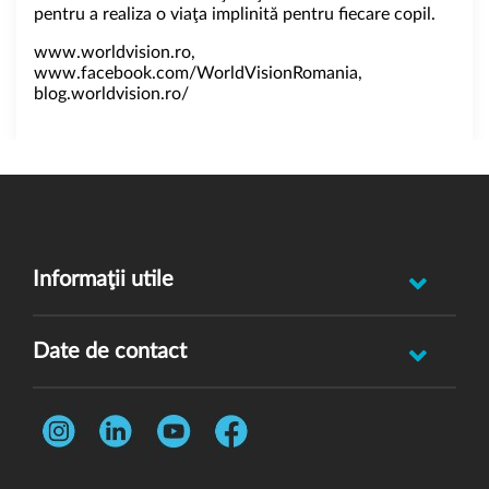
pentru a realiza o viaţa implinită pentru fiecare copil.
www.worldvision.ro
,
www.facebook.com/WorldVisionRomania
,
blog.worldvision.ro/
Informaţii utile
Raportează incident abuz minor
Date de contact
Oferă feedback
Str. Rotasului, Nr. 7, Sector 1, Bucuresti, 012167
Întrebări frecvente
Telefon:
0731 444 013
Termeni și condiții
E-mail:
donatori@wvi.org
Politica de confidențialitate