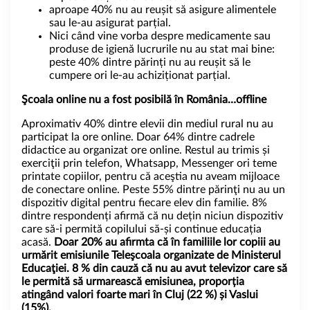
aproape 40% nu au reușit să asigure alimentele
sau le-au asigurat parțial.
Nici când vine vorba despre medicamente sau
produse de igienă lucrurile nu au stat mai bine:
peste 40% dintre părinți nu au reușit să le
cumpere ori le-au achiziționat parțial.
Şcoala online nu a fost posibilă în România…offline
Aproximativ 40% dintre elevii din mediul rural nu au
participat la ore online. Doar 64% dintre cadrele
didactice au organizat ore online. Restul au trimis și
exerciţii prin telefon, Whatsapp, Messenger ori teme
printate copiilor, pentru că aceştia nu aveam mijloace
de conectare online. Peste 55% dintre părinţi nu au un
dispozitiv digital pentru fiecare elev din familie. 8%
dintre respondenți afirmă că nu dețin niciun dispozitiv
care să-i permită copilului să-și continue educația
acasă.
Doar 20% au afirmta că în familiile
lor copiii au
urmărit emisiunile Teleşcoala organizate de Ministerul
Educaţiei. 8 % din cauză că nu au avut televizor care să
le permită să urmarească emisiunea, proporția
atingând valori foarte mari în Cluj (22 %) și Vaslui
(15%).