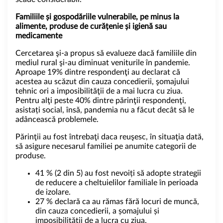
Familiile și gospodăriile vulnerabile, pe minus la
alimente, produse de curățenie și igienă sau
medicamente
Cercetarea şi-a propus să evalueze dacă familiile din
mediul rural şi-au diminuat veniturile în pandemie.
Aproape 19% dintre respondenţi au declarat că
acestea au scăzut din cauza concedierii, şomajului
tehnic ori a imposibilităţii de a mai lucra cu ziua.
Pentru alţi peste 40% dintre părinţii respondenţi,
asistați social, însă, pandemia nu a făcut decât să le
adâncească problemele.
Părinţii au fost întrebaţi daca reuşesc, în situaţia dată,
să asigure necesarul familiei pe anumite categorii de
produse.
41 % (2 din 5) au fost nevoiți să adopte strategii
de reducere a cheltuielilor familiale în perioada
de izolare.
27 % declară ca au rămas fără locuri de muncă,
din cauza concedierii, a șomajului și
imposibilității de a lucra cu ziua.