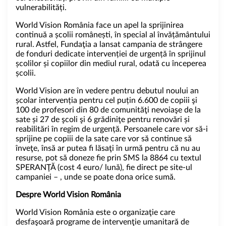
vulnerabilități.
World Vision România face un apel la sprijinirea
continuă a școlii românești, în special al învățământului
rural. Astfel, Fundaţia a lansat campania de strângere
de fonduri dedicate intervenției de urgență în sprijinul
școlilor și copiilor din mediul rural, odată cu începerea
școlii.
World Vision are în vedere pentru debutul noului an
școlar intervenția pentru cel puțin 6.600 de copiii şi
100 de profesori din 80 de comunităţi nevoiaşe de la
sate și 27 de şcoli şi 6 grădiniţe pentru renovări și
reabilitări în regim de urgență. Persoanele care vor să-i
sprijine pe copiii de la sate care vor să continue să
înveţe, însă ar putea fi lăsaţi în urmă pentru că nu au
resurse, pot să doneze fie prin SMS la 8864 cu textul
SPERANŢĂ (cost 4 euro/ lună), fie direct pe site-ul
campaniei – , unde se poate dona orice sumă.
Despre World Vision România
World Vision România este o organizaţie care
desfaşoară programe de intervenţie umanitară de