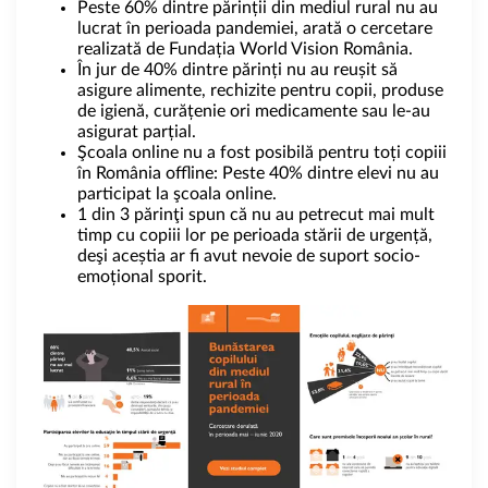
Peste 60% dintre părinții din mediul rural nu au
lucrat în perioada pandemiei, arată o cercetare
realizată de Fundația World Vision România.
În jur de 40% dintre părinți nu au reușit să
asigure alimente, rechizite pentru copii, produse
de igienă, curățenie ori medicamente sau le-au
asigurat parțial.
Şcoala online nu a fost posibilă pentru toți copiii
în România offline: Peste 40% dintre elevi nu au
participat la şcoala online.
1 din 3 părinţi spun că nu au petrecut mai mult
timp cu copiii lor pe perioada stării de urgență,
deşi aceștia ar fi avut nevoie de suport socio-
emoțional sporit.