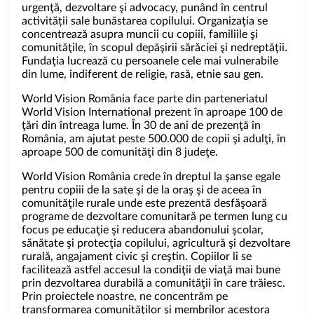
urgenţă, dezvoltare şi advocacy, punând în centrul
activității sale bunăstarea copilului. Organizaţia se
concentrează asupra muncii cu copiii, familiile şi
comunităţile, în scopul depăşirii sărăciei şi nedreptăţii.
Fundaţia lucrează cu persoanele cele mai vulnerabile
din lume, indiferent de religie, rasă, etnie sau gen.
World Vision România face parte din parteneriatul
World Vision International prezent în aproape 100 de
ţări din întreaga lume. În 30 de ani de prezenţă în
România, am ajutat peste 500.000 de copii şi adulţi, în
aproape 500 de comunităţi din 8 judeţe.
World Vision România crede în dreptul la şanse egale
pentru copiii de la sate şi de la oraş şi de aceea în
comunităţile rurale unde este prezentă desfăşoară
programe de dezvoltare comunitară pe termen lung cu
focus pe educaţie şi reducera abandonului şcolar,
sănătate şi protecţia copilului, agricultură şi dezvoltare
rurală, angajament civic şi creştin. Copiilor li se
facilitează astfel accesul la condiţii de viaţă mai bune
prin dezvoltarea durabilă a comunităţii în care trăiesc.
Prin proiectele noastre, ne concentrăm pe
transformarea comunităţilor şi membrilor acestora