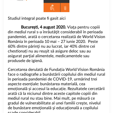
Studiul integral poate fi gasit aici
București, 4 august 2020.
Viaţa pentru copiii
din mediul rural s-a înrăutăţit considerabil în perioada
pandemiei, arată o cercetarea realizată de World Vision
România în perioada 10 mai – 27 iunie 2020. Peste
60% dintre părinţi nu au lucrat, iar 40% dintre cei
chestionați nu au reuşit să asigure deloc sau au
asigurat parţial alimentele, medicamentele sau
produsele de igienă.
Cercetarea derulată de Fundația World Vision România
face o radiografie a bunăstării copilului din mediul rural
în perioada pandemiei de COVID-19, urmărind trei
aspecte esențiale: bunăstarea materială, cea
emoțională și accesul la educație. Rezultatele cercetării
arată că la niciunul dintre aceste capitole copiii din
mediul rural nu stau bine. Mai mult, pe măsură ce
gradul de vulnerabilitate al unei familii creşte, nivelul
de bunăstare emoţională şi educaţională a copilului
scade considerabil.