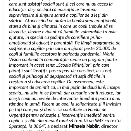
care sunt asistaţi sociali sunt şi cei care nu au acces la
educaţie, deşi declară că educația ar însemna
supravieţuire și singura şansă a copiilor de a ieşi din
sărăcie. Atunci când ne uităm la bunăstarea emoţională,
starea de bine şi climatul în care un copil trebuie să se
dezvolte, devine evident că familiile vulnerabile trebuie
ajutate, în special cu şedinţe de consiliere psiho-
emoţională şi educaţie parentală. Pe lângă programele de
susținere a copiilor prin care am ajutat peste 20.000 de
copii și familiile acestora în perioada pandemiei, World
Vision continuă în comunităţile rurale un program foarte
important în acest sens: ‚,Școala Părinților’’, prin care
părinții sunt însoțiți, pas cu pas, de consilieri, asistenți
sociali și psihologi să depășească situații dificile în
creșterea și educarea copiilor. De asemenea, este
important de amintit că, în mai puțin de două luni, începe
școala…nu știm în ce formă, dar cursurile vor fi reluate, iar
acești copii au nevoie de intervenție imediată pentru a nu
rămâne în urmă. Facem un apel la solidaritate şi îi invităm
pe toți care pot și doresc să contribuie la Fondul de
Urgență pentru educație și intervenție imediată pentru
copiii și școlile din mediul rural să trimită un SMS cu textul
Speranţă, la 8864
”,
a declarat
Mihaela Nabăr
, director