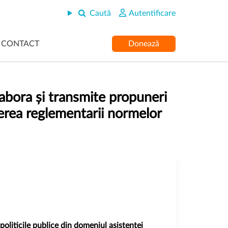
Caută
Autentificare
CONTACT
Donează
labora și transmite propuneri
ederea reglementarii normelor
politicile publice din domeniul asistentei