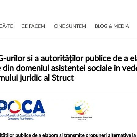
CĂ-TE
CE FACEM
CINE SUNTEM
BLOG & MEDIA
urilor si a autorităților publice de a e
ice din domeniul asistentei sociale in v
mului juridic al Struct
tăților publice de a elabora și transmite propuneri alternative la 