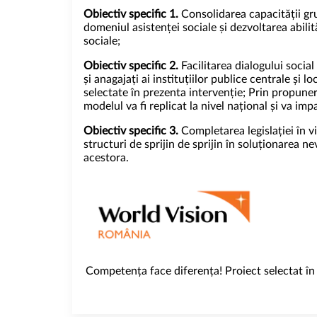
Obiectiv specific 1.
Consolidarea capacității gru
domeniul asistenței sociale și dezvoltarea abil
sociale;
Obiectiv specific 2.
Facilitarea dialogului social
și anagajați ai instituțiilor publice centrale și
selectate în prezenta intervenție; Prin propune
modelul va fi replicat la nivel național și va im
Obiectiv specific 3.
Completarea legislației în v
structuri de sprijin de sprijin în soluționarea n
acestora.
Competența face diferența! Proiect selectat î