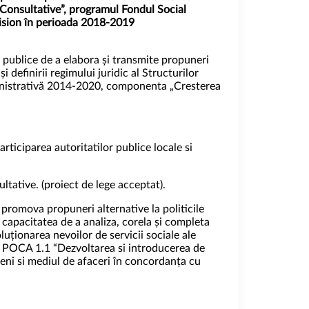
e Consultative”, programul Fondul Social
ision în perioada 2018-2019
 publice de a elabora și transmite propuneri
 definirii regimului juridic al Structurilor
inistrativă 2014-2020, componenta „Cresterea
rticiparea autoritatilor publice locale si
tative. (proiect de lege acceptat).
 promova propuneri alternative la politicile
a capacitatea de a analiza, corela și completa
uționarea nevoilor de servicii sociale ale
fic POCA 1.1 “Dezvoltarea si introducerea de
eni si mediul de afaceri în concordanța cu