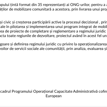
pului țintă format din 35 reprezentanți ai ONG-urilor, pentru a a
ităților de mobilizare comunitară a acestora, prin livrarea unui 
 și civic și creșterea participării active la procesul decizional , 
 locale în pilotarea și implementarea unui program integrat de mob
rea de proiecte de completare și reglementare a regimului juridic
pacta toate regiunile de dezvoltare, proiectul având în acest fel un
igoare și definirea regimului juridic cu privire la operaționaliza
evoilor de servicii sociale ale comunității, prin analiza, evaluare
n cadrul Programului Operațional Capacitate Administrativă cofi
European