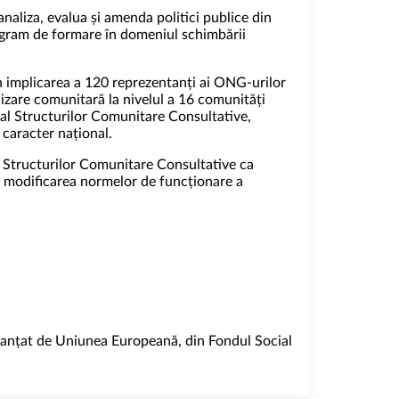
naliza, evalua și amenda politici publice din
program de formare în domeniul schimbării
prin implicarea a 120 reprezentanți ai ONG-urilor
ilizare comunitară la nivelul a 16 comunități
 al Structurilor Comunitare Consultative,
 caracter național.
rea Structurilor Comunitare Consultative ca
a și modificarea normelor de funcționare a
nanțat de Uniunea Europeană, din Fondul Social