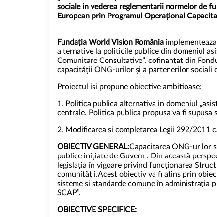
sociale in vederea reglementarii normelor de fun
European prin Programul Operațional Capacita
Fundația World Vision România
implementeaza p
alternative la politicile publice din domeniul as
Comunitare Consultative”, cofinanțat din Fond
capacității ONG-urilor și a partenerilor sociali 
Proiectul isi propune obiective ambitioase:
1. Politica publica alternativa in domeniul „asi
centrale. Politica publica propusa va fi supusa s
2. Modificarea si completarea Legii 292/2011 ca
OBIECTIV GENERAL:
Capacitarea ONG-urilor si 
publice inițiate de Guvern . Din această perspect
legislația în vigoare privind funcționarea Struc
comunității.Acest obiectiv va fi atins prin obie
sisteme si standarde comune în administrația pu
SCAP”.
OBIECTIVE SPECIFICE: