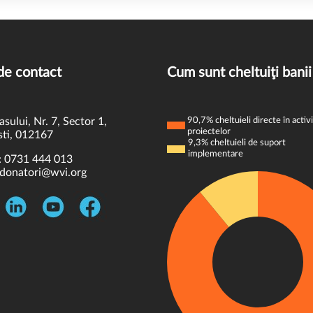
de contact
Cum sunt cheltuiţi banii
asului, Nr. 7, Sector 1,
90,7% cheltuieli directe în activi
proiectelor
ti, 012167
9,3% cheltuieli de suport
implementare
:
0731 444 013
donatori@wvi.org