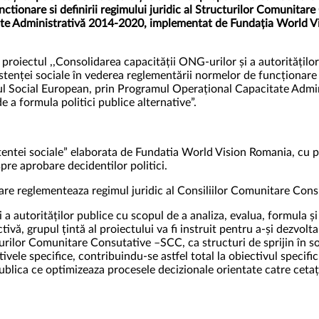
ctionare si definirii regimului juridic al Structurilor Comunitar
te Administrativă 2014-2020, implementat de Fundația World V
roiectul ,,Consolidarea capacității ONG-urilor și a autorităților
istenței sociale în vederea reglementării normelor de funcționare și
ul Social European, prin Programul Operațional Capacitate Adm
de a formula politici publice alternative”.
stentei sociale” elaborata de Fundatia World Vision Romania, cu pa
pre aprobare decidentilor politici.
re reglementeaza regimul juridic al Consiliilor Comunitare Consul
a autorităților publice cu scopul de a analiza, evalua, formula și
ivă, grupul țintă al proiectului va fi instruit pentru a-și dezvolt
turilor Comunitare Consutative –SCC, ca structuri de sprijin în sol
ctivele specifice, contribuindu-se astfel total la obiectivul speci
blica ce optimizeaza procesele decizionale orientate catre cetaț