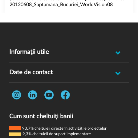
20120608_Saptamana_Bucuriei_WorldVision08
Informaţii utile
Raportează incident abuz minor
Date de contact
Oferă feedback
Str. Rotasului, Nr. 7, Sector 1, Bucuresti, 012167
Întrebări frecvente
Telefon:
0731 444 013
Termeni și condiții
E-mail:
donatori@wvi.org
Politica de confidențialitate
Cum sunt cheltuiţi banii
Politica de cookie-uri
90,7% cheltuieli directe în activitățile proiectelor
9,3% cheltuieli de suport implementare