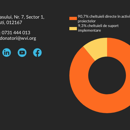
asului, Nr. 7, Sector 1,
90,7% cheltuieli directe în activi
proiectelor
ti, 012167
9,3% cheltuieli de suport
implementare
:
0731 444 013
donatori@wvi.org