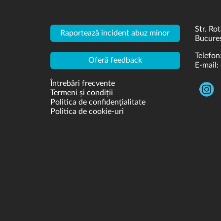
Str. Rot
Raportează incident abuz minor
Bucures
Telefon
Oferă feedback
E-mail:
Întrebări frecvente
Termeni și condiții
Politica de confidențialitate
Politica de cookie-uri