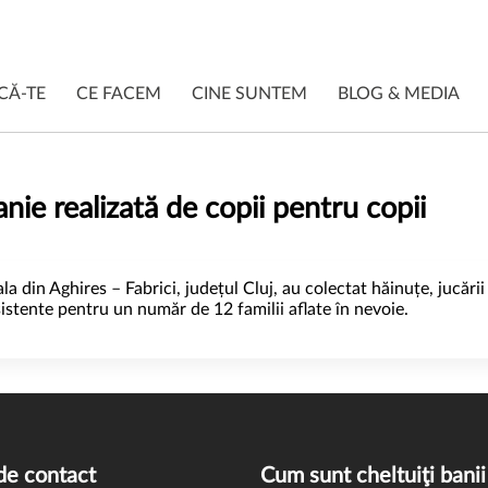
CĂ-TE
CE FACEM
CINE SUNTEM
BLOG & MEDIA
anie realizată de copii pentru copii
rala din Aghires – Fabrici, județul Cluj, au colectat hăinuțe, jucării
sistente pentru un număr de 12 familii aflate în nevoie.
de contact
Cum sunt cheltuiţi banii