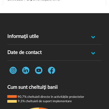
Informaţii utile
Raportează incident abuz minor
Date de contact
Oferă feedback
Str. Rotasului, Nr. 7, Sector 1, Bucuresti, 012167
Întrebări frecvente
Telefon:
0731 444 013
Termeni și condiții
E-mail:
donatori@wvi.org
Politica de confidențialitate
Cum sunt cheltuiţi banii
Politica de cookie-uri
90,7% cheltuieli directe în activitățile proiectelor
9,3% cheltuieli de suport implementare