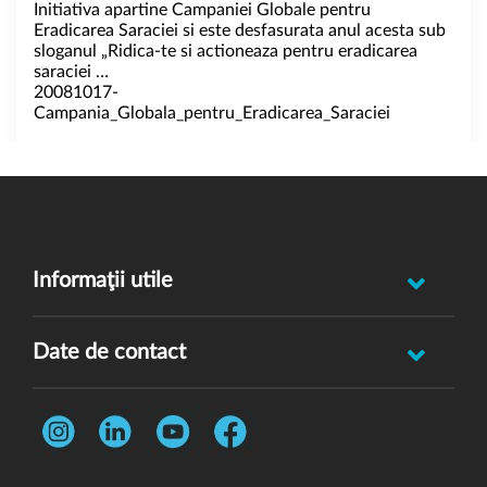
Initiativa apartine Campaniei Globale pentru
Eradicarea Saraciei si este desfasurata anul acesta sub
sloganul „Ridica-te si actioneaza pentru eradicarea
saraciei …
20081017-
Campania_Globala_pentru_Eradicarea_Saraciei
Informaţii utile
Raportează incident abuz minor
Date de contact
Oferă feedback
Str. Rotasului, Nr. 7, Sector 1, Bucuresti, 012167
Întrebări frecvente
Telefon:
0731 444 013
Termeni și condiții
E-mail:
donatori@wvi.org
Politica de confidențialitate