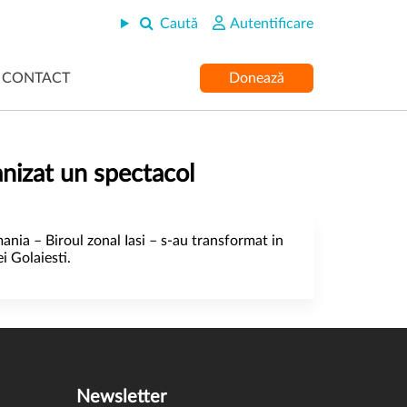
Caută
Autentificare
CONTACT
Donează
anizat un spectacol
mania – Biroul zonal Iasi – s-au transformat in
i Golaiesti.
Newsletter