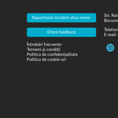
Str. Rot
Raportează incident abuz minor
Bucures
Telefon
Oferă feedback
E-mail:
Întrebări frecvente
Termeni și condiții
Politica de confidențialitate
Politica de cookie-uri