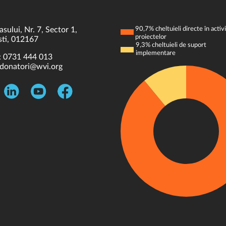
asului, Nr. 7, Sector 1,
90,7% cheltuieli directe în activi
proiectelor
ti, 012167
9,3% cheltuieli de suport
implementare
:
0731 444 013
donatori@wvi.org