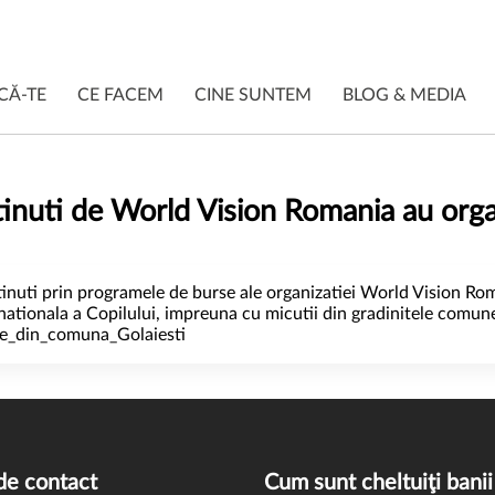
CĂ-TE
CE FACEM
CINE SUNTEM
BLOG & MEDIA
tinuti de World Vision Romania au org
sustinuti prin programele de burse ale organizatiei World Vision Ro
rnationala a Copilului, impreuna cu micutii din gradinitele comune
le_din_comuna_Golaiesti
de contact
Cum sunt cheltuiţi banii